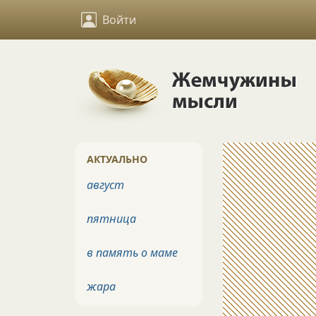
Войти
АКТУАЛЬНО
август
пятница
в память о маме
жара