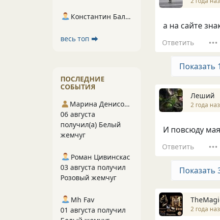
2 года на
Константин Балухта
а на сайте зна
весь топ ⮕
Ответить
Показать 
ПОСЛЕДНИЕ
СОБЫТИЯ
Леший
Марина Денисова 5
2 года на
06 августа
получил(а) Белый
И повсюду маяк
жемчуг
Ответить
Роман Цивинскас
03 августа получил
Показать 
Розовый жемчуг
Mh Fav
TheMagi
2 года на
01 августа получил