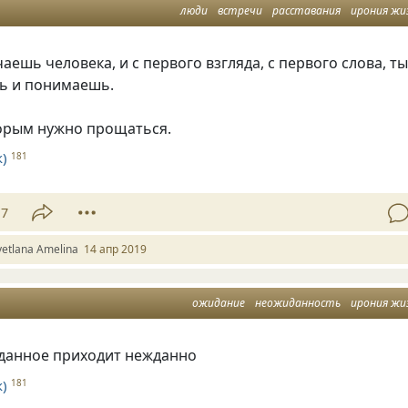
люди
встречи
расставания
ирония жи
чаешь человека
,
и с первого взгляда
,
с первого слова
,
т
шь и понимаешь.
торым нужно прощаться.
)
181
17
vetlana Amelina
14 апр 2019
ожидание
неожиданность
ирония жи
данное приходит нежданно
)
181