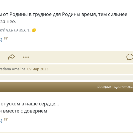
 от Родины в трудное для Родины время, тем сильнее
за неё.
УЙТЕСЬ НА МЕСТЕ .😉
)
181
5
vetlana Amelina
09 мар 2023
доверие
ирония жи
ропуском в наше сердце…
я вместе с доверием
)
181