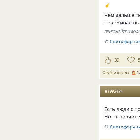
☝️
Чем дальше ты
переживаешь 
ПРИЕЗЖАЙТЕ И ВОЛН
©
Светофорчик
39
Опубликовала
S
#1993494
Есть люди с п
Но он теряетс
©
Светофорчик