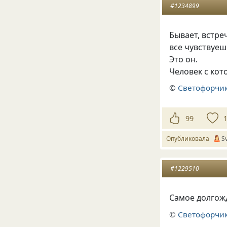
#1234899
Бывает
,
встре
все чувствуе
Это он.
Человек с ко
©
Светофорчик
99
Опубликовала
S
#1229510
Самое долгож
©
Светофорчик