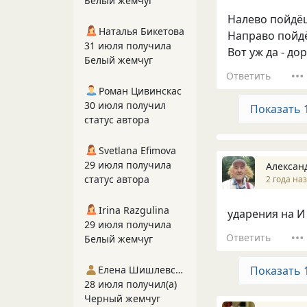
Белый жемчуг
Налево пойдёш
Наталья Бикетова
Направо пойдё
31 июля получила
Вот уж да - дор
Белый жемчуг
Ответить
Роман Цивинскас
30 июля получил
Показать 
статус автора
Svetlana Efimova
29 июля получила
Алексан
статус автора
2 года на
Irina Razgulina
ударения на И 
29 июля получила
Ответить
Белый жемчуг
Показать 
Елена Шишлевская
28 июля получил(а)
Черный жемчуг