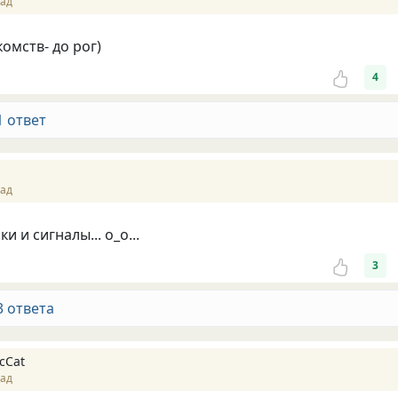
зад
комств- до рог)
4
1 ответ
зад
и и сигналы... о_о...
3
3 ответа
cCat
зад