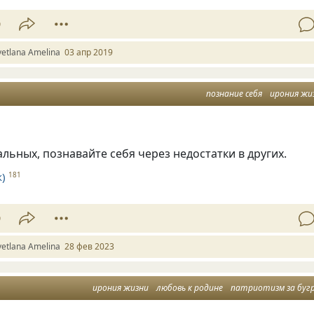
9
vetlana Amelina
03 апр 2019
познание себя
ирония жи
льных, познавайте себя через недостатки в других.
)
181
9
vetlana Amelina
28 фев 2023
ирония жизни
любовь к родине
патриотизм за буг