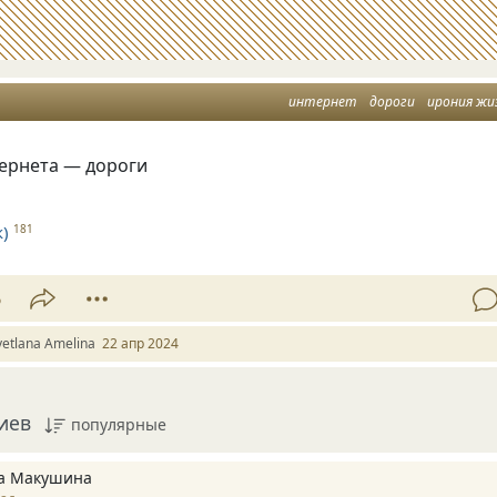
интернет
дороги
ирония жи
тернета — дороги
)
181
6
vetlana Amelina
22 апр 2024
иев
популярные
а Макушина