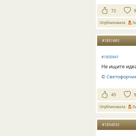
72
Опубликовала
S
#1851465
#1850941
Не ищите идеа
©
Светофорчик
45
Опубликовала
S
#1854033