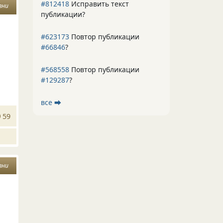
#812418
Исправить текст
зни
публикации?
ы
#623173
Повтор публикации
#66846
?
#568558
Повтор публикации
#129287
?
все ⮕
59
зни