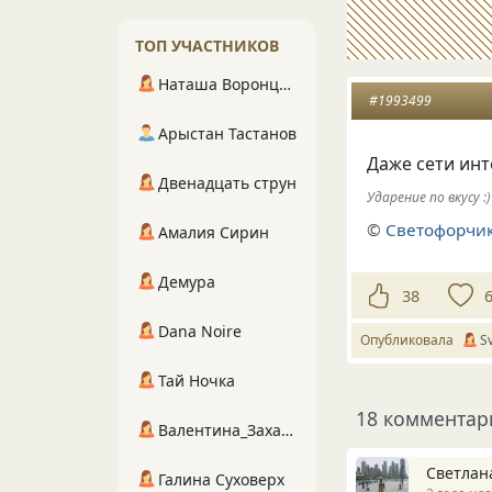
ТОП УЧАСТНИКОВ
Наташа Воронцова
#1993499
Арыстан Тастанов
Даже сети ин
Двенадцать струн
Ударение по вкусу :)
©
Светофорчик
Амалия Сирин
Демура
38
Dana Noire
Опубликовала
S
Тай Ночка
18 комментар
Валентина_Захарова
Светлан
Галина Суховерх