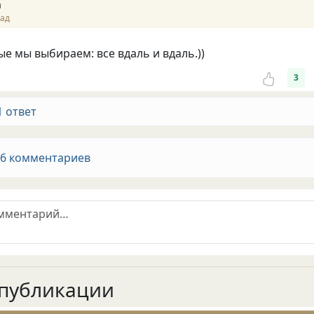
а
зад
ые мы выбираем: все вдаль и вдаль.))
3
1 ответ
 6 комментариев
публикации