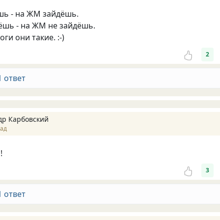
ь - на ЖМ зайдёшь.
шь - на ЖМ не зайдёшь.
оги они такие. :-)
2
1 ответ
др Карбовский
зад
!
3
1 ответ