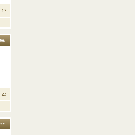
17
зни
23
ром