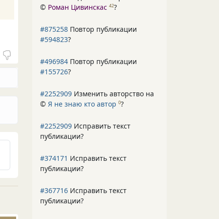
©
Роман Цивинскас
?
42
#875258
Повтор публикации
#594823
?
#496984
Повтор публикации
#155726
?
#2252909
Изменить авторство на
©
Я не знаю кто автор
?
0
#2252909
Исправить текст
публикации?
#374171
Исправить текст
публикации?
#367716
Исправить текст
публикации?