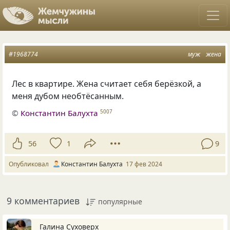
#1968774
муж
жена
Лес в квартире. Жена считает себя берёзкой, а
меня дубом необтёсанным.
©
Константин Балухта
5007
56
1
9
Опубликовал
Константин Балухта
17 фев 2024
9 комментариев
популярные
Галина Суховерх