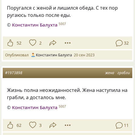
Поругался с женой и лишился обеда. С тех пор
ругаюсь только после еды.
©
Константин Балухта
5007
52
2
32
Опубликовал
Константин Балухта
20 сен 2023
#1973898
жена
грабли
Жизнь полна неожиданностей. Жена наступила на
грабли, а досталось мне.
©
Константин Балухта
5007
62
3
11