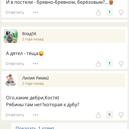
И в постели - бревно-бревном, берёзовым?...🪵
Ответить
1
Влад56
2 года назад
А дятел - тёща😜
Ответить
1
Лилия Римм2
2 года назад
Ого,какие дебри,Костя)
Рябины там нет?которая к дубу?
Ответить
0
Показать 1 ответ