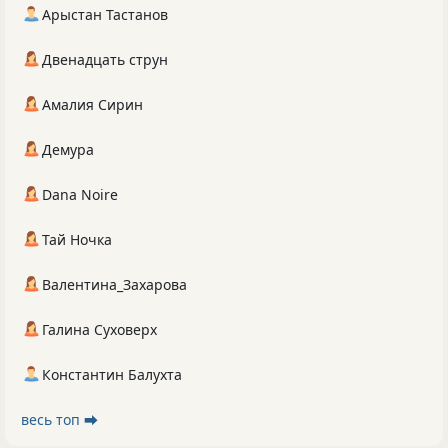
Арыстан Тастанов
Двенадцать струн
Амалия Сирин
Демура
Dana Noire
Тай Ночка
Валентина_Захарова
Галина Суховерх
Константин Балухта
весь топ ⮕