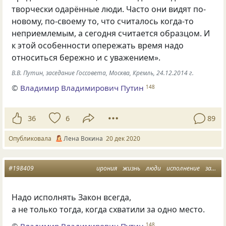
творчески одарённые люди. Часто они видят по-
новому, по-своему то, что считалось когда-то
неприемлемым, а сегодня считается образцом. И
к этой особенности опережать время надо
относиться бережно и с уважением».
В.В. Путин, заседание Госсовета, Москва, Кремль, 24.12.2014 г.
©
Владимир Владимирович Путин
148
36
6
89
Опубликовала
Лена Вокина
20 дек 2020
#198409
ирония
жизнь
люди
исполнение
закон
Надо исполнять Закон всегда,
а не только тогда, когда схватили за одно место.
©
Владимир Владимирович Путин
148