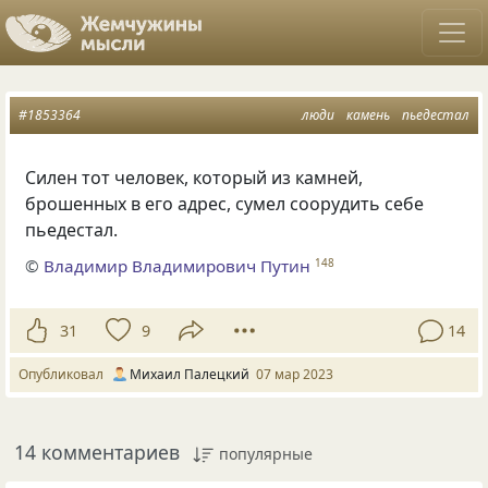
#1853364
люди
камень
пьедестал
Силен тот человек, который из камней,
брошенных в его адрес, сумел соорудить себе
пьедестал.
©
Владимир Владимирович Путин
148
31
9
14
Опубликовал
Михаил Палецкий
07 мар 2023
14 комментариев
популярные