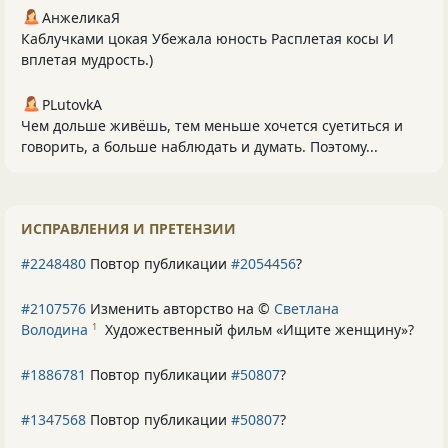
АнжеликаЯ
Каблучками цокая Убежала юность Расплетая косы И
вплетая мудрость.)
PLutоvkА
Чем дольше живёшь, тем меньше хочется суетиться и
говорить, а больше наблюдать и думать. Поэтому...
ИСПРАВЛЕНИЯ И ПРЕТЕНЗИИ
#2248480
Повтор публикации
#2054456
?
#2107576
Изменить авторство на ©
Светлана
Володина
Художественный фильм «Ищите женщину»
?
1
#1886781
Повтор публикации
#50807
?
#1347568
Повтор публикации
#50807
?