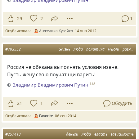
29
2
1
Опубликовала
Анжелика Кугейко
14 янв 2012
#703552
жизнь
люди
политика
мысли
разное
Россия не обязана выполнять условия извне.
Пусть жену свою поучат щи варить!
©
Владимир Владимирович Путин
148
21
1
Обсудить
Опубликовала
Favorite
06 сен 2014
#257413
деньги
люди
власть
зависимость