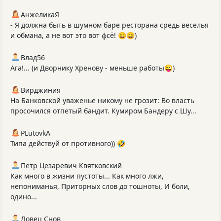
АнжеликаЯ
- Я должна быть в шумном баре ресторана средь веселья
и обмана, а не вот это вот фсё! 😄😄)
Влад56
Ага!... (и Дворнику Хренову - меньше работы😜)
Вирджиния
На Банковской уваженье никому не грозит: Во власть
просочился отпетый бандит. Кумиром Бандеру с Шу...
PLutоvkА
Типа действуй от противного)) 🤣
Пётр Цезаревич Квятковский
Как много в жизни пустоты... Как много лжи,
непониманья, Приторных слов до тошноты, И боли,
одино...
Ловец Снов