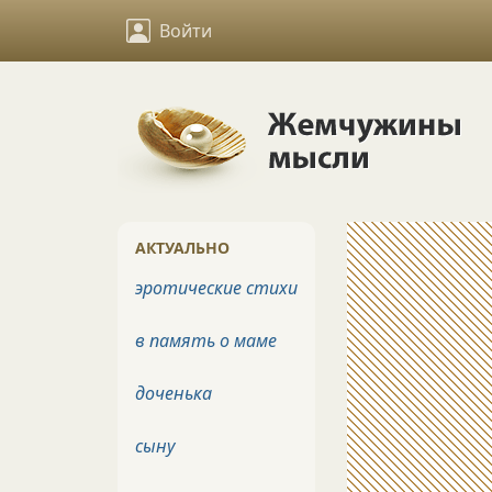
Войти
АКТУАЛЬНО
эротические стихи
в память о маме
доченька
сыну