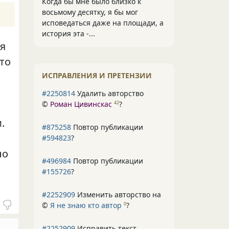
Когда бы мне было близко к
восьмому десятку, я бы мог
исповедаться даже на площади, а
история эта -...
ая
что
ИСПРАВЛЕНИЯ И ПРЕТЕНЗИИ
#2250814
Удалить авторство
©
Роман Цивинскас
?
42
.
#875258
Повтор публикации
#594823
?
но
#496984
Повтор публикации
#155726
?
#2252909
Изменить авторство на
©
Я не знаю кто автор
?
0
#2252909
Исправить текст