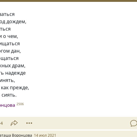
ваться
од дождем,
яться
и о чем,
хищаться
гом дан,
ощаться
жных драм,
ть надежде
инять,
 как прежде,
 сиять.
онцова
2506
14
аташа Воронцова
14 июл 2021