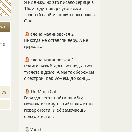
Я их вижу, но это писало сердце в
16ом году, поверх уже лежит
толстый слой из полутыщи стихов.
Оно...
сия
елена малиновская 2
Никогда не оставляй веру. А не
ьте
церковь.
елена малиновская 2
Родительский Дом. Без воды. Без
туалета в доме. А мы так бережем
с сестрой. Как можем. До конц...
TheMagicCat
75
Гораздо легче найти ошибку,
нежели истину. Ошибка лежит на
поверхности, и её замечаешь
сразу, а исти...
Vanch