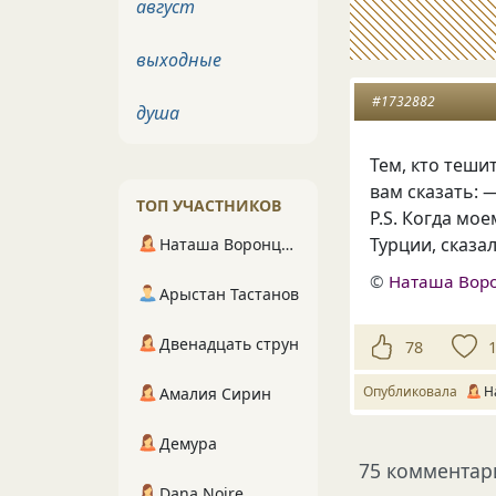
август
выходные
#1732882
душа
Тем, кто теши
вам сказать: 
ТОП УЧАСТНИКОВ
Р.S. Когда мо
Турции, сказа
Наташа Воронцова
©
Наташа Вор
Арыстан Тастанов
Двенадцать струн
78
Опубликовала
Н
Амалия Сирин
Демура
75 комментар
Dana Noire