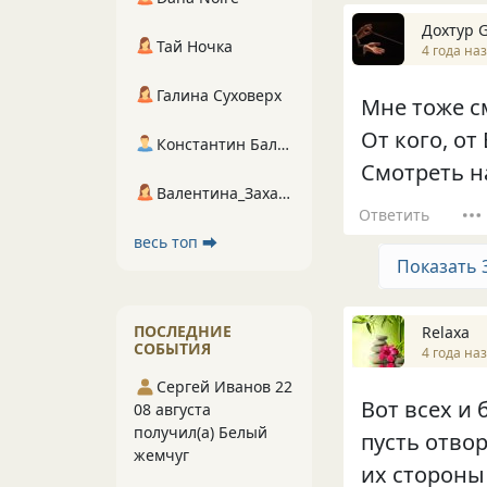
Дохтур 
Тай Ночка
4 года на
Галина Суховерх
Мне тоже с
От кого, от
Константин Балухта
Смотреть н
Валентина_Захарова
Ответить
весь топ ⮕
Показать 
ПОСЛЕДНИЕ
Relaxa
СОБЫТИЯ
4 года на
Сергей Иванов 22
Вот всех и 
08 августа
получил(а) Белый
пусть отвор
жемчуг
их стороны ж.