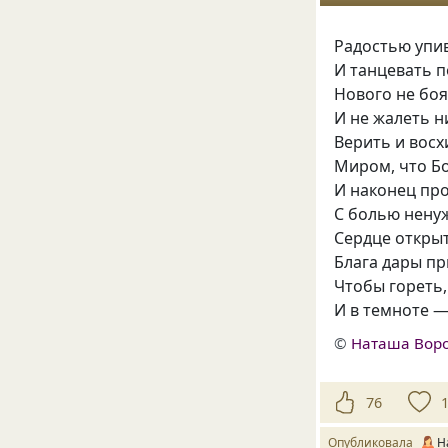
Радостью упи
И танцевать п
Нового не бо
И не жалеть н
Верить и вос
Миром, что Бо
И наконец пр
С болью нену
Сердце откры
Блага дары пр
Чтобы гореть,
И в темноте —
©
Наташа Вор
76
Опубликовала
Н