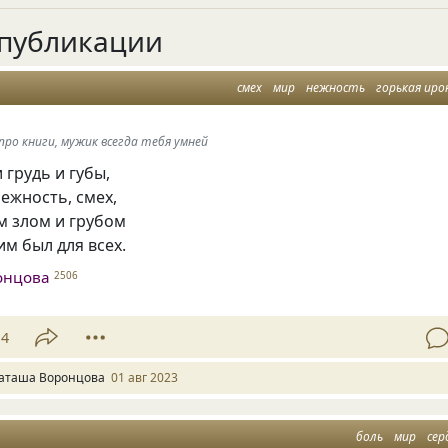
публикации
смех
мир
нежность
горькая иро
 про книги, мужик всегда тебя умней
 грудь и губы,
нежность, смех,
м злом и грубом
м был для всех.
онцова
2506
14
аташа Воронцова
01 авг 2023
боль
мир
сер