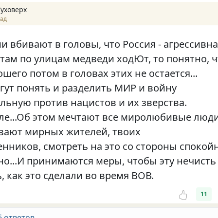
Суховерх
зад
и вбивают в головы, что Россия - агрессивн
 там по улицам медведи ходЮт, то понятно, 
шего потом в головах этих не остается...
гут понять и разделить МИР и войну
льную против нацистов и их зверства.
ле...Об этом мечтают все миролюбивые люди
ивают мирных жителей, твоих
енников, смотреть на это со стороны спокой
но...И принимаются меры, чтобы эту нечисть
 как это сделали во время ВОВ.
11
6 ответов