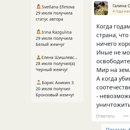
Галина 
Svetlana Efimova
4 года на
29 июля получила
статус автора
Когда годам
Irina Razgulina
страна, что
29 июля получила
ничего хоро
Белый жемчуг
Иные не мо
Елена Шишлевская
освободите
28 июля получил(а)
Мир на зем
Черный жемчуг
А когда уб
Борис Аникин 3
соотечеств
20 июля получил
Бронзовый жемчуг
- невозмож
уничтожить,
Ответить
Показать 