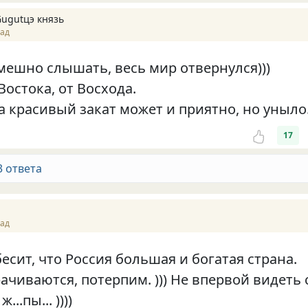
Gugutцэ князь
зад
мешно слышать, весь мир отвернулся)))
 Востока, от Восхода.
а красивый закат может и приятно, но уныло
17
3 ответа
зад
бесит, что Россия большая и богатая страна.
ачиваются, потерпим. ))) Не впервой видеть 
..пы... ))))