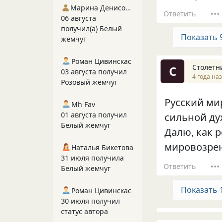
Марина Денисова 5
Ответить
06 августа
получил(а) Белый
Показать 
жемчуг
Роман Цивинскас
Столетн
С
03 августа получил
4 года на
Розовый жемчуг
Русский мир
Mh Fav
01 августа получил
сильной ду
Белый жемчуг
Далю, как 
мировозрен
Наталья Бикетова
31 июля получила
Ответить
Белый жемчуг
Показать 
Роман Цивинскас
30 июля получил
статус автора