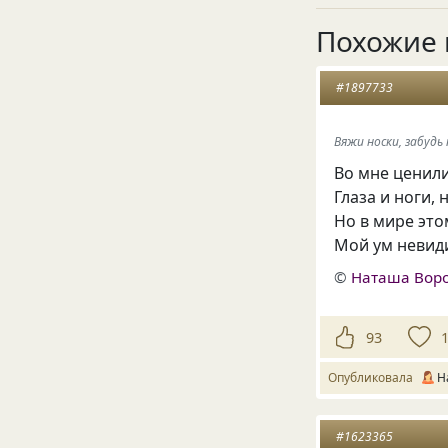
Похожие 
#1897733
Вяжи носки, забудь
Во мне ценили
Глаза и ноги, 
Но в мире это
Мой ум невиди
©
Наташа Вор
93
Опубликовала
Н
#1623365