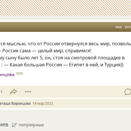
мир
рос
тся мыслью, что от России отвернулся весь мир, позвол
— Россия сама — целый мир, справимся!
ему сыну было лет 5, он, стоя на смотровой площадке в
л : — Какая большая Россия — Египет в ней, и Турция))
онцова
2506
11
аташа Воронцова
14 мар 2022
иев
популярные