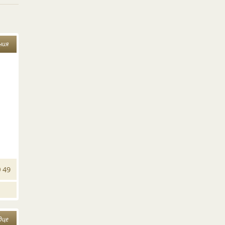
ния
49
дце