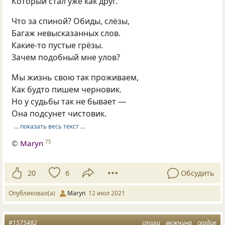
Который стал уже как друг.
Что за спиной? Обиды, слёзы,
Багаж невысказанных слов.
Какие-то пустые грёзы.
Зачем подобный мне улов?
Мы жизнь свою так проживаем,
Как будто пишем черновик.
Но у судьбы так не бывает —
Она подсунет чистовик.
… показать весь текст …
©
Maryn
75
20
6
Обсудить
Опубликовал(а)
Maryn
12 июл 2021
#1575482
стихи
мужчина
сердце