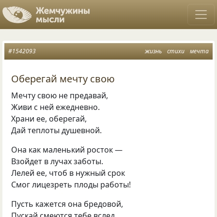
#1542093
жизнь
стихи
мечта
Оберегай мечту свою
Мечту свою не предавай,
Живи с ней ежедневно.
Храни ее, оберегай,
Дай теплоты душевной.
Она как маленький росток —
Взойдет в лучах заботы.
Лелей ее, чтоб в нужный срок
Смог лицезреть плоды работы!
Пусть кажется она бредовой,
Пускай смеются тебе вслед.