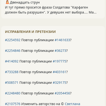
Двенадцать струн
И тут прямо просится фраза Солдатова "Карфаген
должен быть разрушен". У девушек нет выбора.... Ма...
ИСПРАВЛЕНИЯ И ПРЕТЕНЗИИ
#2254592
Повтор публикации
#1461633
?
#2254846
Повтор публикации
#36273
?
#414092
Повтор публикации
#197775
?
#733288
Повтор публикации
#403161
?
#508571
Повтор публикации
#329175
?
#2248480
Повтор публикации
#2054456
?
#2107576
Изменить авторство на ©
Светлана