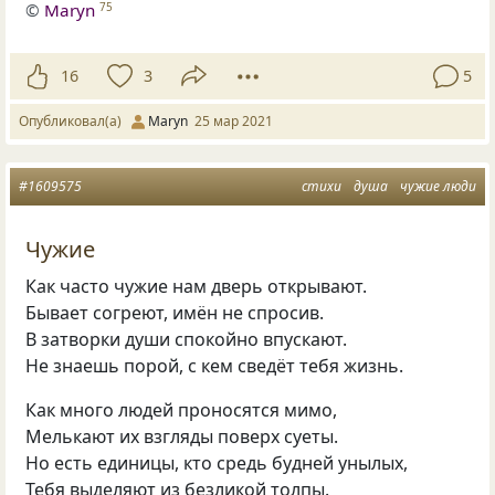
©
Maryn
75
16
3
5
Опубликовал(а)
Maryn
25 мар 2021
#1609575
стихи
душа
чужие люди
Чужие
Как часто чужие нам дверь открывают.
Бывает согреют, имён не спросив.
В затворки души спокойно впускают.
Не знаешь порой, с кем сведёт тебя жизнь.
Как много людей проносятся мимо,
Мелькают их взгляды поверх суеты.
Но есть единицы, кто средь будней унылых,
Тебя выделяют из безликой толпы.