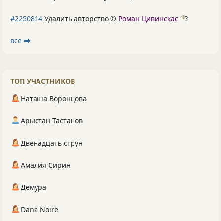
#2250814
Удалить авторство ©
Роман Цивинскас
?
48
все ⮕
ТОП УЧАСТНИКОВ
Наташа Воронцова
Арыстан Тастанов
Двенадцать струн
Амалия Сирин
Демура
Dana Noire