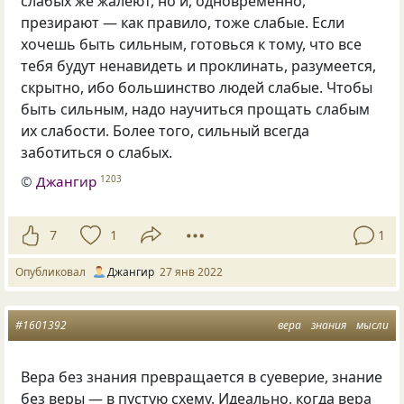
слабых же жалеют, но и, одновременно,
презирают — как правило, тоже слабые. Если
хочешь быть сильным, готовься к тому, что все
тебя будут ненавидеть и проклинать, разумеется,
скрытно, ибо большинство людей слабые. Чтобы
быть сильным, надо научиться прощать слабым
их слабости. Более того, сильный всегда
заботиться о слабых.
©
Джангир
1203
7
1
1
Опубликовал
Джангир
27 янв 2022
#1601392
вера
знания
мысли
Вера без знания превращается в суеверие, знание
без веры — в пустую схему. Идеально, когда вера