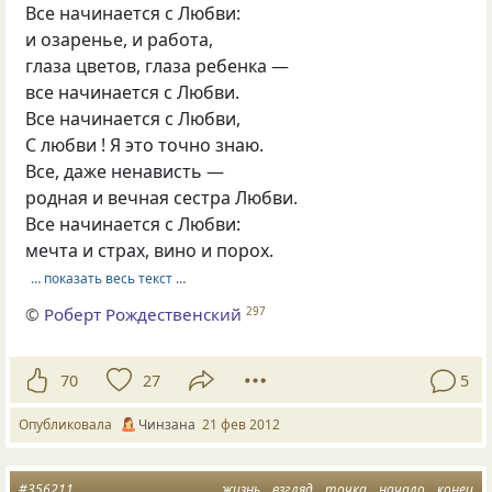
Все начинается с Любви:
и озаренье, и работа,
глаза цветов, глаза ребенка —
все начинается с Любви.
Все начинается с Любви,
С любви ! Я это точно знаю.
Все, даже ненависть —
родная и вечная сестра Любви.
Все начинается с Любви:
мечта и страх, вино и порох.
… показать весь текст …
©
Роберт Рождественский
297
70
27
5
Опубликовала
Чинзана
21 фев 2012
#356211
жизнь
взгляд
точка
начало
конец