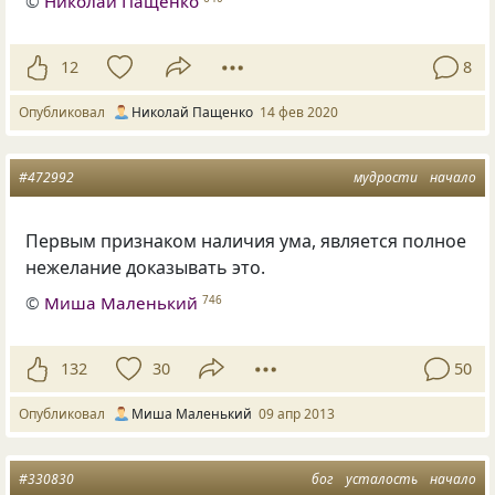
©
Николай Пащенко
12
8
Опубликовал
Николай Пащенко
14 фев 2020
#472992
мудрости
начало
Первым признаком наличия ума, является полное
нежелание доказывать это.
©
Миша Маленький
746
132
30
50
Опубликовал
Миша Маленький
09 апр 2013
#330830
бог
усталость
начало