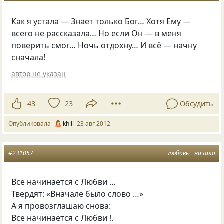
Как я устала — Знает только Бог… Хотя Ему —
всего не рассказала… Но если Он — в меня
поверить смог… Ночь отдохну… И всё — начну
сначала!
автор не указан
43
23
Обсудить
Опубликовала
khill
23 авг 2012
#231057
любовь
начало
Все начинается с Любви …
Твердят: «Вначале было слово …»
А я провозглашаю снова:
Все начинается с Любви !.