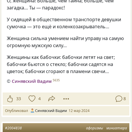
О, женщина! Больше, чем тайна; больше, чем
загадка… Ты — парадокс!
У сидящей в общественном транспорте девушки
сумочка — это ещё и коленкозакрыватель…
Женщина сильна умением найти управу на самую
огромную мужскую силу…
Женщины как бабочки: бабочки летят на свет;
бабочки бьются о стекло; бабочки садятся на
цветок; бабочки сгорают в пламени свечи…
©
Синявский Вадим
5635
33
4
8
Опубликовал
Синявский Вадим
12 мар 2024
#2004838
афоризмы
миниатюра