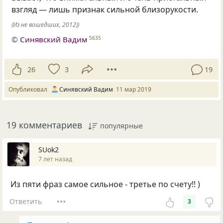
взгляд — лишь признак сильной близорукости.
(Из не вошедших, 2012))
©
Синявский Вадим
5635
26
3
19
Опубликовал
Синявский Вадим
11 мар 2019
19 комментариев
популярные
SUok2
7 лет назад
Из пяти фраз самое сильное - третье по счету!! )
Ответить
3