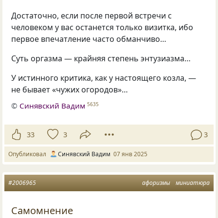
Достаточно, если после первой встречи с
человеком у вас останется только визитка, ибо
первое впечатление часто обманчиво…
Суть оргазма — крайняя степень энтузиазма…
У истинного критика, как у настоящего козла, —
не бывает «чужих огородов»…
©
Синявский Вадим
5635
33
3
3
Опубликовал
Синявский Вадим
07 янв 2025
#2006965
афоризмы
миниатюра
Самомнение