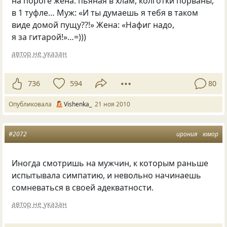
на пороге жена: пьяная в хлам, колготки порваны,
в 1 туфле… Муж: «И ты думаешь я тебя в таком
виде домой пущу??!» Жена: «Нафиг надо,
я за гитарой!»…=)))
автор не указан
736
594
80
Опубликовала
Vishenka_
21 ноя 2010
#2072
ирония
юмор
Иногда смотришь на мужчин, к которым раньше
испытывала симпатию, и невольно начинаешь
сомневаться в своей адекватности.
автор не указан