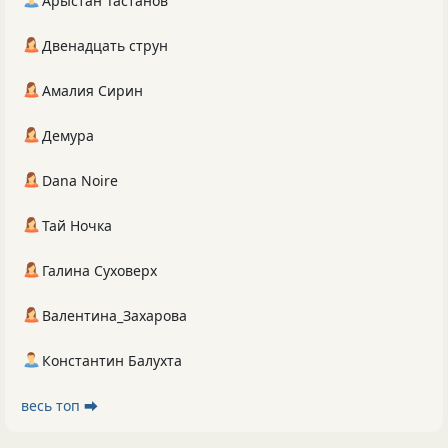
Арыстан Тастанов
Двенадцать струн
Амалия Сирин
Демура
Dana Noire
Тай Ночка
Галина Суховерх
Валентина_Захарова
Константин Балухта
весь топ ⮕