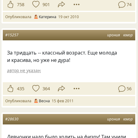
758
901
74
Опубликовала
Катерина
19 окт 2010
#15257
ирония
юмор
За тридцать -- классный возраст. Еще молода
и красива, но уже не дура!
автор не указан
435
364
56
Опубликовала
Весна
15 фев 2011
#28630
ирония
юмор
Девчонки надо было ходить на физру! Там учили