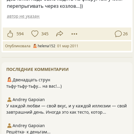
перепрыгивать через козлов…))
автор не указан
594
345
26
Опубликовала
helena152
01 мар 2011
ПОСЛЕДНИЕ КОММЕНТАРИИ
Двенадцать струн
тьфу-тьфу-тьфу... на вас!...)
Andrey Gapoian
У каждой любви — свой вкус, и у каждой иллюзии — свой
завтрашний день. Иногда это как тесто, котор...
Andrey Gapoian
Решётка- к деньгам...