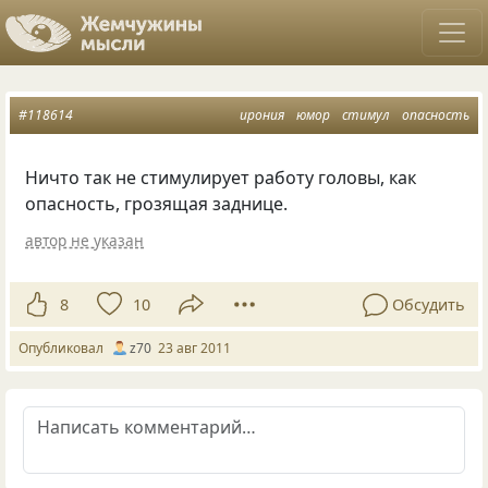
#118614
ирония
юмор
стимул
опасность
Ничто так не стимулирует работу головы, как
опасность, грозящая заднице.
автор не указан
8
10
Обсудить
Опубликовал
z70
23 авг 2011