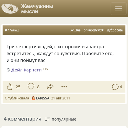
#118082
жизнь
отношения
мудрости
Три четверти людей, с которыми вы завтра
встретитесь, жаждут сочувствия. Проявите его,
и они поймут вас!
©
Дейл Карнеги
115
25
8
4
Опубликовала
LARISSA
21 авг 2011
4 комментария
популярные