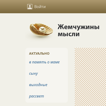
Войти
АКТУАЛЬНО
в память о маме
сыну
выходные
рассвет