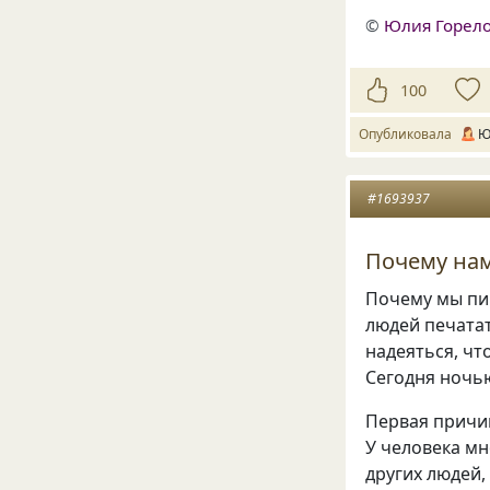
©
Юлия Горел
100
Опубликовала
Ю
#1693937
Почему нам
Почему мы пиш
людей печатат
надеяться, чт
Сегодня ночью
Первая причи
У человека мн
других людей,