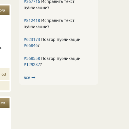
#367716
Исправить текст
публикации?
сли
#812418
Исправить текст
публикации?
#623173
Повтор публикации
#66846
?
.
#568558
Повтор публикации
#129287
?
63
все ⮕
сли