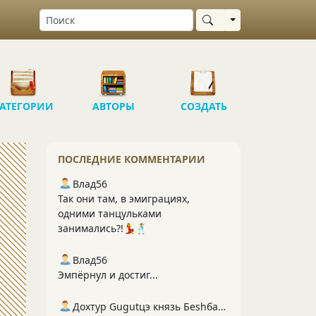
Выбрать область
АТЕГОРИИ
АВТОРЫ
СОЗДАТЬ
ПОСЛЕДНИЕ КОММЕНТАРИИ
Влад56
Так они там, в эмиграциях,
одними танцульками
занимались?!💃🕺
Влад56
Эмпёрнул и достиг...
Дохтур Gugutцэ князь Беshбармакоff