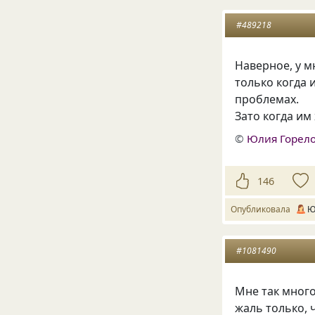
#489218
Наверное, у м
только когда 
проблемах.
Зато когда и
©
Юлия Горел
146
Опубликовала
Ю
#1081490
Мне так много
жаль только, 