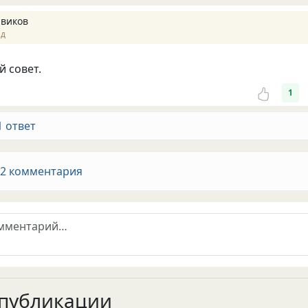
авиков
ад
 совет.
1
1 ответ
 2 комментария
публикации