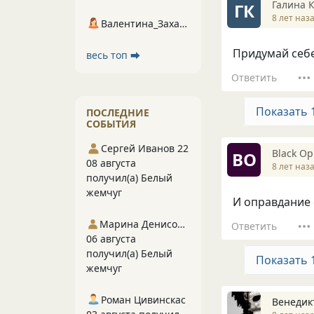
Галина 
ГК
8 лет наз
Валентина_Захарова
Придумай себе
весь топ ⮕
Ответить
Показать 
ПОСЛЕДНИЕ
СОБЫТИЯ
Сергей Иванов 22
Вlack О
ВО
08 августа
8 лет наз
получил(а) Белый
жемчуг
И оправдание 
Марина Денисова 5
Ответить
06 августа
получил(а) Белый
Показать 
жемчуг
Роман Цивинскас
Венедик