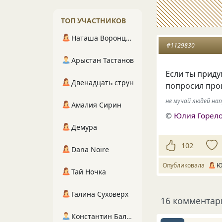
ТОП УЧАСТНИКОВ
Наташа Воронцова
#1129830
Арыстан Тастанов
Если ты приду
Двенадцать струн
попросил про
не мучай людей нап
Амалия Сирин
©
Юлия Горел
Демура
102
Dana Noire
Опубликовала
Ю
Тай Ночка
Галина Суховерх
16 комментар
Константин Балухта