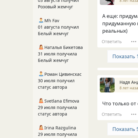
03 августа получил
8 лет наз
Розовый жемчуг
А еще: придум
Mh Fav
придуманную к
01 августа получил
реальных)
Белый жемчуг
Ответить
Наталья Бикетова
31 июля получила
Показать 
Белый жемчуг
Роман Цивинскас
30 июля получил
Надя А
статус автора
8 лет наз
Svetlana Efimova
Что только от
29 июля получила
статус автора
Ответить
Irina Razgulina
Показать 
29 июля получила