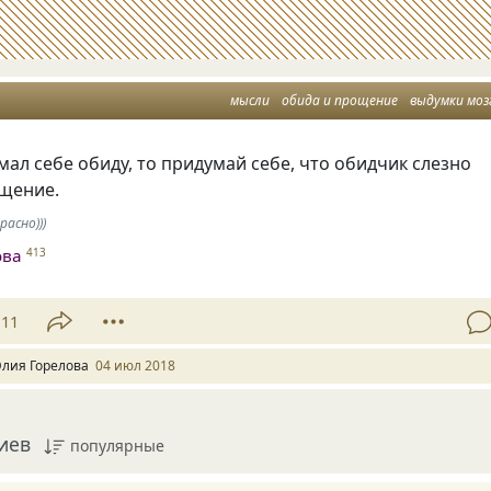
мысли
обида и прощение
выдумки моз
мал себе обиду
,
то придумай себе
,
что обидчик слезно
щение.
расно)))
ова
413
11
лия Горелова
04 июл 2018
иев
популярные