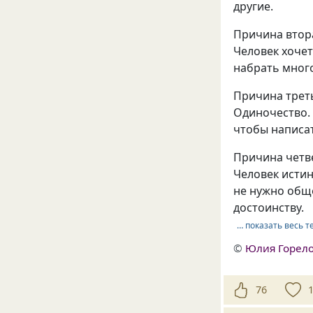
другие.
Причина втор
Человек хочет
набрать много
Причина трет
Одиночество. 
чтобы написа
Причина четв
Человек истин
не нужно обще
достоинству.
… показать весь т
©
Юлия Горел
76