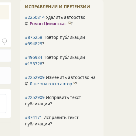
ИСПРАВЛЕНИЯ И ПРЕТЕНЗИИ
#2250814
Удалить авторство
©
Роман Цивинскас
?
42
#875258
Повтор публикации
#594823
?
#496984
Повтор публикации
#155726
?
#2252909
Изменить авторство на
©
Я не знаю кто автор
?
0
#2252909
Исправить текст
публикации?
#374171
Исправить текст
публикации?