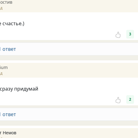
Костив
ад
 счастье.)
3
1 ответ
pium
ад
сразу придумай
2
1 ответ
т Немов