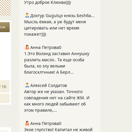
Утро доброе Клюква))))
Дохтур Gugutцэ князь Беshбармакоff
Мысль ёмкая, а уж будут меня
гов
цитировать или нет время
покажет))))
Анна Петрова0
1.Это Воланд заставил Аннушку
разлить масло.. Та еще особа
была, ко злу вельми
благосклтнная! А Берл...
Алексей Солдатов
16
Автор же не указан. Точного
совпадения нет на сайте ЖМ. И
как много людей забывают об
этом правиле,...
Анна Петрова0
Экое глупство! Капитал не живой