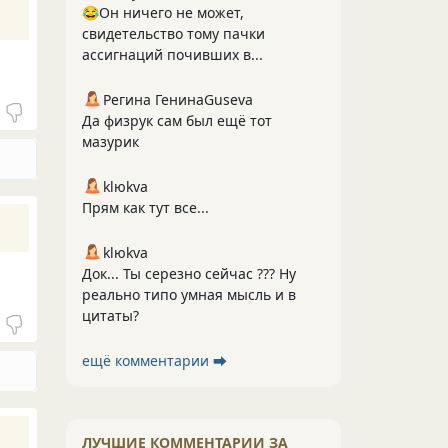
😂Он ничего не может,
свидетельство тому пачки
ассигнаций почивших в...
Регина ГенинаGuseva
Да физрук сам был ещё тот
мазурик
klюkva
Прям как тут все...
klюkva
Док... Ты серезно сейчас ??? Ну
реально типо умная мысль и в
цитаты?
ещё комментарии ⮕
ЛУЧШИЕ КОММЕНТАРИИ ЗА