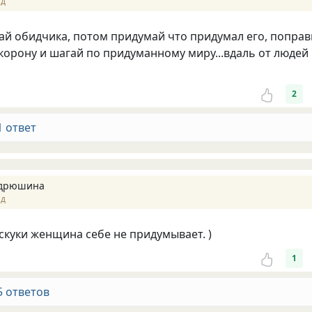
ад
ай обидчика, потом придумай что придумал его, поправ
орону и шагай по придуманному миру...вдаль от людей
2
1 ответ
ндрюшина
ад
 скуки женщина себе не придумывает. )
1
5 ответов