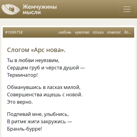
#1099758
любовь
чувства
стихи
ловелас
дон жуан
Слогом «Арс нова».
Ты в любви неуязвим,
Сердцем груб и чёрств душой —
Терминатор!
Обманувшись в ласках милой,
Совершенства ищешь с новой.
Это верно.
Подпевай мне
,
улыбнись
,
В ритме жиги закружись —
Бранль-бурре!