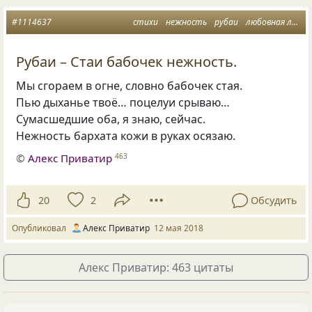
#1114637
стихи
нежность
рубаи
любовная лирика
Рубаи – Стаи бабочек нежность.
Мы сгораем в огне
,
словно бабочек стая.
Пью дыханье твоё… поцелуи срываю…
Сумасшедшие оба
,
я знаю
,
сейчас.
Нежность бархата кожи в руках осязаю.
©
Алекс Приватир
463
20
2
Обсудить
Опубликовал
Алекс Приватир
12 мая 2018
Алекс Приватир: 463 цитаты