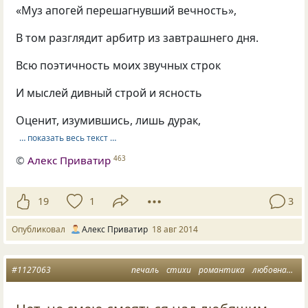
«Муз апогей перешагнувший вечность»,
В том разглядит арбитр из завтрашнего дня.
Всю поэтичность моих звучных строк
И мыслей дивный строй и ясность
Оценит, изумившись, лишь дурак,
… показать весь текст …
©
Алекс Приватир
463
19
1
3
Опубликовал
Алекс Приватир
18 авг 2014
#1127063
печаль
стихи
романтика
любовная лирика