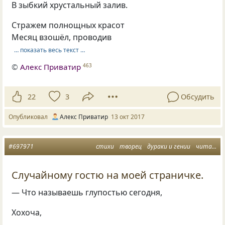
В зыбкий хрустальный залив.
Стражем полнощных красот
Месяц взошёл, проводив
… показать весь текст …
©
Алекс Приватир
463
22
3
Обсудить
Опубликовал
Алекс Приватир
13 окт 2017
#697971
стихи
творец
дураки и гении
читателю
Случайному гостю на моей страничке.
— Что называешь глупостью сегодня,
Хохоча,