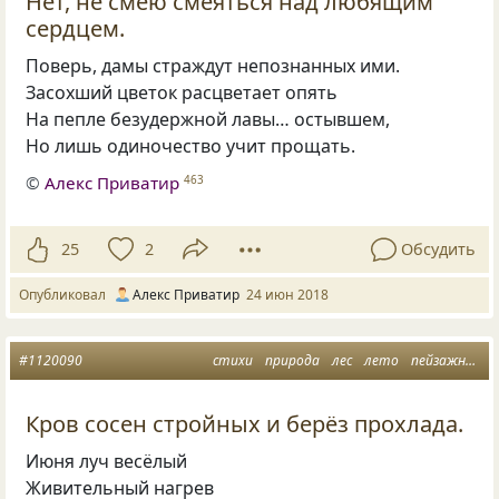
Нет, не смею смеяться над любящим
сердцем.
Поверь
,
дамы страждут непознанных ими.
Засохший цветок расцветает опять
На пепле безудержной лавы… остывшем,
Но лишь одиночество учит прощать.
©
Алекс Приватир
463
25
2
Обсудить
Опубликовал
Алекс Приватир
24 июн 2018
#1120090
стихи
природа
лес
лето
пейзажная лирика
Кров сосен стройных и берёз прохлада.
Июня луч весёлый
Живительный нагрев