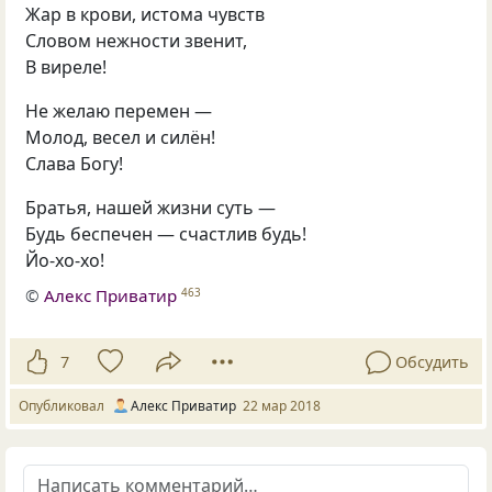
Жар в крови
,
истома чувств
Словом нежности звенит
,
В виреле!
Не желаю перемен —
Молод
,
весел и силён!
Слава Богу!
Братья
,
нашей жизни суть —
Будь беспечен — счастлив будь!
Йо-хо-хо!
©
Алекс Приватир
463
7
Обсудить
Опубликовал
Алекс Приватир
22 мар 2018