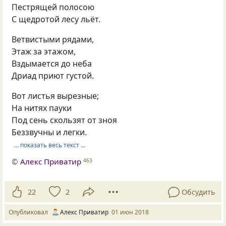
Пестрящей полосою
С щедротой лесу льёт.
Ветвистыми рядами,
Этаж за этажом,
Вздымается до неба
Дриад приют густой.
Вот листья вырезные;
На нитях пауки
Под сень скользят от зноя
Беззвучны и легки.
… показать весь текст …
©
Алекс Приватир
463
22
2
Обсудить
Опубликовал
Алекс Приватир
01 июн 2018