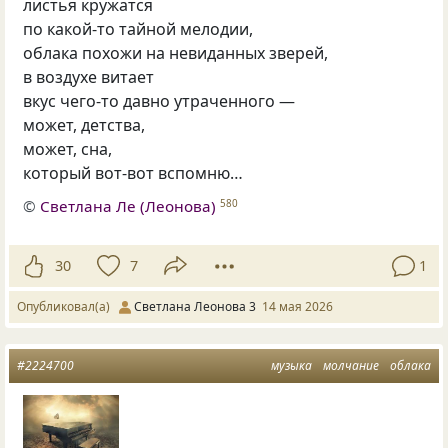
листья кружатся
по какой‑то тайной мелодии,
облака похожи на невиданных зверей,
в воздухе витает
вкус чего‑то давно утраченного —
может, детства,
может, сна,
который вот‑вот вспомню…
©
Светлана Ле (Леонова)
580
30
7
1
Опубликовал(а)
Светлана Леонова 3
14 мая 2026
#2224700
музыка
молчание
облака