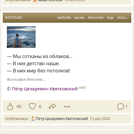
#2070360
свобода
жизнь
детство
мир
облака
— Мы сотканы из облаков…
— В них детство наше.
— В них мир без потолков!
Философия детства ...
©
Пётр Цезаревич Квятковский
8497
40
6
1
Опубликовал
Пётр Цезаревич Квятковский
15 дек 2024