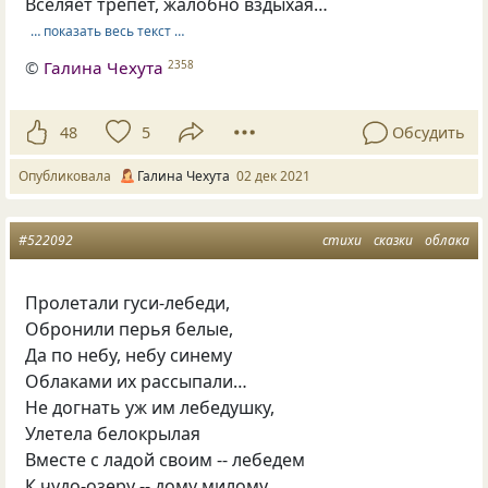
Вселяет трепет, жалобно вздыхая…
… показать весь текст …
©
Галина Чехута
2358
48
5
Обсудить
Опубликовала
Галина Чехута
02 дек 2021
#522092
стихи
сказки
облака
Пролетали гуси-лебеди,
Обронили перья белые,
Да по небу, небу синему
Облаками их рассыпали…
Не догнать уж им лебедушку,
Улетела белокрылая
Вместе с ладой своим -- лебедем
К чудо-озеру -- дому милому,