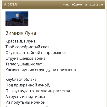
#1685338
луна
облака
чуткая душа
Зимняя Луна
Красавица Луна,
Твой серебристый свет
Окутывает тайной непрерывно.
Струит шелков волна
Тепло ушедших лет,
Касаясь чутких струн души призывно.
Клубятся облака
Под призрачной луной,
Плывут куда-то, полночь рассекая.
А грусть исподтишка
Из полутьмы ночной