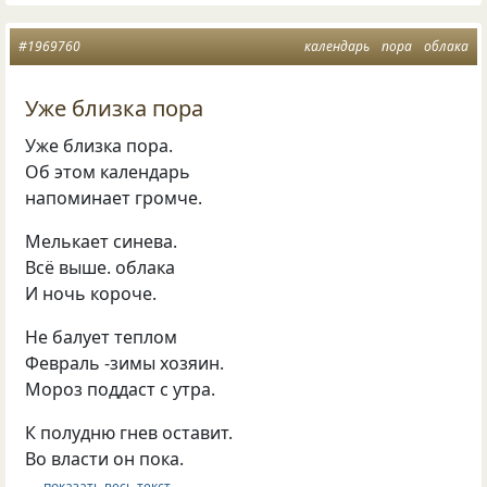
#1969760
календарь
пора
облака
Уже близка пора
Уже близка пора.
Об этом календарь
напоминает громче.
Мелькает синева.
Всё выше. облака
И ночь короче.
Не балует теплом
Февраль -зимы хозяин.
Мороз поддаст с утра.
К полудню гнев оставит.
Во власти он пока.
… показать весь текст …