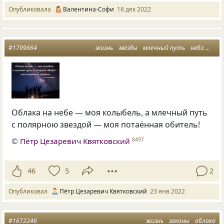
Опубликовала
Валентина-Софи
16 дек 2022
#1709664
жизнь
звезды
млечный путь
небо
обла
Облака на небе — моя колыбель, а млечный путь
с полярною звездой — моя потаённая обитель!
©
Пётр Цезаревич Квятковский
8497
46
5
2
Опубликовал
Пётр Цезаревич Квятковский
23 янв 2022
#1672246
жизнь
законы
облака