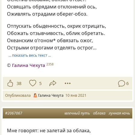
Освящать обрядами отклонений ось,
Оживлять отрадами оберег-обоз.
Отпускать обыденность, окрик отрицать,
Обожать отзывчивость, облик обретать.
Океанским о’гоном* обвязать ожог,
Острыми отрогами отделять острог…
… показать весь текст …
©
Галина Чехута
2358
38
5
6
Опубликовала
Галина Чехута
10 янв 2021
#2067067
млечный путь
облака
лунная ночь
Мне говорят: не залетай за облака,