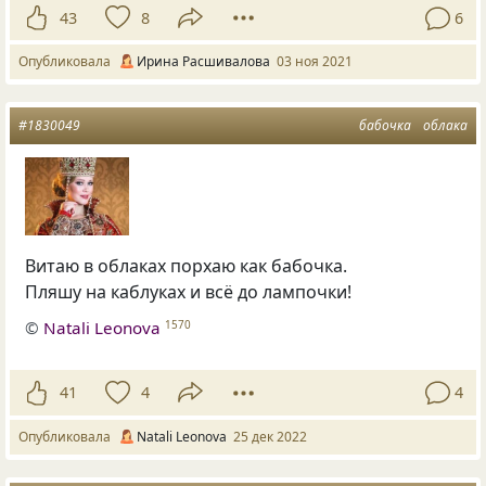
43
8
6
Опубликовала
Ирина Расшивалова
03 ноя 2021
#1830049
бабочка
облака
Витаю в облаках порхаю как бабочка.
Пляшу на каблуках и всё до лампочки!
©
Natali Leonova
1570
41
4
4
Опубликовала
Natali Leonova
25 дек 2022