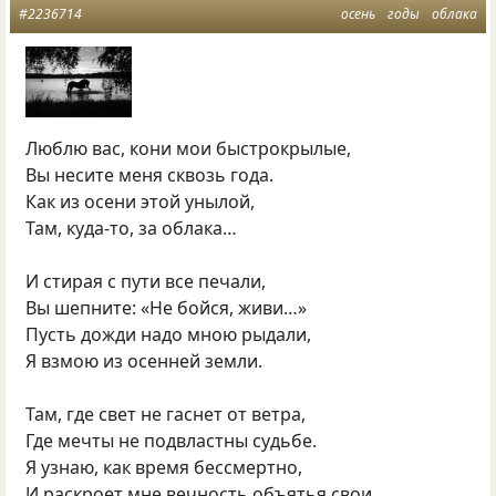
#2236714
осень
годы
облака
Люблю вас, кони мои быстрокрылые,
Вы несите меня сквозь года.
Как из осени этой унылой,
Там, куда-то, за облака…
И стирая с пути все печали,
Вы шепните: «Не бойся, живи…»
Пусть дожди надо мною рыдали,
Я взмою из осенней земли.
Там, где свет не гаснет от ветра,
Где мечты не подвластны судьбе.
Я узнаю, как время бессмертно,
И раскроет мне вечность объятья свои.