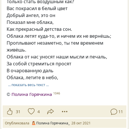
Только стать воздушным как?
Вас покрасил в белый цвет
Добрый ангел, это он
Показал мне облака,
Как прекрасный детства сон.
Облака летят куда-то, и ничем их не вернёшь;
Проплывают незаметно, ты тем временем
живёшь.
Облака от нас уносят наши мысли и печаль,
За собой стремиться просят
В очарованную даль
Облака, летите в небо,
… показать весь текст …
©
Полина Горячкина
1046
31
4
11
Опубликовала
Полина Горячкина_
28 окт 2021