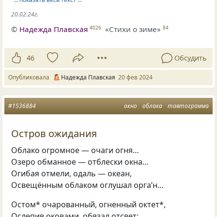
20.02.24г.
©
Надежда Плавская
«Стихи о зиме»
4026
84
46
Обсудить
Опубликовала
Надежда Плавская
20 фев 2024
#1536884
окно
облака
тавтограмма
Остров ожидания
Облако огромное — очаги огня…
Озеро обманное — отблески окна…
Огибая отмели, одаль — океан,
Освещённым облаком оглушал орга’н…
Остом* очарованный, огненный октет*,
Ослепив оковами, обязал отсвет: