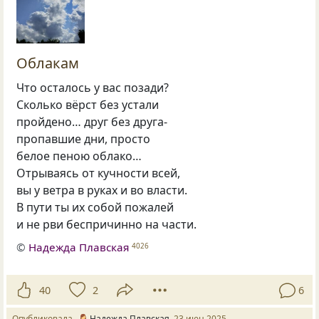
Облакам
Что осталось у вас позади?
Сколько вёрст без устали
пройдено… друг без друга-
пропавшие дни, просто
белое пеною облако…
Отрываясь от кучности всей,
вы у ветра в руках и во власти.
В пути ты их собой пожалей
и не рви беспричинно на части.
©
Надежда Плавская
4026
40
2
6
Опубликовала
Надежда Плавская
23 июн 2025