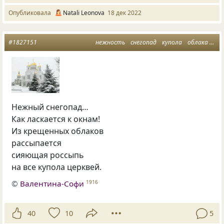
Опубликовала
Natali Leonova
18 дек 2022
#1827151
нежность
снегопад
купола
облака
сэд
Нежный снегопад…
Как ласкается к окнам!
Из крещенных облаков
рассыпается
сияющая россыпь
на все купола церквей.
©
Валентина-Софи
1916
40
10
5