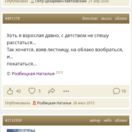
Опубликовал
Пётр Цезаревич Квятковский
21 апр 2026
#801278
детство
мысли
облака
Хоть я взрослая давно, с детством не спешу
расстаться…
Так хочется, взяв лестницу, на облако взобраться,
и…
покататься…
©
Розбицкая Наталья
2313
42
5
18
Опубликовала
Розбицкая Наталья
26 июл 2015
#2132950
ветер
небо
облака