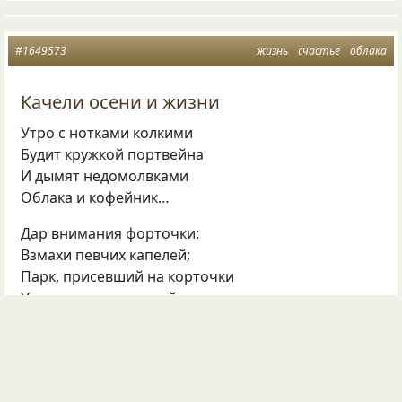
#1649573
жизнь
счастье
облака
Качели осени и жизни
Утро с нотками колкими
Будит кружкой портвейна
И дымят недомолвками
Облака и кофейник…
Дар внимания форточки:
Взмахи певчих капелей;
Парк, присевший на корточки
У промокших качелей.
Если сердце не сжало бы
От моих соучастий,
То поведали б жалобы,
Чуть потише -- о счастье…