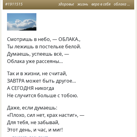
#1911515
здоровье
жизнь
вера в себя
облака
жив
Смотришь в небо, — ОБЛАКА.,
Ты лежишь в постельке белой.
Думаешь, успеешь всё, —
Облака уже рассеяны…
Так и в жизни, не считай,
ЗАВТРА может быть другое…
А СЕГОДНЯ никогда
Не случится больше с тобою.
Даже, если думаешь:
«Плохо, сил нет, крах настиг», —
Для тебя, не забывай,
Этот день, и час, и миг!