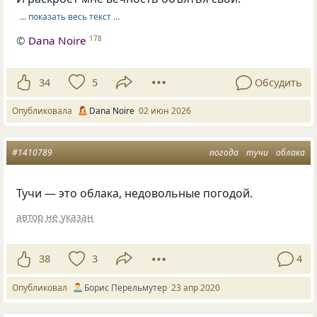
… показать весь текст …
©
Dana Noire
178
34
5
Обсудить
Опубликовала
Dana Noire
02 июн 2026
#1410789
погода
тучи
облака
Тучи — это облака, недовольные погодой.
автор не указан
38
3
4
Опубликовал
Борис Перельмутер
23 апр 2020