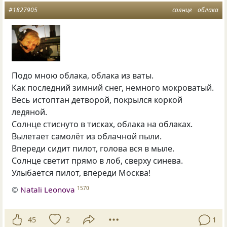
#1827905
солнце
облака
Подо мною облака, облака из ваты.
Как последний зимний снег, немного мокроватый.
Весь истоптан детворой, покрылся коркой
ледяной.
Солнце стиснуто в тисках, облака на облаках.
Вылетает самолёт из облачной пыли.
Впереди сидит пилот, голова вся в мыле.
Солнце светит прямо в лоб, сверху синева.
Улыбается пилот, впереди Москва!
©
Natali Leonova
1570
45
2
1