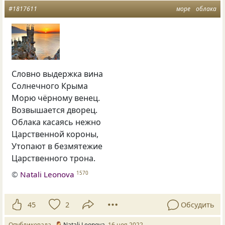
#1817611
море
облака
Словно выдержка вина
Солнечного Крыма
Морю чёрному венец.
Возвышается дворец.
Облака касаясь нежно
Царственной короны,
Утопают в безмятежие
Царственного трона.
©
Natali Leonova
1570
45
2
Обсудить
Опубликовала
Natali Leonova
16 ноя 2022