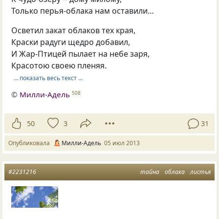
Только перья-облака нам оставили…
Осветил закат облаков тех края,
Краски радуги щедро добавил,
И Жар-Птицей пылает на небе заря,
Красотою своею пленяя.
… показать весь текст …
©
Милли-Адель
508
50
3
31
Опубликовала
Милли-Адель
05 июл 2013
#2231216
тайна
облака
листья