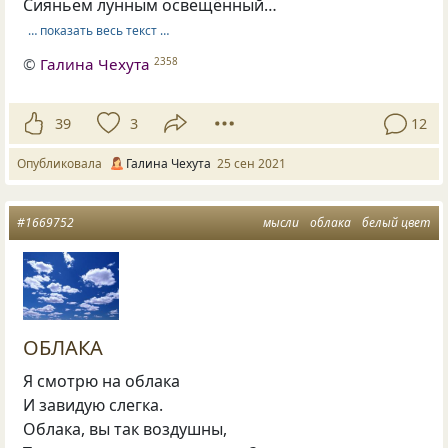
Сияньем лунным освещённый…
… показать весь текст …
©
Галина Чехута
2358
39
3
12
Опубликовала
Галина Чехута
25 сен 2021
#1669752
мысли
облака
белый цвет
ОБЛАКА
Я смотрю на облака
И завидую слегка.
Облака, вы так воздушны,