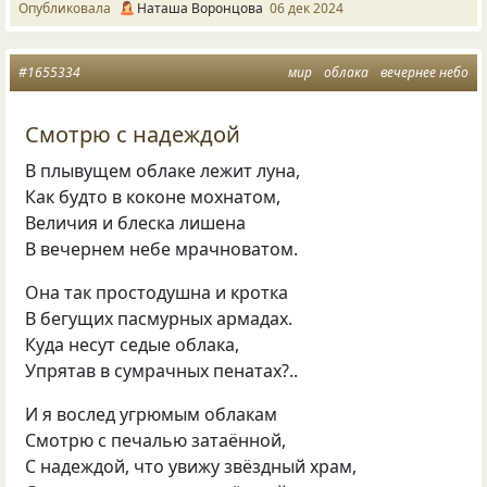
Опубликовала
Наташа Воронцова
06 дек 2024
#1655334
мир
облака
вечернее небо
Смотрю с надеждой
В плывущем облаке лежит луна,
Как будто в коконе мохнатом,
Величия и блеска лишена
В вечернем небе мрачноватом.
Она так простодушна и кротка
В бегущих пасмурных армадах.
Куда несут седые облака,
Упрятав в сумрачных пенатах?..
И я вослед угрюмым облакам
Смотрю с печалью затаённой,
С надеждой, что увижу звёздный храм,