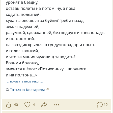
уронят в бездну,
оставь полёты на потом, ну, а пока
ходить полезней,
куда ты рвёшься за буйки? Греби назад,
земля надёжней,
разумней, сдержанней, без «вдруг» и «невпопад»,
и осторожней,
на гвоздик крылья, в сундучок задор и прыть
и голос звонкий,
и что за мания чудовищ заводить?
Возьми болонку,
змеится шёпот: «Потихоньку… вполноги
и на полтона…»
… показать весь текст …
©
Татьяна Костарева
23
40
4
12