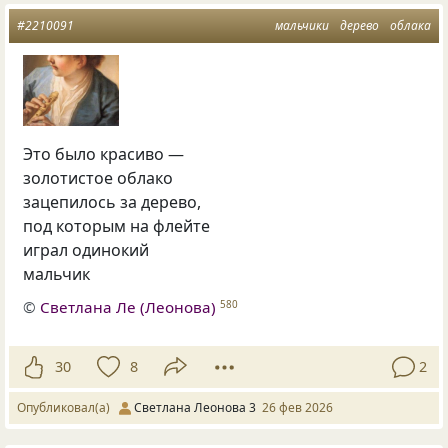
#2210091
мальчики
дерево
облака
Это было красиво —
золотистое облако
зацепилось за дерево,
под которым на флейте
играл одинокий
мальчик
©
Светлана Ле (Леонова)
580
30
8
2
Опубликовал(а)
Светлана Леонова 3
26 фев 2026