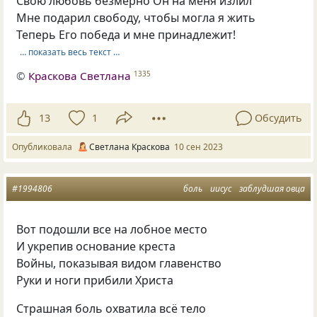
Свою любовь безмерно Он на меня излил
Мне подарил свободу, чтобы могла я жить
Теперь Его победа и мне принадлежит!
… показать весь текст …
©
Краскова Светлана
1335
13
1
Обсудить
Опубликовала
Светлана Краскова
10 сен 2023
#1994806
боль
иисус
заблудшая овца
Вот подошли все на лобное место
И укрепив основание креста
Войны, показывая видом главенство
Руки и ноги прибили Христа
Страшная боль охватила всё тело