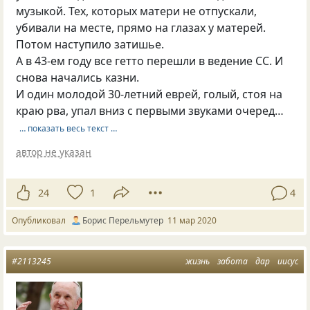
музыкой. Тех, которых матери не отпускали,
убивали на месте, прямо на глазах у матерей.
Потом наступило затишье.
А в 43-ем году все гетто перешли в ведение СС. И
снова начались казни.
И один молодой 30-летний еврей, голый, стоя на
краю рва, упал вниз с первыми звуками очеред…
… показать весь текст …
автор не указан
24
1
4
Опубликовал
Борис Перельмутер
11 мар 2020
#2113245
жизнь
забота
дар
иисус