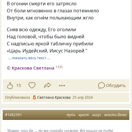
В огонии смерти его затрясло
От боли мгновенно в глазах потемнело
Внутри, как огнём полыхающим жгло
Сняв всю одежду, Его оголили
Над головой, чтобы было видней
С надписью яркой табличку прибили
«Царь Иудейский, Иисус Назорей "
… показать весь текст …
©
Краскова Светлана
1335
15
Обсудить
Опубликовала
Светлана Краскова
25 апр 2024
#1492591
путь
крест
иисус
власть денег
“Думаю, что да. … Но все гораздо сложнее. Всё пошло не туда!