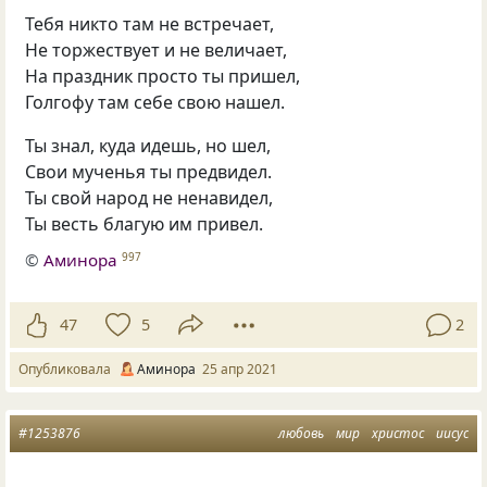
Тебя никто там не встречает,
Не торжествует и не величает,
На праздник просто ты пришел,
Голгофу там себе свою нашел.
Ты знал, куда идешь, но шел,
Свои мученья ты предвидел.
Ты свой народ не ненавидел,
Ты весть благую им привел.
©
Аминора
997
47
5
2
Опубликовала
Аминора
25 апр 2021
#1253876
любовь
мир
христос
иисус