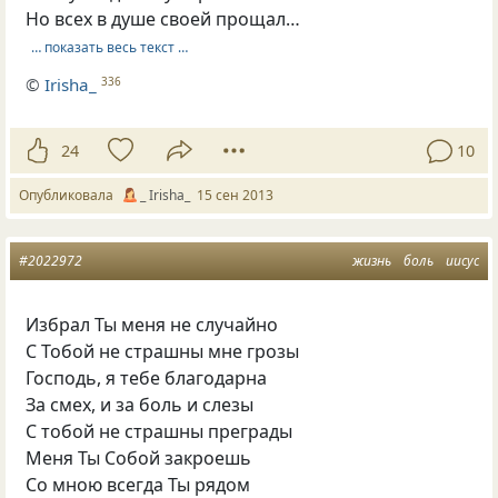
Но всех в душе своей прощал…
… показать весь текст …
©
Irisha_
336
24
10
Опубликовала
_ Irisha_
15 сен 2013
#2022972
жизнь
боль
иисус
Избрал Ты меня не случайно
С Тобой не страшны мне грозы
Господь, я тебе благодарна
За смех, и за боль и слезы
С тобой не страшны преграды
Меня Ты Собой закроешь
Со мною всегда Ты рядом