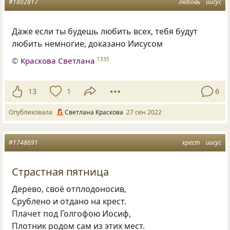
#1802817
любовь
иисус
Даже если ты будешь любить всех, тебя будут
любить немногие, доказано Иисусом
©
Краскова Светлана
1335
13
1
6
Опубликовала
Светлана Краскова
27 сен 2022
#1748691
крест
иисус
Страстная пятница
Дерево, своё отплодоносив,
Срублено и отдано на крест.
Плачет под Голгофою Иосиф,
Плотник родом сам из этих мест.