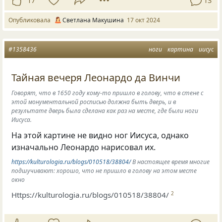
17
13
Опубликовала
Светлана Макушина
17 окт 2024
#1358436
ноги
картина
иисус
Тайная вечеря Леонардо да Винчи
Говорят, что в 1650 году кому-то пришло в голову, что в стене с
этой монументальной росписью должна быть дверь, и в
результате дверь была сделана как раз на месте, где были ноги
Иисуса.
На этой картине не видно ног Иисуса
,
однако
изначально Леонардо нарисовал их.
https://kulturologia.ru/blogs/010518/38804/
В настоящее время многие
подшучивают: хорошо, что не пришло в голову на этом месте
окно
Https://kulturologia.ru/blogs/010518/38804/
2