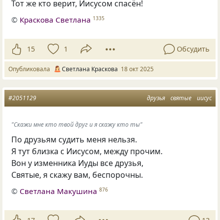
Тот же кто верит, Иисусом спасён!
©
Краскова Светлана
1335
15
1
Обсудить
Опубликовала
Светлана Краскова
18 окт 2025
#2051129
друзья
святые
иисус
"Скажи мне кто твой друг и я скажу кто ты"
По друзьям судить меня нельзя.
Я тут близка с Иисусом, между прочим.
Вон у изменника Иуды все друзья,
Святые, я скажу вам, беспорочны.
©
Светлана Макушина
876