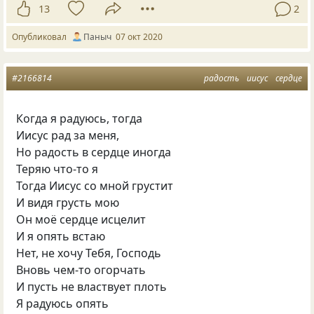
13
2
Опубликовал
Паныч
07 окт 2020
#2166814
радость
иисус
сердце
Когда я радуюсь, тогда
Иисус рад за меня,
Но радость в сердце иногда
Теряю что-то я
Тогда Иисус со мной грустит
И видя грусть мою
Он моё сердце исцелит
И я опять встаю
Нет, не хочу Тебя, Господь
Вновь чем-то огорчать
И пусть не властвует плоть
Я радуюсь опять