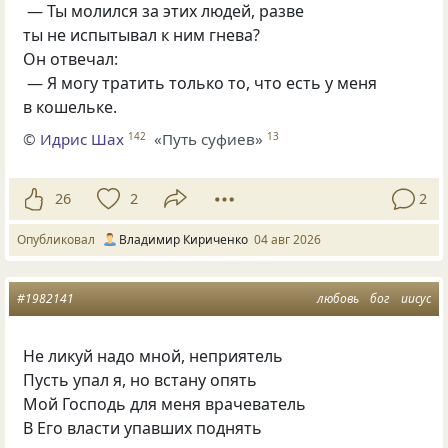
— Ты молился за этих людей, разве
ты не испытывал к ним гнева?
Он отвечал:
— Я могу тратить только то, что есть у меня
в кошельке.
©
Идрис Шах
«Путь суфиев»
142
13
26
2
2
Опубликовал
Владимир Кириченко
04 авг 2026
#1982141
любовь
бог
иисус
Не ликуй надо мной, неприятель
Пусть упал я, но встану опять
Мой Господь для меня врачеватель
В Его власти упавших поднять