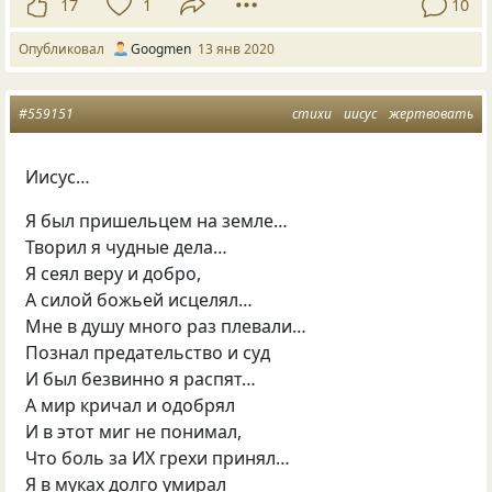
17
1
10
Опубликовал
Googmen
13 янв 2020
#559151
стихи
иисус
жертвовать
Иисус…
Я был пришельцем на земле…
Творил я чудные дела…
Я сеял веру и добро,
А силой божьей исцелял…
Мне в душу много раз плевали…
Познал предательство и суд
И был безвинно я распят…
А мир кричал и одобрял
И в этот миг не понимал,
Что боль за ИХ грехи принял…
Я в муках долго умирал