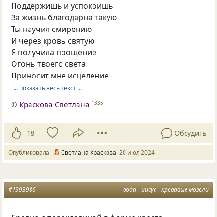
Поддержишь и успокоишь
За жизнь благодарна такую
Ты научил смирению
И через кровь святую
Я получила прощение
Огонь твоего света
Приносит мне исцеление
… показать весь текст …
©
Краскова Светлана
1335
18
Обсудить
Опубликовала
Светлана Краскова
20 июл 2024
#1993986
вода
иисус
кровавые мозоли