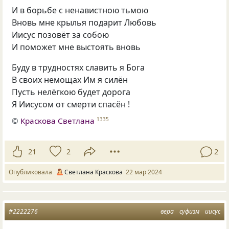
И в борьбе с ненавистною тьмою
Вновь мне крылья подарит Любовь
Иисус позовёт за собою
И поможет мне выстоять вновь
Буду в трудностях славить я Бога
В своих немощах Им я силён
Пусть нелёгкою будет дорога
Я Иисусом от смерти спасён !
©
Краскова Светлана
1335
21
2
2
Опубликовала
Светлана Краскова
22 мар 2024
#2222276
вера
суфизм
иисус