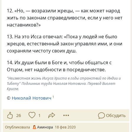
12. «Но, — возразили жрецы, — как может народ
жить по законам справедливости, если у него нет
наставников?»
13. На это Исса отвечал: «Пока у людей не было
жрецов, естественный закон управлял ими, и они
сохраняли чистоту своих душ.
14. Их души были в Боге и, чтобы общаться с
Отцом, нет надобности в посредничестве.
"Неизвестная жизнь Иисуса Христа в годы странствий по Индии и
Тибету" Подлинник труда Николая Нотовича. Перевод Виолет
Криспе.
©
Николай Нотович
1
26
1
Обсудить
Опубликовала
Аминора
18 фев 2020