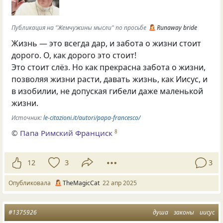
Публикация на "Жемчужины мысли" по просьбе
Runaway bride
Жизнь — это всегда дар, и забота о жизни стоит
дорого. О, как дорого это стоит!
Это стоит слёз. Но как прекрасна забота о жизни,
позволяя жизни расти, давать жизнь, как Иисус, и
в изобилии, не допуская гибели даже маленькой
жизни.
Источник:
le-citazioni.it/autori/papa-francesco/
©
Папа Римский Франциск
8
12
3
3
Опубликовала
TheMagicCat
22 апр 2025
#1375926
душа
законы
иисус