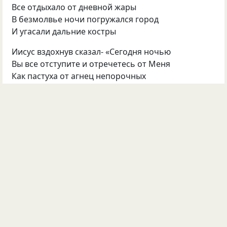
Все отдыхало от дневной жары
В безмолвье ночи погружался город
И угасали дальние костры
Иисус вздохнув сказал- «Сегодня ночью
Вы все отступите и отречетесь от Меня
Как пастуха от агнец непорочных
Разделят, все предадите, бегство учиня»
… показать весь текст …
©
Краскова Светлана
1335
13
Обсудить
Опубликовала
Светлана Краскова
05 апр 2024
#1739400
люди
мир
иисус