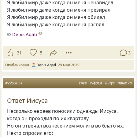
Я любил мир даже когда он меня ненавидел
Я любил мир даже когда он меня презирал
Я любил мир даже когда он меня обидел
Я любил мир даже когда он меня распял
©
Denis Agati
43
31
5
3
Опубликовал
Denis Agati
29 мая 2019
#2253051
гнев
суфизм
иисус
притча
Ответ Иисуса
Несколько евреев поносили однажды Иисуса,
когда он проходил по их кварталу.
Но он отвечал вознесением молитв во благо их.
Некто спросил его: