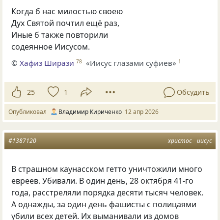
Когда б нас милостью своею
Дух Святой почтил ещё раз,
Иные б также повторили
содеянное Иисусом.
©
Хафиз Ширази
«Иисус глазами суфиев»
78
1
25
1
Обсудить
Опубликовал
Владимир Кириченко
12 апр 2026
#1387120
христос
иисус
В страшном каунасском гетто уничтожили много
евреев. Убивали. В один день, 28 октября 41-го
года, расстреляли порядка десяти тысяч человек.
А однажды, за один день фашисты с полицаями
убили всех детей. Их выманивали из домов