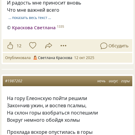
И радость мне приносит вновь
Что мне важней всего
… показать весь текст …
©
Краскова Светлана
1335
12
Обсудить
Опубликовала
Светлана Краскова
12 окт 2025
#1987202
ночь
иисус
горы
На гору Елеонскую пойти решили
Закончив ужин, и воспев псалмы,
На склон горы взобраться поспешили
Вокруг немного обойдя холмы
Прохлада вскоре опустилась в горы