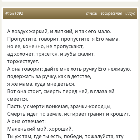
#1581092
стихи
воскресение
иисус
А воздух жаркий, и липкий, и так его мало.
Пропустите, говорит, пропустите, я Его мама,
но ее, конечно, не пропускают,
ад хохочет, трясется, и зубы скалит,
торжествует.
А она говорит: дайте мне хоть ручку Его неживую,
подержать за ручку, как в детстве,
я же мама, куда мне деться.
Вот она стоит, смерть перед ней, в глаза ей
смеется,
Пасть у смерти вонючая, зрачки-колодцы,
Смерть идет по земле, истирает гранит и крошит,
А она отвечает:
Маленький мой, хороший,
Ты уж там, где ты есть, победи, пожалуйста, эту