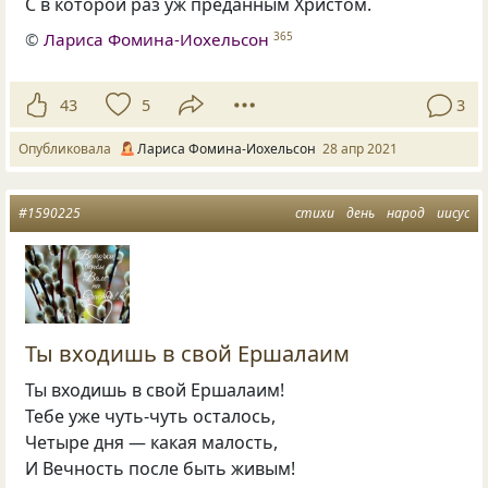
С в которой раз уж преданным Христом.
©
Лариса Фомина-Иохельсон
365
43
5
3
Опубликовала
Лариса Фомина-Иохельсон
28 апр 2021
#1590225
стихи
день
народ
иисус
Ты входишь в свой Ершалаим
Ты входишь в свой Ершалаим!
Тебе уже чуть-чуть осталось,
Четыре дня — какая малость,
И Вечность после быть живым!