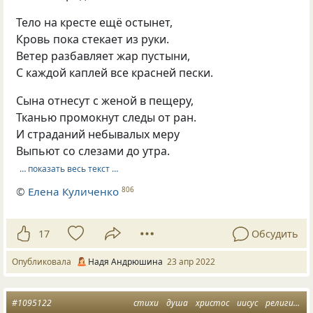
Тело на кресте ещё остынет,
Кровь пока стекает из руки.
Ветер разбавляет жар пустыни,
С каждой каплей все красней пески.
Сына отнесут с женой в пещеру,
Тканью промокнут следы от ран.
И страданий небывалых меру
Выпьют со слезами до утра.
… показать весь текст …
©
Елена Куличенко
806
17
Обсудить
Опубликовала
Надя Андрюшина
23 апр 2022
#1095122
стихи
душа
христос
иисус
религиозная лирика