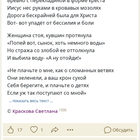
Бревно с перекладиной в форме креста
Иисус нес руками в кровавых мозолях
Дорога бескрайней была для Христа
Вот- вот упадёт от бессилия и боли
Женщина стоя, кувшин протянула
«Попей вот, сынок, хоть немного воды»
Но стража со злобой ее оттолкнула
И выбила воду- «А ну отойди!»
«Не плачьте о мне, как о сломанных ветвях
Они зеленели, а ваш крон сухой
Себя берегите, и плачьте о детях
Если уж так поступают со мной»
… показать весь текст …
©
Краскова Светлана
1335
17
1
Обсудить