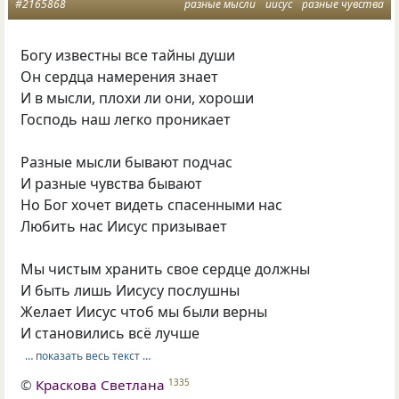
#2165868
разные мысли
иисус
разные чувства
Богу известны все тайны души
Он сердца намерения знает
И в мысли, плохи ли они, хороши
Господь наш легко проникает
Разные мысли бывают подчас
И разные чувства бывают
Но Бог хочет видеть спасенными нас
Любить нас Иисус призывает
Мы чистым хранить свое сердце должны
И быть лишь Иисусу послушны
Желает Иисус чтоб мы были верны
И становились всё лучше
… показать весь текст …
©
Краскова Светлана
1335