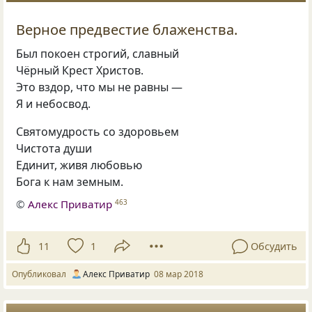
Верное предвестие блаженства.
Был покоен строгий
,
славный
Чёрный Крест Христов.
Это вздор
,
что мы не равны —
Я и небосвод.
Святомудрость со здоровьем
Чистота души
Единит
,
живя любовью
Бога к нам земным.
©
Алекс Приватир
463
11
1
Обсудить
Опубликовал
Алекс Приватир
08 мар 2018