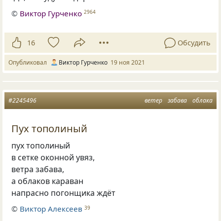
©
Виктор Гурченко
2964
16
Обсудить
Опубликовал
Виктор Гурченко
19 ноя 2021
#2245496
ветер
забава
облака
Пух тополиный
пух тополиный
в сетке оконной увяз,
ветра забава,
а облаков караван
напрасно погонщика ждёт
©
Виктор Алексеев
39