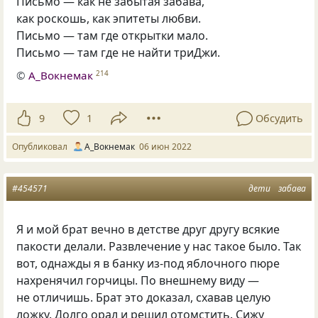
Письмо — как не забытая забава,
как роскошь, как эпитеты любви.
Письмо — там где открытки мало.
Письмо — там где не найти триДжи.
©
А_Вокнемак
214
9
1
Обсудить
Опубликовал
А_Вокнемак
06 июн 2022
#454571
дети
забава
Я и мой брат вечно в детстве друг другу всякие
пакости делали. Развлечение у нас такое было. Так
вот, однажды я в банку из-под яблочного пюре
нахренячил горчицы. По внешнему виду —
не отличишь. Брат это доказал, схавав целую
ложку. Долго орал и решил отомстить. Сижу