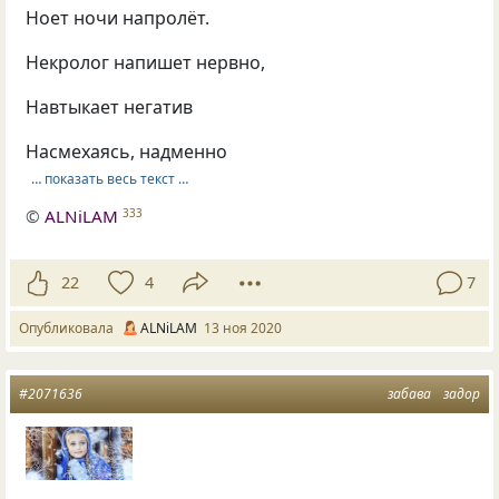
Ноет ночи напролёт.
Некролог напишет нервно,
Навтыкает негатив
Насмехаясь, надменно
… показать весь текст …
©
ALNiLAM
333
22
4
7
Опубликовала
ALNiLAM
13 ноя 2020
#2071636
забава
задор