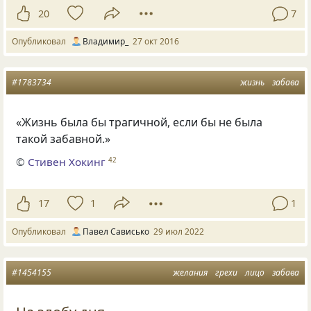
20
7
Опубликовал
Владимир_
27 окт 2016
#1783734
жизнь
забава
«Жизнь была бы трагичной, если бы не была
такой забавной.»
©
Стивен Хокинг
42
17
1
1
Опубликовал
Павел Сависько
29 июл 2022
#1454155
желания
грехи
лицо
забава