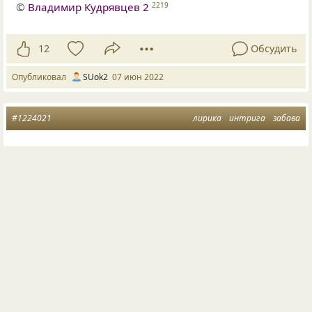
©
Владимир Кудрявцев 2
2219
12
Обсудить
Опубликовал
SUok2
07 июн 2022
#1224021
лирика
интрига
забава
«Прощаясь, одному шепчу: Гуд бай…
Хелло! — кричу я радостно другому!»
Одному говорю: Люблю!
А с другим в этот миг играю,
Я мужчинам своим не лгу —
Это так я себя забавляю…
Я не вру, я шучу, пойми,
Видно выпала доля такая…