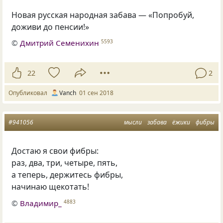
Новая русская народная забава — «Попробуй,
доживи до пенсии!»
©
Дмитрий Семенихин
5593
22
2
Опубликовал
Vanch
01 сен 2018
#941056
мысли
забава
ёжики
фибры
Достаю я свои фибры:
раз, два, три, четыре, пять,
а теперь, держитесь фибры,
начинаю щекотать!
©
Владимир_
4883