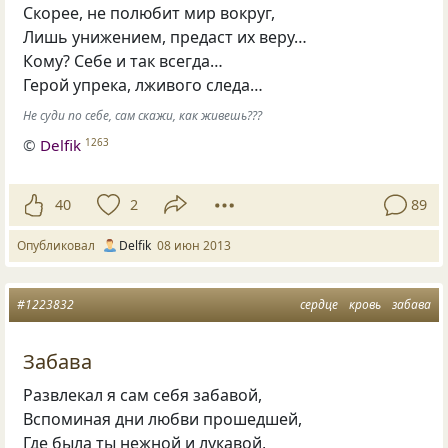
Скорее, не полюбит мир вокруг,
Лишь унижением, предаст их веру…
Кому? Себе и так всегда…
Герой упрека, лживого следа…
Не суди по себе, сам скажи, как живешь???
©
Delfik
1263
40
2
89
Опубликовал
Delfik
08 июн 2013
#1223832
сердце
кровь
забава
Забава
Развлекал я сам себя забавой,
Вспоминая дни любви прошедшей,
Где была ты нежной и лукавой,