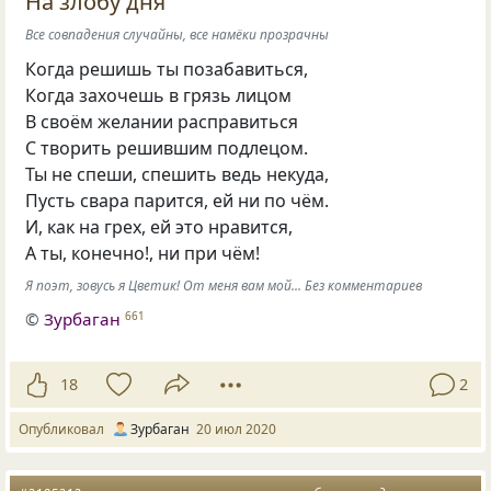
На злобу дня
Все совпадения случайны, все намёки прозрачны
Когда решишь ты позабавиться,
Когда захочешь в грязь лицом
В своём желании расправиться
С творить решившим подлецом.
Ты не спеши, спешить ведь некуда,
Пусть свара парится, ей ни по чём.
И, как на грех, ей это нравится,
А ты, конечно!, ни при чём!
Я поэт, зовусь я Цветик! От меня вам мой... Без комментариев
©
Зурбаган
661
18
2
Опубликовал
Зурбаган
20 июл 2020