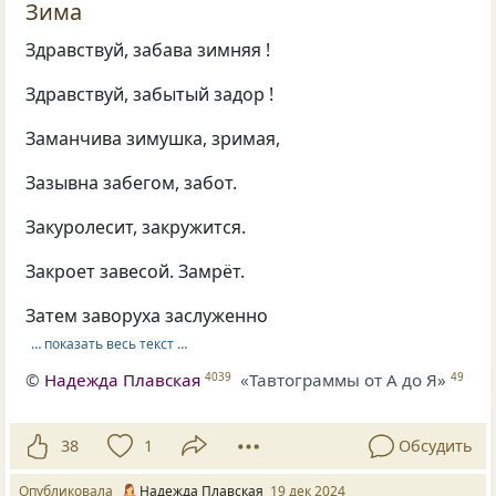
Зима
Здравствуй, забава зимняя !
Здравствуй, забытый задор !
Заманчива зимушка, зримая,
Зазывна забегом, забот.
Закуролесит, закружится.
Закроет завесой. Замрёт.
Затем заворуха заслуженно
… показать весь текст …
©
Надежда Плавская
«Тавтограммы от А до Я»
4039
49
38
1
Обсудить
Опубликовала
Надежда Плавская
19 дек 2024