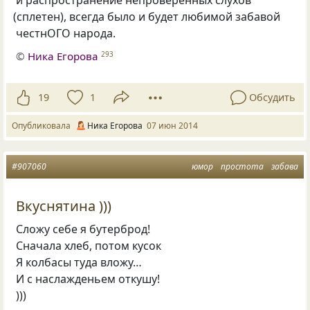
и распространение непроверенных слухов
(
сплетен), всегда было и будет любимой забавой
честнОГО народа.
©
Ника Егорова
293
19
1
Обсудить
Опубликовала
Ника Егорова
07 июн 2014
#907060
юмор
простота
забава
Вкуснятина )))
Сложу себе я бутерброд!
Сначала хлеб, потом кусок
Я колбасы туда вложу…
И с наслажденьем откушу!
)))