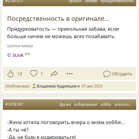
#2185313
прикол
забава
придурковатость
Посредственность в оригинале...
Придурковатость — прикольная забава, если
больше ничем не можешь всех позабавить.
Шутка юмора
©
SUok
809
13
1
Обсудить
Опубликовал
Владимир Кудрявцев-я
07 дек 2025
#1678787
друзья
кодирование
хобби
алкоголизм
-Жена хотела поговорить вчера о моем хобби…
-А ты чё?
-Да, не буду я кодироваться!