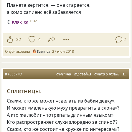
Планета вертится, — она старается,
а хомо сапиенс всё забавляется
©
Кляк_са
1532
32
4
2
Опубликовала
Кляк_са
27 июн 2018
#1666743
сплетни
трагедия
стихи о жизни
забава
Сплетницы.
Скажи, кто же может «сделать из бабки дедку»,
И может «маленькую муху превратить в слона»?
А кто же любит «потрепать длинным языком»,
Кто распространяет слухи злорадно за спиной?
Скажи, кто же состоит «в кружке по интересам»?