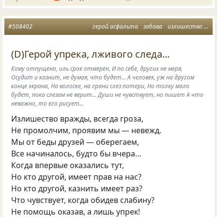
#508402
герой асфальта
забава
излишество
уп
(D)Герой упрека, лживого следа...
Кому отпущено, иль срок отмерен, И по себе, других не меря,
Осудит и казнит, не думая, что будет… А человек, уж на другом
конце экрана, На волоске, на грани слез потери, Но толку мало
будет, пока слезам не верит… Души не чувствует, но пишет А что
неважно, то его рисует...
Излишество вражды, всегда гроза,
Не промолчим, проявим мы — невежд.
Мы от беды друзей — оберегаем,
Все начиналось, будто бы вчера…
Когда впервые оказались тут,
Но кто другой, имеет прав на нас?
Но кто другой, казнить имеет раз?
Что чувствует, когда обидев слабину?
Не помощь оказав, а лишь упрек!