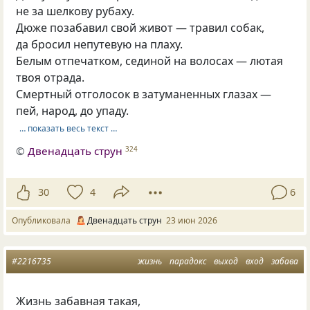
не за шелкову рубаху.
Дюже позабавил свой живот — травил собак,
да бросил непутевую на плаху.
Белым отпечатком, сединой на волосах — лютая
твоя отрада.
Смертный отголосок в затуманенных глазах —
пей, народ, до упаду.
… показать весь текст …
©
Двенадцать струн
324
30
4
6
Опубликовала
Двенадцать струн
23 июн 2026
#2216735
жизнь
парадокс
выход
вход
забава
Жизнь забавная такая,