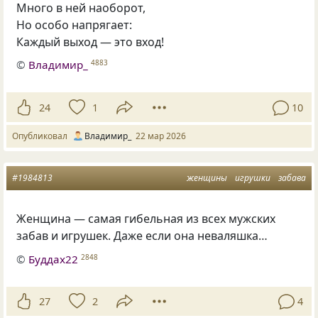
Много в ней наоборот,
Но особо напрягает:
Каждый выход — это вход!
©
Владимир_
4883
24
1
10
Опубликовал
Владимир_
22 мар 2026
#1984813
женщины
игрушки
забава
Женщина — самая гибельная из всех мужских
забав и игрушек. Даже если она неваляшка…
©
Буддах22
2848
27
2
4