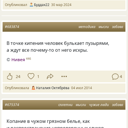
Опубликовал
Буддах22
30 мар 2024
#683874
методика
мысли
забава
В точке кипения человек булькает пузырями,
а ждут все почему-то от него искры.
©
Нивея
446
24
1
4
Опубликовала
Наталия Октябрёва
04 июл 2014
#675374
сплетни
мысли
чужие люди
забава
Копание в чужом грязном белье, как