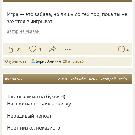
Игра — это забава, но лишь до тех пор, пока ты не
захотел выигрывать.
автор не указан
31
1
2
Опубликовал
Борис Аникин
29 апр 2020
#1509283
юмор
надежда
ночь
настрой
забава
Тавтограмма на букву Н)
Наспех настрочив новеллу
Нерадивый непоэт
Ноет низко, неказисто: