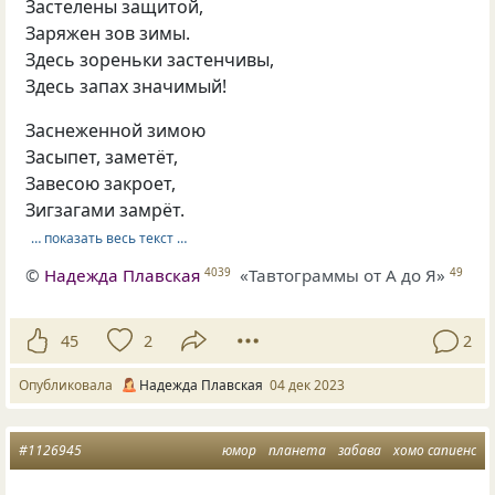
Застелены защитой,
Заряжен зов зимы.
Здесь зореньки застенчивы,
Здесь запах значимый!
Заснеженной зимою
Засыпет, заметёт,
Завесою закроет,
Зигзагами замрёт.
… показать весь текст …
©
Надежда Плавская
«Тавтограммы от А до Я»
4039
49
45
2
2
Опубликовала
Надежда Плавская
04 дек 2023
#1126945
юмор
планета
забава
хомо сапиенс