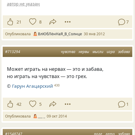
автор не указан
21
8
7
Опубликовала
ВлЮбЛёнНаЯ_В_Солнце
30 янв 2012
#713294
чувства
нервы
мысли
игра
забава
Может играть на нервах — это и забава,
но играть на чувствах — это грех.
©
Гарун Агацарский
430
42
5
1
Опубликовала
___ _
09 окт 2014
#1548747
поле
лето
забава