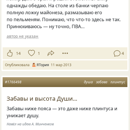
однажды обедаю. На столе из банки черпаю
полную ложку майонеза, размазываю его
по пельменям. Понимаю, что что-то здесь не так.
Принюхиваюсь — ну точно, ПВА…
автор не указан
14
1
4
Опубликовала
ЯТория
11 мар 2013
#1766498
душа
забава
плинтус
Забавы и высота Души...
Забавы ниже пояса — это даже ниже плинтуса и
унижает душу.
Навёл на идею А. Минченков