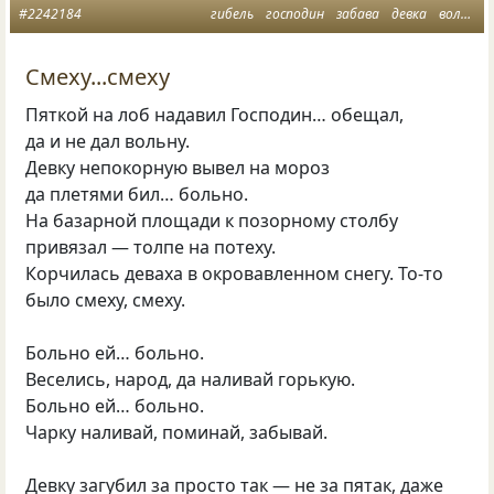
#2242184
гибель
господин
забава
девка
вольная
Смеху...смеху
Пяткой на лоб надавил Господин… обещал,
да и не дал вольну.
Девку непокорную вывел на мороз
да плетями бил… больно.
На базарной площади к позорному столбу
привязал — толпе на потеху.
Корчилась деваха в окровавленном снегу. То-то
было смеху, смеху.
Больно ей… больно.
Веселись, народ, да наливай горькую.
Больно ей… больно.
Чарку наливай, поминай, забывай.
Девку загубил за просто так — не за пятак, даже