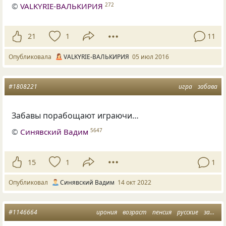
©
VALKYRIE-ВАЛЬКИРИЯ
272
21
1
11
Опубликовала
VALKYRIE-ВАЛЬКИРИЯ
05 июл 2016
#1808221
игра
забава
Забавы порабощают играючи…
©
Синявский Вадим
5647
15
1
1
Опубликовал
Синявский Вадим
14 окт 2022
#1146664
ирония
возраст
пенсия
русские
забава