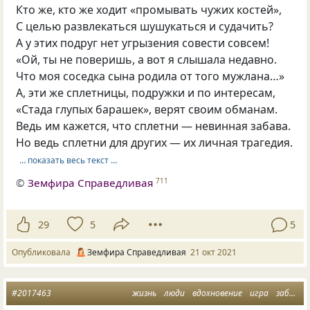
Кто же, кто же ходит «промывать чужих костей»,
С целью развлекаться шушукаться и судачить?
А у этих подруг нет угрызения совести совсем!
«Ой, ты не поверишь, а вот я слышала недавно.
Что моя соседка сына родила от того мужлана…»
А, эти же сплетницы, подружки и по интересам,
«Стада глупых барашек», верят своим обманам.
Ведь им кажется, что сплетни — невинная забава.
Но ведь сплетни для других — их личная трагедия.
… показать весь текст …
©
Земфира Справедливая
711
29
5
5
Опубликовала
Земфира Справедливая
21 окт 2021
#2017463
жизнь
люди
вдохновение
игра
забава