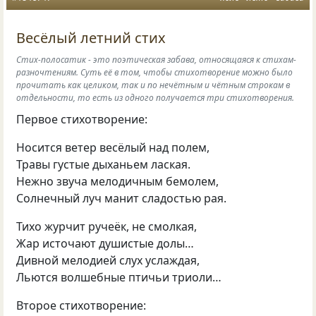
Весёлый летний стих
Стих-полосатик - это поэтическая забава, относящаяся к стихам-
разночтениям. Суть её в том, чтобы стихотворение можно было
прочитать как целиком, так и по нечётным и чётным строкам в
отдельности, то есть из одного получается три стихотворения.
Первое стихотворение:
Носится ветер весёлый над полем,
Травы густые дыханьем лаская.
Нежно звуча мелодичным бемолем,
Солнечный луч манит сладостью рая.
Тихо журчит ручеёк, не смолкая,
Жар источают душистые долы…
Дивной мелодией слух услаждая,
Льются волшебные птичьи триоли…
Второе стихотворение: