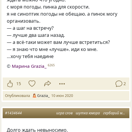
с моря погоды. пинка для скорости.
я не синоптик погоды не обещаю. а пинок могу
организовать.
— а шаг на встречу?
— лучше два шага назад.
— а всё-таки может вам лучше встретиться?
— я знаю что мне «лучше». иди ко мне.
…хочу тебя наедине
©
Марина Grazia_
6265
15
2
Опубликовала
Grazia_
10 июн 2020
#1434644
игра слов
шутка юмора
гербарий мыслей
Долго ждать невыносимо.