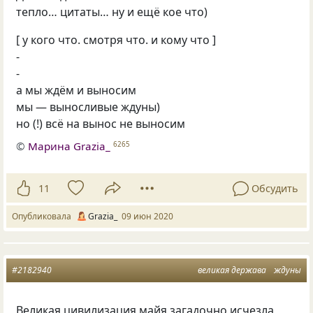
тепло… цитаты… ну и ещё кое что)
[ у кого что. смотря что. и кому что ]
-
-
а мы ждём и выносим
мы — выносливые ждуны)
но (!) всё на вынос не выносим
©
Марина Grazia_
6265
11
Обсудить
Опубликовала
Grazia_
09 июн 2020
#2182940
великая держава
ждуны
Великая цивилизация майя загадочно исчезла