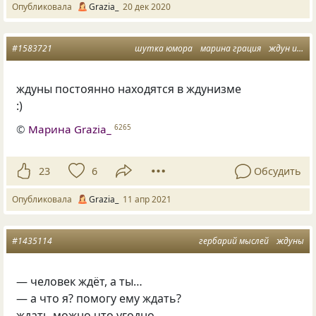
Опубликовала
Grazia_
20 дек 2020
#1583721
шутка юмора
марина грация
ждун и ждунья
ждуны постоянно находятся в ждунизме
:)
©
Марина Grazia_
6265
23
6
Обсудить
Опубликовала
Grazia_
11 апр 2021
#1435114
гербарий мыслей
ждуны
— человек ждёт, а ты…
— а что я? помогу ему ждать?
ждать можно что угодно.