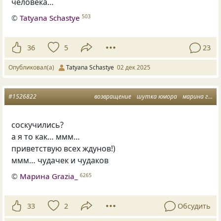
человека…
©
Tatyana Schastye
503
36
5
23
Опубликовал(а)
Tatyana Schastye
02 дек 2025
#1526822
возвращение
шутка юмора
марина грация
соскучились?
а я то как… ммм…
приветствую всех ждунов!)
ммм… чудачек и чудаков
©
Марина Grazia_
6265
33
2
Обсудить