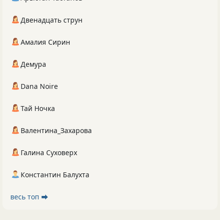
Двенадцать струн
Амалия Сирин
Демура
Dana Noire
Тай Ночка
Валентина_Захарова
Галина Суховерх
Константин Балухта
весь топ ⮕