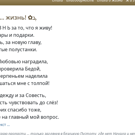
стихи
благодарность
стихи о жизни
ж и з
✔ Спасибо... жизнь! ✿ܓ
 Н Ь за то, что я живу!
ары и подарки.
ь, за новую главу,
тые полустанки.
 Любовью наградила,
проверила Бедой,
 терпеньем наделила
шаться мне с толпой!
дежду и за Совесть,
сть чувствовать до слёз!
оих спасибо тоже,
 на главный мой вопрос.
екст …
краю пропасти ... только заглянув в безликую Пустоту, где нет Начала и н