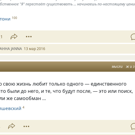
собственное "Я" перестаёт существовать ... начинаешь по-настоящему цен
тони
100
21
АННА JANNA
13 мар 2016
мысли
ж и з
сю свою жизнь любит только одного — единственного
что были до него
,
и те
,
что будут после, — это или поиск
,
ли же самообман …
ишевский
4
2