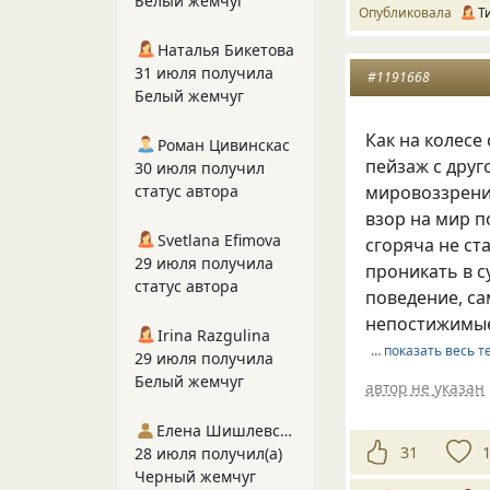
Белый жемчуг
Опубликовала
Т
Наталья Бикетова
31 июля получила
#1191668
Белый жемчуг
Как на колесе
Роман Цивинскас
пейзаж с друг
30 июля получил
мировоззрени
статус автора
взор на мир п
Svetlana Efimova
сгоряча не ст
29 июля получила
проникать в с
статус автора
поведение, с
непостижимые
Irina Razgulina
… показать весь т
29 июля получила
Белый жемчуг
автор не указан
Елена Шишлевская
31
28 июля получил(а)
Черный жемчуг