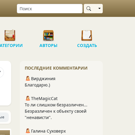
Выбрать область
АТЕГОРИИ
АВТОРЫ
СОЗДАТЬ
ПОСЛЕДНИЕ КОММЕНТАРИИ
Вирджиния
Благодарю.)
TheMagicCat
То ли слишком безразличен...
Безразличен к объекту своей
ые
"ненависти".
Галина Суховерх