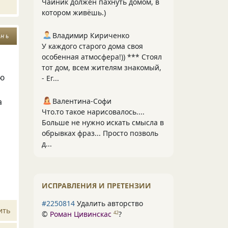
Чайник должен пахнуть домом, в
котором живёшь.)
Владимир Кириченко
 н ь
У каждого старого дома своя
особенная атмосфера!)) *** Стоял
тот дом, всем жителям знакомый,
ью
- Ег...
а
Валентина-Софи
Что.то такое нарисовалось....
Больше не нужно искать смысла в
обрывках фраз... Просто позволь
д...
ИСПРАВЛЕНИЯ И ПРЕТЕНЗИИ
#2250814
Удалить авторство
ить
©
Роман Цивинскас
?
42