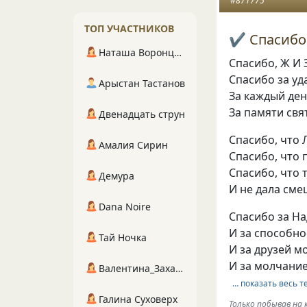
#871775
ТОП УЧАСТНИКОВ
Наташа Воронцова
Спасибо, Ж И З
Спасибо за уд
Арыстан Тастанов
За каждый ден
За памяти свя
Двенадцать струн
Спасибо, что
Амалия Сирин
Спасибо, что 
Спасибо, что
Демура
И не дала сме
Dana Noire
Спасибо за На
И за способно
Тай Ночка
И за друзей м
И за молчание
Валентина_Захарова
… показать весь т
Галина Суховерх
Только побывав на 