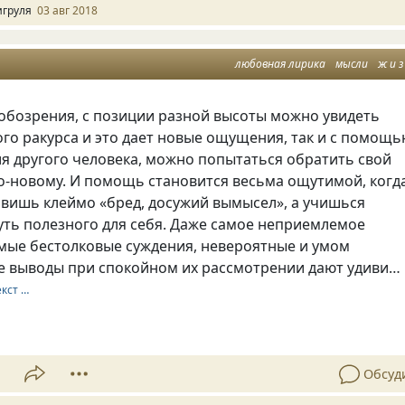
игруля
03 авг 2018
любовная лирика
мысли
ж и з
 обозрения, с позиции разной высоты можно увидеть
ого ракурса и это дает новые ощущения, так и с помощ
я другого человека, можно попытаться обратить свой
о-новому. И помощь становится весьма ощутимой, когд
авишь клеймо «бред, досужий вымысел», а учишься
уть полезного для себя. Даже самое неприемлемое
амые бестолковые суждения, невероятные и умом
 выводы при спокойном их рассмотрении дают удиви…
екст …
1
Обсуд