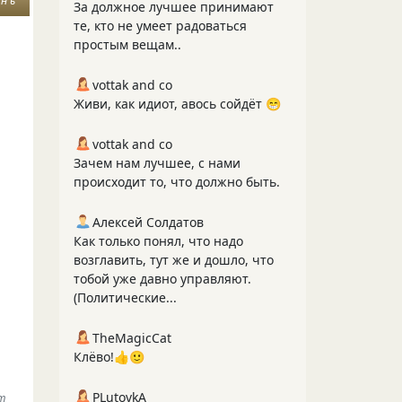
 н ь
За должное лучшее принимают
те, кто не умеет радоваться
простым вещам..
vottak and co
Живи, как идиот, авось сойдёт 😁
vottak and co
Зачем нам лучшее, с нами
происходит то, что должно быть.
Алексей Солдатов
Как только понял, что надо
возглавить, тут же и дошло, что
тобой уже давно управляют.
(Политические...
TheMagicCat
Клёво!👍🙂
PLutоvkА
ет