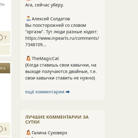
ить
Ага, сейчас уберу.
Алексей Солдатов
Вы поосторожней со словом
"оргазм". Тут люди разные ходют:
7
https://www.inpearls.ru/comments/
7348109...
TheMagicCat
(Когда ставишь свои кавычки, на
 н ь
выходе получаются двойные, т.е.
свои кавычки ставить не нужно)
ещё комментарии ⮕
ЛУЧШИЕ КОММЕНТАРИИ ЗА
СУТКИ
3
Галина Суховерх