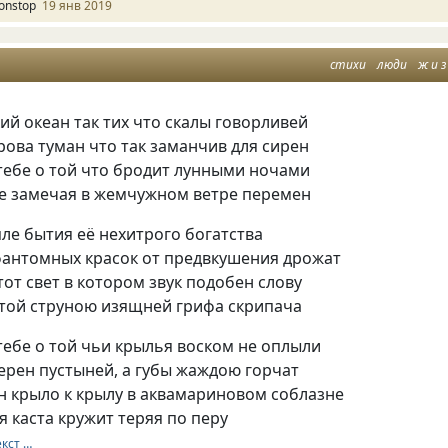
onstop
19 янв 2019
стихи
люди
ж и з
хий океан так тих что скалы говорливей
трова туман что так заманчив для сирен
 тебе о той что бродит лунными ночами
не замечая в жемчужном ветре перемен
пле бытия её нехитрого богатства
фантомных красок от предвкушения дрожат
тот свет в котором звук подобен слову
утой струною изящней грифа скрипача
 тебе о той чьи крылья воском не оплыли
ерен пустыней, а губы жаждою горчат
н крыло к крылу в аквамариновом соблазне
 каста кружит теряя по перу
екст …