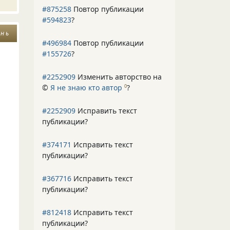
#875258
Повтор публикации
#594823
?
 н ь
#496984
Повтор публикации
#155726
?
#2252909
Изменить авторство на
©
Я не знаю кто автор
?
0
#2252909
Исправить текст
публикации?
#374171
Исправить текст
публикации?
#367716
Исправить текст
публикации?
#812418
Исправить текст
публикации?