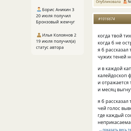
Опубликовала
N
Борис Аникин 3
20 июля получил
#1016674
Бронзовый жемчуг
Илья Колоянов 2
когда твой ти
19 июля получил(а)
когда б не ос
статус автора
я б рассказал
чужих теней 
и в каждой ка
калейдоскоп 
и отражается 
и месяц выгн
я б рассказал
чей голос выв
где каждый со
неприкасаемая
… показать весь т