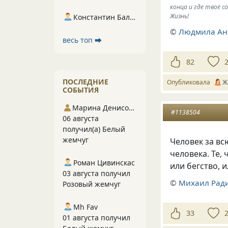
конца и где твоё 
Жизнь!
Константин Балухта
©
Людмила Ан
весь топ ⮕
82
ПОСЛЕДНИЕ
Опубликовала
Ж
СОБЫТИЯ
Марина Денисова 5
#1138504
06 августа
получил(а) Белый
жемчуг
Человек за в
человека. Те
,
Роман Цивинскас
или бегство
,
и
03 августа получил
©
Михаил Рад
Розовый жемчуг
Mh Fav
33
01 августа получил