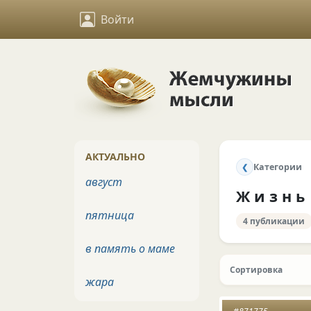
Войти
АКТУАЛЬНО
Категории
❮
август
Ж и з н ь
пятница
4 публикации
в память о маме
Сортировка
жара