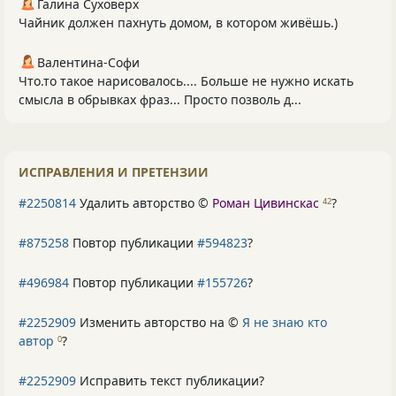
Галина Суховерх
Чайник должен пахнуть домом, в котором живёшь.)
Валентина-Софи
Что.то такое нарисовалось.... Больше не нужно искать
смысла в обрывках фраз... Просто позволь д...
ИСПРАВЛЕНИЯ И ПРЕТЕНЗИИ
#2250814
Удалить авторство ©
Роман Цивинскас
?
42
#875258
Повтор публикации
#594823
?
#496984
Повтор публикации
#155726
?
#2252909
Изменить авторство на ©
Я не знаю кто
автор
?
0
#2252909
Исправить текст публикации?