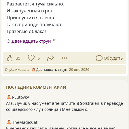
Разрастется туча сильно.
И закрученная в рог,
Приопустится слегка.
Так в природе получают
Грязевые облака!
©
Двенадцать струн
319
35
5
Обсудить
Опубликовала
Двенадцать струн
20 янв 2026
ПОСЛЕДНИЕ КОММЕНТАРИИ
PLutоvkА
Ага, Лучик у нас умеет впечатлить )) Solstralen в переводе
со шведского - луч солнца ) Мне самой о...
TheMagicCat
В деревнях тех лет и измены, когда все и всё на виду?