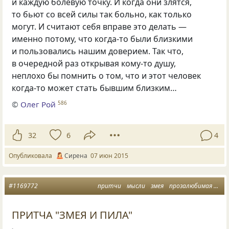
и каждую болевую точку. И когда они злятся,
то бьют со всей силы так больно, как только
могут. И считают себя вправе это делать —
именно потому, что когда-то были близкими
и пользовались нашим доверием. Так что,
в очередной раз открывая кому-то душу,
неплохо бы помнить о том, что и этот человек
когда-то может стать бывшим близким…
©
Олег Рой
586
32
6
4
Опубликовала
Сирена
07 июн 2015
#1169772
притчи
мысли
змея
прозалюбимая
гне
ПРИТЧА "ЗМЕЯ И ПИЛА"