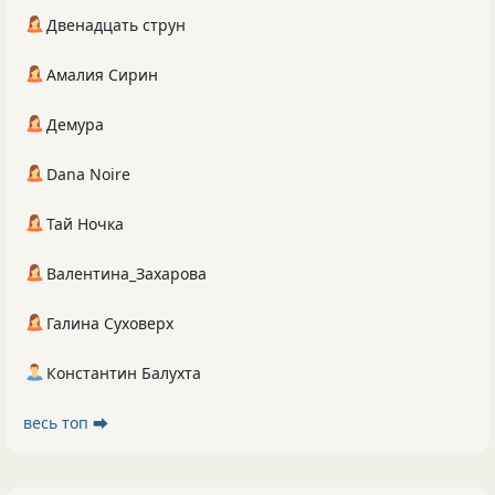
Двенадцать струн
Амалия Сирин
Демура
Dana Noire
Тай Ночка
Валентина_Захарова
Галина Суховерх
Константин Балухта
весь топ ⮕