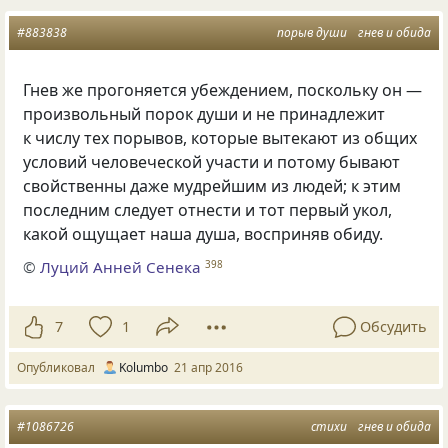
#883838
порыв души
гнев и обида
Гнев же прогоняется убеждением, поскольку он —
произвольный порок души и не принадлежит
к числу тех порывов, которые вытекают из общих
условий человеческой участи и потому бывают
свойственны даже мудрейшим из людей; к этим
последним следует отнести и тот первый укол,
какой ощущает наша душа, восприняв обиду.
©
Луций Анней Сенека
398
7
1
Обсудить
Опубликовал
Kolumbo
21 апр 2016
#1086726
стихи
гнев и обида