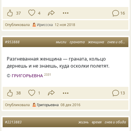
37
4
16
Опубликовала
Ириссска
12 ноя 2018
#953888
мысли
граната
женщина
гнев и обида
Разгневанная женщина — граната, кольцо
дернешь и не знаешь, куда осколки полетят.
©
ГРИГОРЬЕВНА
2331
38
1
13
Опубликовала
Григорьевна
08 дек 2016
#2213883
жизнь
время
гнев и обида