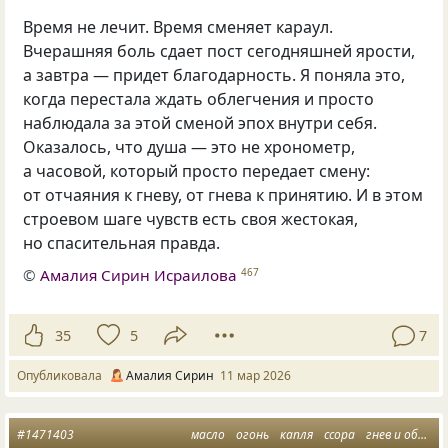
Время не лечит. Время сменяет караул.
Вчерашняя боль сдает пост сегодняшней ярости,
а завтра — придет благодарность. Я поняла это,
когда перестала ждать облегчения и просто
наблюдала за этой сменой эпох внутри себя.
Оказалось, что душа — это не хронометр,
а часовой, который просто передает смену:
от отчаяния к гневу, от гнева к принятию. И в этом
строевом шаге чувств есть своя жестокая,
но спасительная правда.
©
Амалия Сирин Исраилова
467
35
5
7
Опубликовала
Амалия Сирин
11 мар 2026
#1471403
масло
огонь
капля
ссора
гнев и обида