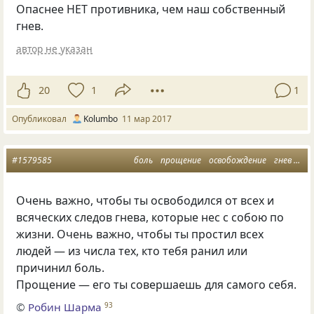
Опаснее НЕТ противника, чем наш собственный
гнев.
автор не указан
20
1
1
Опубликовал
Kolumbo
11 мар 2017
#1579585
боль
прощение
освобождение
гнев и обида
Очень важно, чтобы ты освободился от всех и
всяческих следов гнева, которые нес с собою по
жизни. Очень важно, чтобы ты простил всех
людей — из числа тех, кто тебя ранил или
причинил боль.
Прощение — его ты совершаешь для самого себя.
©
Робин Шарма
93