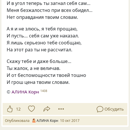
И в угол теперь ты загнал себя сам…
Меня безжалостно при всех обидел…
Нет оправдания твоим словам.
А я и не злюсь, я тебя прощаю,
И пусть… себя сам уже наказал.
Я лишь серьезно тебе сообщаю,
На этот раз ты не рассчитал.
Скажу тебе и даже больше…
Ты жалок, а не величав.
И от беспомощности твоей тошно
И грош цена твоим словам.
©
АЛИНА Корн
1408
12
Обсудить
Опубликовала
АЛИНА Корн
10 окт 2017