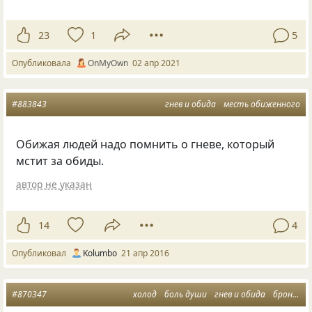
23
1
5
Опубликовала
OnMyOwn
02 апр 2021
#883843
гнев и обида
месть обиженного
Обижая людей надо помнить о гневе, который
мстит за обиды.
автор не указан
14
4
Опубликовал
Kolumbo
21 апр 2016
#870347
холод
боль души
гнев и обида
броня в душе