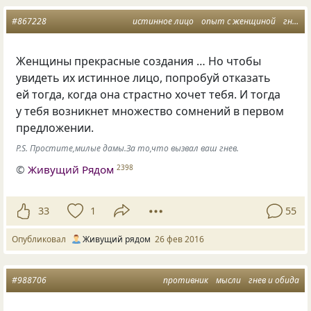
#867228
истинное лицо
опыт с женщиной
гнев и обида
Женщины прекрасные создания … Но чтобы
увидеть их истинное лицо, попробуй отказать
ей тогда, когда она страстно хочет тебя. И тогда
у тебя возникнет множество сомнений в первом
предложении.
P.S. Простите,милые дамы.За то,что вызвал ваш гнев.
©
Живущий Рядом
2398
33
1
55
Опубликовал
Живущий рядом
26 фев 2016
#988706
противник
мысли
гнев и обида