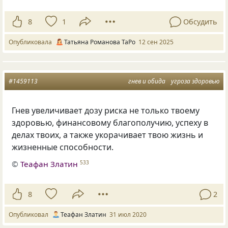
8
1
Обсудить
Опубликовала
Татьяна Романова ТаРо
12 сен 2025
#1459113
гнев и обида
угроза здоровью
Гнев увеличивает дозу риска не только твоему
здоровью, финансовому благополучию, успеху в
делах твоих, а также укорачивает твою жизнь и
жизненные способности.
©
Теафан Златин
533
8
2
Опубликовал
Теафан Златин
31 июл 2020