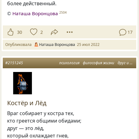
более действенный.
©
Наташа Воронцова
2504
30
2
17
Опубликовала
Наташа Воронцова
25 июл 2022
#2151245
психология
философия жизни
друг и враг
Костёр и Лёд
Враг собирает у костра тех,
кто греется общими обидами;
друг — это лёд,
который охлаждает гнев,