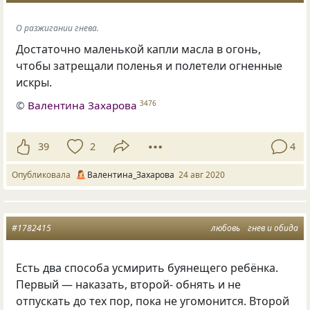
О разжигании гнева.
Достаточно маленькой капли масла в огонь,
чтобы затрещали поленья и полетели огненные
искры.
©
Валентина Захарова
3476
39
2
4
Опубликовала
Валентина_Захарова
24 авг 2020
#1782415
любовь
гнев и обида
Есть два способа усмирить буянещего ребёнка.
Первый — наказать, второй- обнять и не
отпускать до тех пор, пока не угомонится. Второй