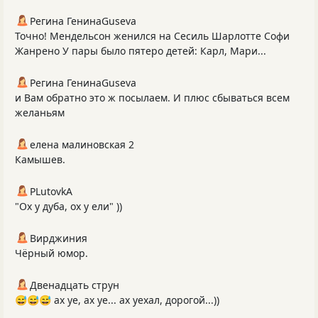
Регина ГенинаGuseva
Точно! Мендельсон женился на Сесиль Шарлотте Софи
Жанрено У пары было пятеро детей: Карл, Мари...
Регина ГенинаGuseva
и Вам обратно это ж посылаем. И плюс сбываться всем
желаньям
елена малиновская 2
Камышев.
PLutоvkА
"Ох у дуба, ох у ели" ))
Вирджиния
Чёрный юмор.
Двенадцать струн
😅😅😅 ах уе, ах уе... ах уехал, дорогой...))