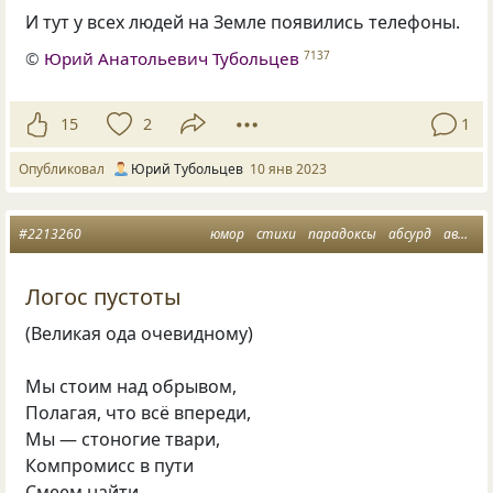
И тут у всех людей на Земле появились телефоны.
©
Юрий Анатольевич Тубольцев
7137
15
2
1
Опубликовал
Юрий Тубольцев
10 янв 2023
#2213260
юмор
стихи
парадоксы
абсурд
авангард
Логос пустоты
(Великая ода очевидному)
Мы стоим над обрывом,
Полагая, что всё впереди,
Мы — стоногие твари,
Компромисс в пути
Смеем найти,