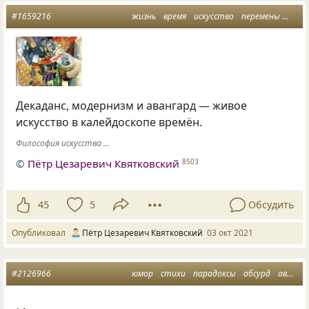
#1659216
жизнь
время
искусство
перемены
аван
Декаданс, модернизм и авангард — живое
искусство в калейдоскопе времён.
Философия искусства ...
©
Пётр Цезаревич Квятковский
8503
45
5
Обсудить
Опубликовал
Пётр Цезаревич Квятковский
03 окт 2021
#2126966
юмор
стихи
парадоксы
абсурд
авангард