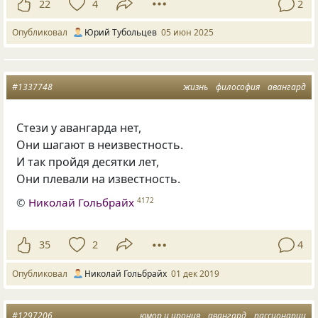
22
4
2
Опубликовал
Юрий Тубольцев
05 июн 2025
#1337748
жизнь
философия
авангард
Стези у авангарда нет,
Они шагают в неизвестность.
И так пройдя десятки лет,
Они плевали на известность.
©
Николай Гольбрайх
4172
35
2
4
Опубликовал
Николай Гольбрайх
01 дек 2019
#1297206
юмор и ирония
авангард
пассионарии