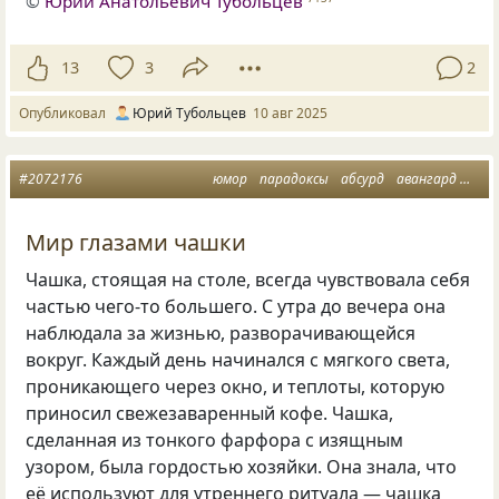
©
Юрий Анатольевич Тубольцев
13
3
2
Опубликовал
Юрий Тубольцев
10 авг 2025
#2072176
юмор
парадоксы
абсурд
авангард
мин
Мир глазами чашки
Чашка, стоящая на столе, всегда чувствовала себя
частью чего-то большего. С утра до вечера она
наблюдала за жизнью, разворачивающейся
вокруг. Каждый день начинался с мягкого света,
проникающего через окно, и теплоты, которую
приносил свежезаваренный кофе. Чашка,
сделанная из тонкого фарфора с изящным
узором, была гордостью хозяйки. Она знала, что
её используют для утреннего ритуала — чашка