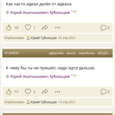
Как часто идеал далёк от идеала.
©
Юрий Анатольевич Тубольцев
7137
18
1
2
Опубликовал
Юрий Тубольцев
25 апр 2021
#1584850
афоризмы
мысли
парадоксы
абсурд
ав
К чему бы ты ни пришёл, надо идти дальше.
©
Юрий Анатольевич Тубольцев
7137
15
2
2
Опубликовал
Юрий Тубольцев
14 апр 2021