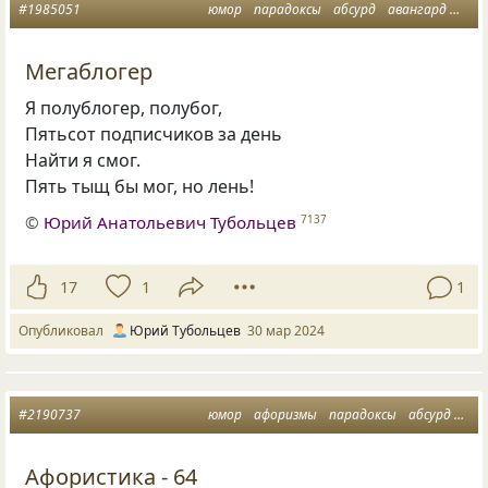
#1985051
юмор
парадоксы
абсурд
авангард
мин
Мегаблогер
Я полублогер, полубог,
Пятьсот подписчиков за день
Найти я смог.
Пять тыщ бы мог, но лень!
©
Юрий Анатольевич Тубольцев
7137
17
1
1
Опубликовал
Юрий Тубольцев
30 мар 2024
#2190737
юмор
афоризмы
парадоксы
абсурд
ава
Афористика - 64