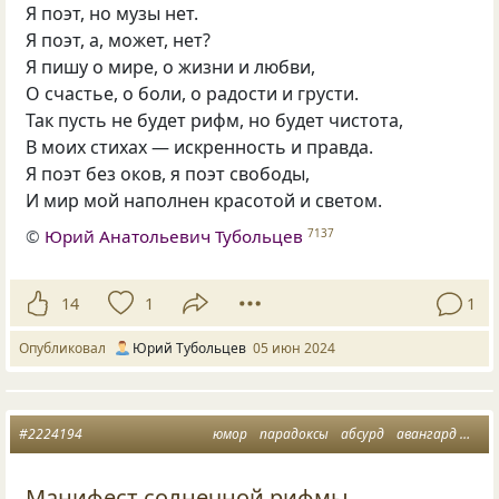
Я поэт, но музы нет.
Я поэт, а, может, нет?
Я пишу о мире, о жизни и любви,
О счастье, о боли, о радости и грусти.
Так пусть не будет рифм, но будет чистота,
В моих стихах — искренность и правда.
Я поэт без оков, я поэт свободы,
И мир мой наполнен красотой и светом.
©
Юрий Анатольевич Тубольцев
7137
14
1
1
Опубликовал
Юрий Тубольцев
05 июн 2024
#2224194
юмор
парадоксы
абсурд
авангард
мин
Манифест солнечной рифмы