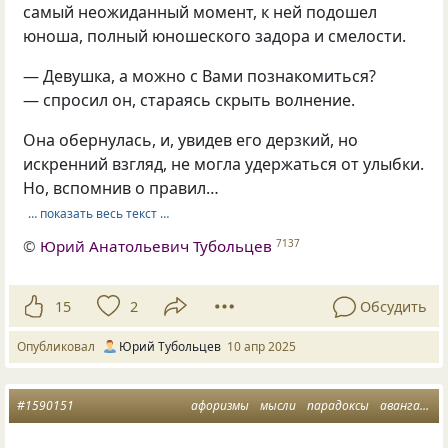
самый неожиданный момент, к ней подошел
юноша, полный юношеского задора и смелости.
— Девушка, а можно с Вами познакомиться?
— спросил он, стараясь скрыть волнение.
Она обернулась, и, увидев его дерзкий, но
искренний взгляд, не могла удержаться от улыбки.
Но, вспомнив о правил…
… показать весь текст …
©
Юрий Анатольевич Тубольцев
7137
15
2
Обсудить
Опубликовал
Юрий Тубольцев
10 апр 2025
#1590151
афоризмы
мысли
парадоксы
авангард