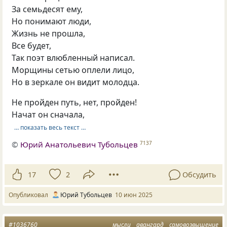
За семьдесят ему,
Но понимают люди,
Жизнь не прошла,
Все будет,
Так поэт влюбленный написал.
Морщины сетью оплели лицо,
Но в зеркале он видит молодца.
Не пройден путь, нет, пройден!
Начат он сначала,
… показать весь текст …
©
Юрий Анатольевич Тубольцев
7137
17
2
Обсудить
Опубликовал
Юрий Тубольцев
10 июн 2025
#1036760
мысли
авангард
самовозвышение