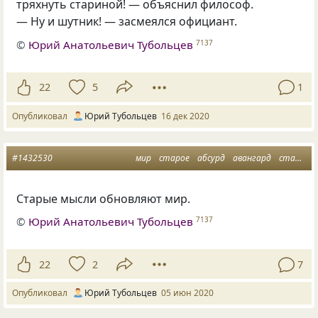
тряхнуть стариной! — объяснил философ.
— Ну и шутник! — засмеялся официант.
©
Юрий Анатольевич Тубольцев
7137
22
5
1
Опубликовал
Юрий Тубольцев
16 дек 2020
#1432530
мир
старое
абсурд
авангард
старые мысли
Старые мысли обновляют мир.
©
Юрий Анатольевич Тубольцев
7137
22
2
7
Опубликовал
Юрий Тубольцев
05 июн 2020