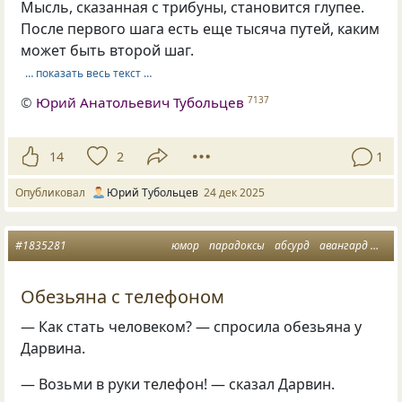
Мысль, сказанная с трибуны, становится глупее.
После первого шага есть еще тысяча путей, каким
может быть второй шаг.
… показать весь текст …
©
Юрий Анатольевич Тубольцев
7137
14
2
1
Опубликовал
Юрий Тубольцев
24 дек 2025
#1835281
юмор
парадоксы
абсурд
авангард
мин
Обезьяна с телефоном
— Как стать человеком? — спросила обезьяна у
Дарвина.
— Возьми в руки телефон! — сказал Дарвин.