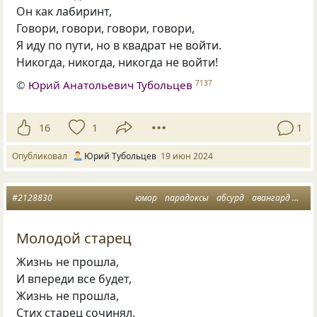
Он как лабиринт,
Говори, говори, говори, говори,
Я иду по пути, но в квадрат не войти.
Никогда, никогда, никогда не войти!
©
Юрий Анатольевич Тубольцев
7137
16
1
1
Опубликовал
Юрий Тубольцев
19 июн 2024
#2128830
юмор
парадоксы
абсурд
авангард
мин
Молодой старец
Жизнь не прошла,
И впереди все будет,
Жизнь не прошла,
Стих старец сочинял.