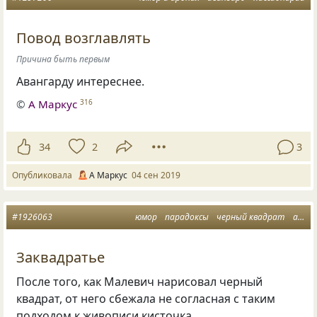
Повод возглавлять
Причина быть первым
Авангарду интереснее.
©
А Маркус
316
34
2
3
Опубликовала
А Маркус
04 сен 2019
#1926063
юмор
парадоксы
черный квадрат
абсурд
Заквадратье
После того, как Малевич нарисовал черный
квадрат, от него сбежала не согласная с таким
подходом к живописи кисточка.