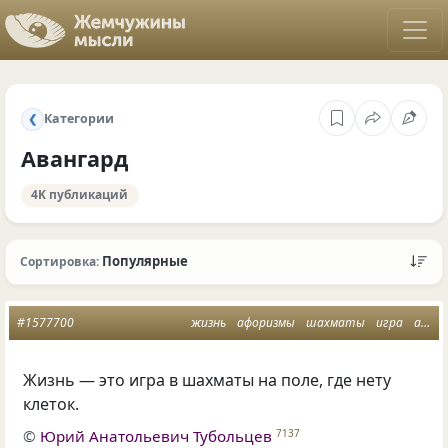
Категории
❮
Авангард
4K публикаций
Популярные
Сортировка:
#1577700
жизнь
афоризмы
шахматы
игра
авангард
Жизнь — это игра в шахматы на поле, где нету
клеток.
©
Юрий Анатольевич Тубольцев
7137