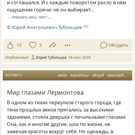
и соглашался. И с каждым поворотом росло в нём
ощущение горечи: не он выбирает…
… показать весь текст …
©
Юрий Анатольевич Тубольцев
292
15
3
Обсудить
Опубликовал
Юрий Тубольцев
08 июн 2026
#2108915
юмор
парадоксы
абсурд
авангард
мин
Мир глазами Лермонтова
В одном из тихих переулков старого города, где
тени прошлых веков прятались за высокими
зданиями, стояла девушка с печальными глазами.
Она, как и многие другие, шла по жизни, не
замечая красоты вокруг себя. Но однажды, в