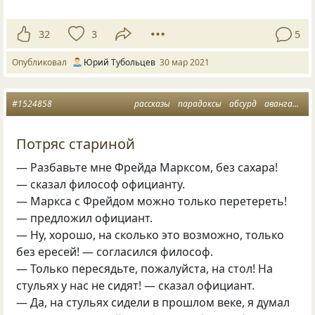
32
3
5
Опубликовал
Юрий Тубольцев
30 мар 2021
#1524858
рассказы
парадоксы
абсурд
авангард
п
Потряс стариной
— Разбавьте мне Фрейда Марксом, без сахара!
— сказал философ официанту.
— Маркса с Фрейдом можно только перетереть!
— предложил официант.
— Ну, хорошо, на сколько это возможно, только
без ересей! — согласился философ.
— Только пересядьте, пожалуйста, на стол! На
стульях у нас не сидят! — сказал официант.
— Да, на стульях сидели в прошлом веке, я думал