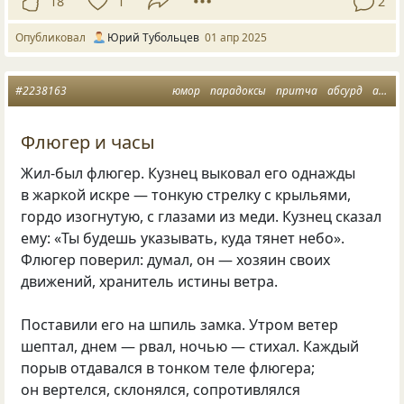
18
1
2
Опубликовал
Юрий Тубольцев
01 апр 2025
#2238163
юмор
парадоксы
притча
абсурд
авангард
Флюгер и часы
Жил-был флюгер. Кузнец выковал его однажды
в жаркой искре — тонкую стрелку с крыльями,
гордо изогнутую, с глазами из меди. Кузнец сказал
ему: «Ты будешь указывать, куда тянет небо».
Флюгер поверил: думал, он — хозяин своих
движений, хранитель истины ветра.
Поставили его на шпиль замка. Утром ветер
шептал, днем — рвал, ночью — стихал. Каждый
порыв отдавался в тонком теле флюгера;
он вертелся, склонялся, сопротивлялся