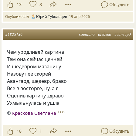
13
3
Обсудить
Опубликовал
Юрий Тубольцев
19 апр 2026
#1825180
картина
шедевр
авангард
Чем уродливей картина
Тем она сейчас ценней
И шедевром мазанину
Назовут ее скорей
Авангард, шедевр, браво
Все в восторге, ну, а я
Оценив картину здраво
Ухмыльнулась и ушла
©
Краскова Светлана
1335
18
1
Обсудить