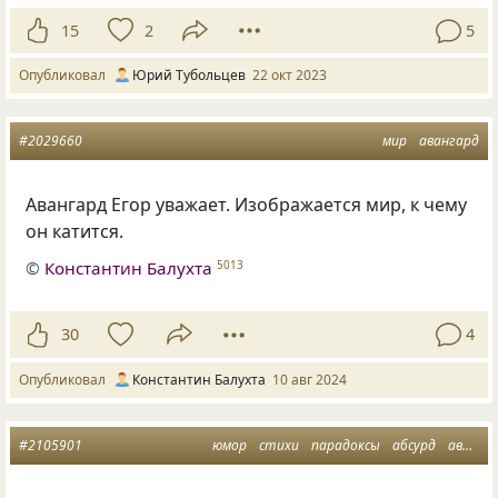
15
2
5
Опубликовал
Юрий Тубольцев
22 окт 2023
#2029660
мир
авангард
Авангард Егор уважает. Изображается мир, к чему
он катится.
©
Константин Балухта
5013
30
4
Опубликовал
Константин Балухта
10 авг 2024
#2105901
юмор
стихи
парадоксы
абсурд
авангард