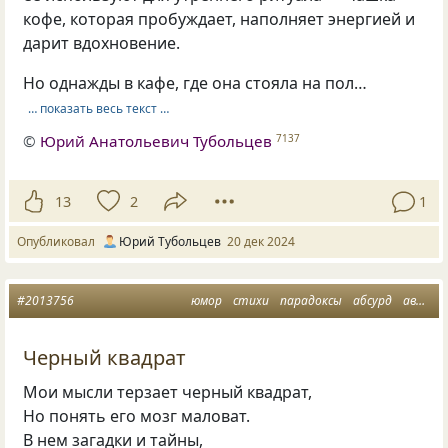
кофе, которая пробуждает, наполняет энергией и
дарит вдохновение.
Но однажды в кафе, где она стояла на пол…
… показать весь текст …
©
Юрий Анатольевич Тубольцев
7137
13
2
1
Опубликовал
Юрий Тубольцев
20 дек 2024
#2013756
юмор
стихи
парадоксы
абсурд
авангард
Черный квадрат
Мои мысли терзает черный квадрат,
Но понять его мозг маловат.
В нем загадки и тайны,