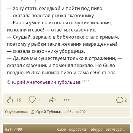
— Хочу стать селедкой и пойти под пиво!
— сказала золотая рыбка сказочнику.
— Раз ты умеешь исполнять чужие желания,
исполни и свое! — ответил сказочник.
— Слушай, зеркало в библиотеке стало кривым,
поэтому у рыбки такие желания извращенные!
— сказала сказочнику уборщица.
— Да, все мы существуем только в отражении, —
сказал сказочник и поменял зеркало. Но было
поздно. Рыбка выпила пиво и сама себя съела.
©
Юрий Анатольевич Тубольцев
7137
15
1
2
Опубликовал
Юрий Тубольцев
06 апр 2021
#2147490
юмор
парадоксы
абсурд
авангард
мин