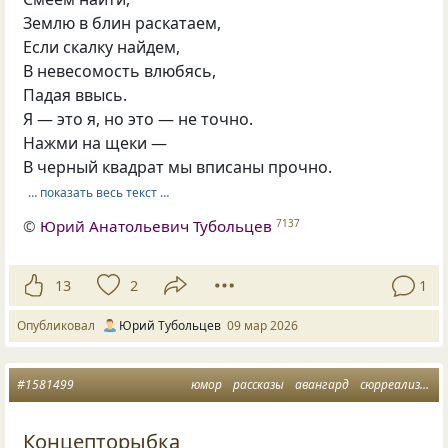
Землю в блин раскатаем,
Если скалку найдем,
В невесомость влюбясь,
Падая ввысь.
Я — это я, но это — не точно.
Нажми на щеки —
В черный квадрат мы вписаны прочно.
… показать весь текст …
©
Юрий Анатольевич Тубольцев
7137
13
2
1
Опубликовал
Юрий Тубольцев
09 мар 2026
#1581499
юмор
рассказы
авангард
сюрреализм
п
Концепторыбка