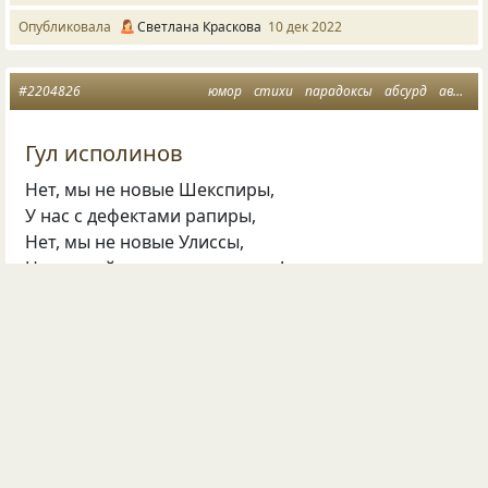
Опубликовала
Светлана Краскова
10 дек 2022
#2204826
юмор
стихи
парадоксы
абсурд
авангард
Гул исполинов
Нет, мы не новые Шекспиры,
У нас с дефектами рапиры,
Нет, мы не новые Улиссы,
Не слушай наши мысли, тише!
Мы — тени в брошенном порту,
Где совесть держит вахту ту,
Что выше славы и бессмертия.
В немой и душной круговерти.
Мы — не гранит, а тонкий лед,
По коим истина идет.