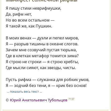
Я пишу стихи неврифмушки,
Да, рифм нет,
Но во всем остальном —
Я такой же, как Пушкин.
В моих венах — дуэли и пепел миров,
Я — разрыв тишины в океане слогов.
Зачем мне созвучий пустая тюрьма,
Где в клетках метафор томится зима?
Я строю не строки — я строю хребты,
Где мысли сияют, как звезды, чисты.
Пусть рифма — служанка для робких умов,
Я — зодчий без тени, я — крик без основ!
… показать весь текст …
©
Юрий Анатольевич Тубольцев
7137