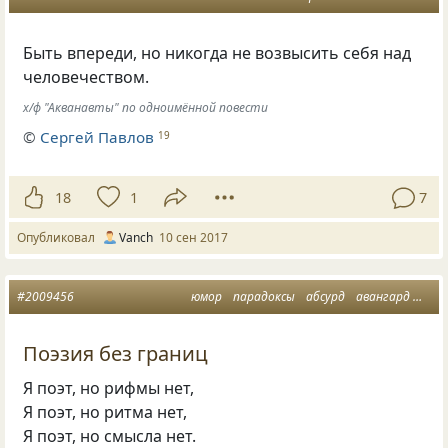
Быть впереди, но никогда не возвысить себя над
человечеством.
х/ф "Акванавты" по одноимённой повести
©
Сергей Павлов
19
18
1
7
Опубликовал
Vanch
10 сен 2017
#2009456
юмор
парадоксы
абсурд
авангард
мин
Поэзия без границ
Я поэт, но рифмы нет,
Я поэт, но ритма нет,
Я поэт, но смысла нет.