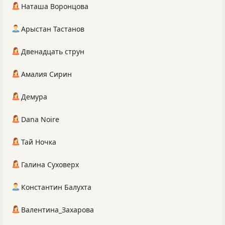
Наташа Воронцова
Арыстан Тастанов
Двенадцать струн
Амалия Сирин
Демура
Dana Noire
Тай Ночка
Галина Суховерх
Константин Балухта
Валентина_Захарова