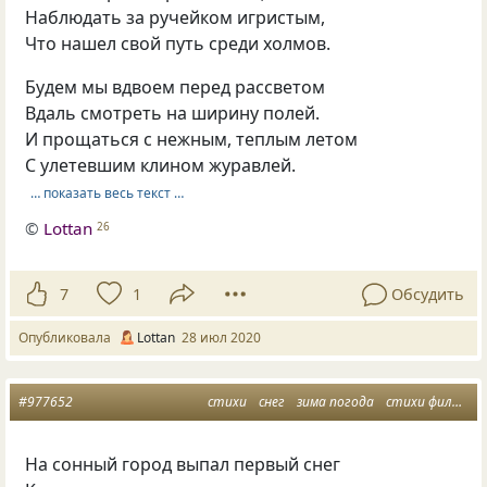
Наблюдать за ручейком игристым,
Что нашел свой путь среди холмов.
Будем мы вдвоем перед рассветом
Вдаль смотреть на ширину полей.
И прощаться с нежным, теплым летом
С улетевшим клином журавлей.
… показать весь текст …
©
Lottan
26
7
1
Обсудить
Опубликовала
Lottan
28 июл 2020
#977652
стихи
снег
зима погода
стихи философские
На сонный город выпал первый снег