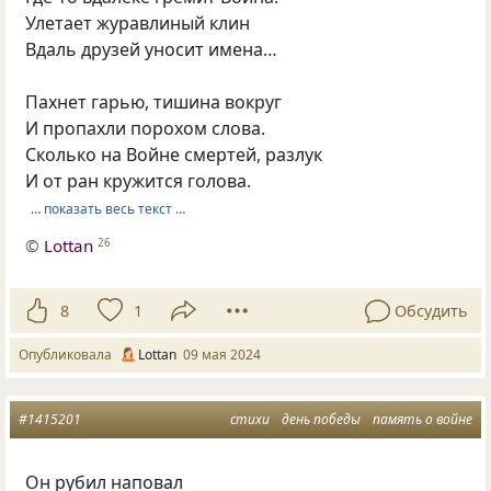
Улетает журавлиный клин
Вдаль друзей уносит имена…
Пахнет гарью, тишина вокруг
И пропахли порохом слова.
Сколько на Войне смертей, разлук
И от ран кружится голова.
… показать весь текст …
©
Lottan
26
8
1
Обсудить
Опубликовала
Lottan
09 мая 2024
#1415201
стихи
день победы
память о войне
Он рубил наповал