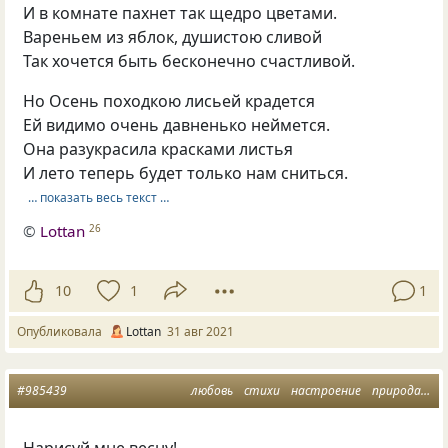
И в комнате пахнет так щедро цветами.
Вареньем из яблок, душистою сливой
Так хочется быть бесконечно счастливой.
Но Осень походкою лисьей крадется
Ей видимо очень давненько неймется.
Она разукрасила красками листья
И лето теперь будет только нам сниться.
… показать весь текст …
©
Lottan
26
10
1
1
Опубликовала
Lottan
31 авг 2021
#985439
любовь
стихи
настроение
природа
ве
Нарисуй мне весну!