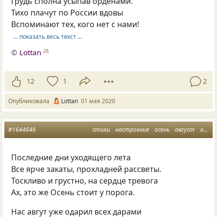
Грудь сполна усыпав орденами.
Тихо плачут по России вдовы
Вспоминают тех, кого нет с нами!
… показать весь текст …
©
Lottan
26
12
1
2
Опубликовала
Lottan
01 мая 2020
#1644646
стихи
настроение
осень
август
лето прощай
Последние дни уходящего лета
Все ярче закаты, прохладней рассветы.
Тоскливо и грустно, на сердце тревога
Ах, это же Осень стоит у порога.
Нас авгут уже одарил всех дарами