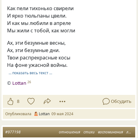
Как пели тихонько свирели
И ярко тюльпаны цвели.
И как мы любили в апреле
Мы жили с тобой, как могли
Ах, эти безумные весны,
Ах, эти безумные дни.
Твои распрекрасные косы
На фоне ужасной войны.
… показать весь текст …
©
Lottan
26
8
Обсудить
Опубликовала
Lottan
09 мая 2024
#977198
отношения
стихи
воспоминания
любовная лирика