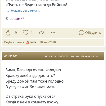
«Пусть не будет никогда Войны»!
… показать весь текст …
©
Lottan
26
19
1
Обсудить
Опубликовала
Lottan
30 апр 2020
#1595145
память
победа
война
день победы
бло
Зима, Блокада очень холодно
Краюху хлеба где достать?
Бреду домой там тоже голодно
В углу лежит больная мать.
От страха руки опускаются
Когда к ней в комнату вхожу.