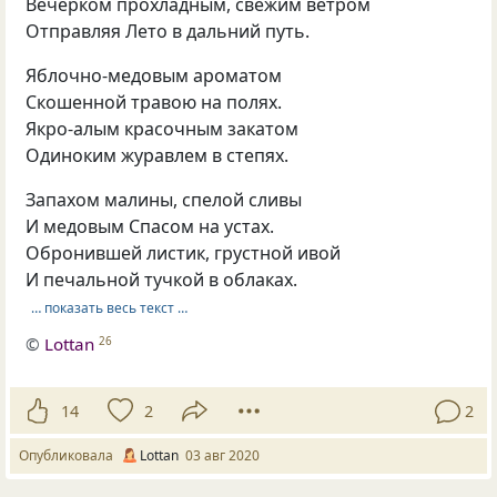
Вечерком прохладным, свежим ветром
Отправляя Лето в дальний путь.
Яблочно-медовым ароматом
Скошенной травою на полях.
Якро-алым красочным закатом
Одиноким журавлем в степях.
Запахом малины, спелой сливы
И медовым Спасом на устах.
Обронившей листик, грустной ивой
И печальной тучкой в облаках.
… показать весь текст …
©
Lottan
26
14
2
2
Опубликовала
Lottan
03 авг 2020