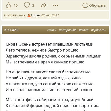
10
3
Обсудить
Опубликовала
Lottan
02 мар 2017
#1644650
стихи
настроение
школа
первое сентября
Снова Осень встречает опавшими листьями
Лето теплое, нежное быстро прошло.
Здравствуй школа родная, с серьезными лицами
Мы встречаем ее время книжек пришло.
Но еще пахнет август своею беспечностью
Не забыты друзья, летний отдых, кино.
А в окошко подуло сентябрьскою свежестью
И о школе напомнил лист влетевший в окно.
Мы в портфель собираем тетради, учебники
К школьной форме родной подогнав воротник.