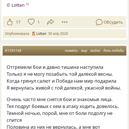
©
Lottan
26
17
1
Обсудить
Опубликовала
Lottan
30 апр 2020
#1595148
память
мир
война
день победы
Отгремели бои и давно тишина наступила
Только я не могу позабыть той далекой весны.
Когда грянул салют и Победа нам мир подарила
Я вернулась живой с той далекой, ужасной войны.
Очень часто мне снятся бои и знакомые лица.
Тех подруг боевых с кем в атаку ходить довелось.
Темной ночью, порой, мне от боли подолгу не
спится
Половина из них не вернулась, а мне вот