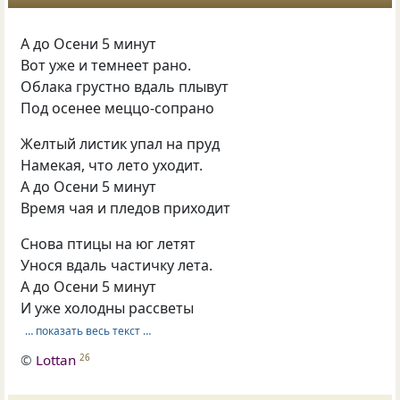
А до Осени 5 минут
Вот уже и темнеет рано.
Облака грустно вдаль плывут
Под осенее меццо-сопрано
Желтый листик упал на пруд
Намекая, что лето уходит.
А до Осени 5 минут
Время чая и пледов приходит
Снова птицы на юг летят
Унося вдаль частичку лета.
А до Осени 5 минут
И уже холодны рассветы
… показать весь текст …
©
Lottan
26