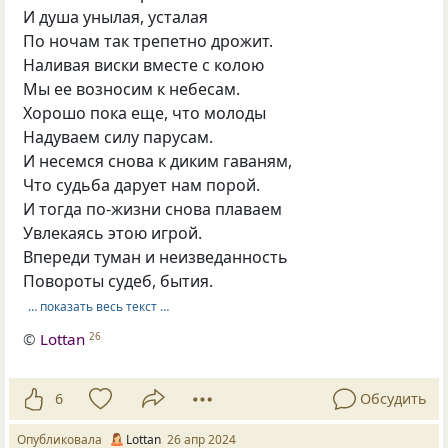
И душа унылая, усталая
По ночам так трепетно дрожит.
Наливая виски вместе с колою
Мы ее возносим к небесам.
Хорошо пока еще, что молоды
Надуваем силу парусам.
И несемся снова к диким гаваням,
Что судьба дарует нам порой.
И тогда по-жизни снова плаваем
Увлекаясь этою игрой.
Впереди туман и неизведанность
Повороты судеб, бытия.
… показать весь текст …
©
Lottan
26
6
Обсудить
Опубликовала
Lottan
26 апр 2024