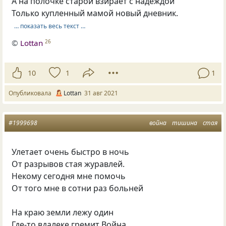
А на полочке старой взирает с надеждой
Только купленный мамой новый дневник.
… показать весь текст …
©
Lottan
26
10
1
1
Опубликовала
Lottan
31 авг 2021
#1999698
война
тишина
стая
Улетает очень быстро в ночь
От разрывов стая журавлей.
Некому сегодня мне помочь
От того мне в сотни раз больней
На краю земли лежу один
Где-то вдалеке гремит Война.