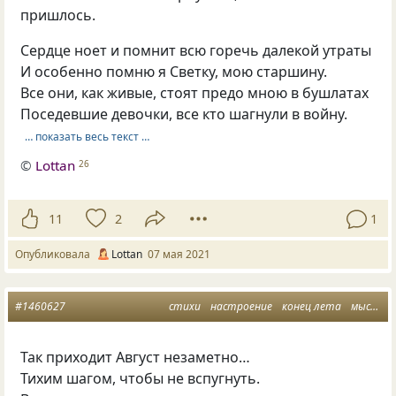
пришлось.
Сердце ноет и помнит всю горечь далекой утраты
И особенно помню я Светку, мою старшину.
Все они, как живые, стоят предо мною в бушлатах
Поседевшие девочки, все кто шагнули в войну.
… показать весь текст …
©
Lottan
26
11
2
1
Опубликовала
Lottan
07 мая 2021
#1460627
стихи
настроение
конец лета
мысли
Так приходит Август незаметно…
Тихим шагом, чтобы не вспугнуть.