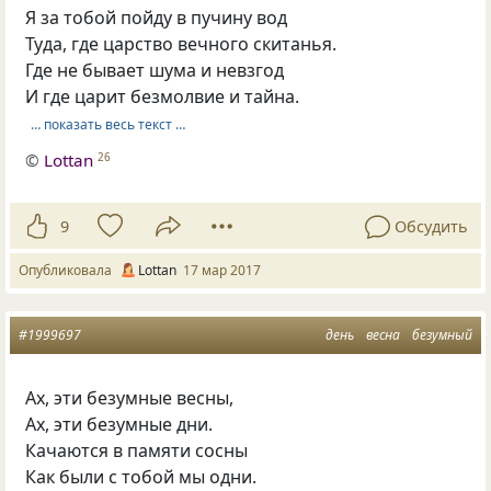
Я за тобой пойду в пучину вод
Туда, где царство вечного скитанья.
Где не бывает шума и невзгод
И где царит безмолвие и тайна.
… показать весь текст …
©
Lottan
26
9
Обсудить
Опубликовала
Lottan
17 мар 2017
#1999697
день
весна
безумный
Ах, эти безумные весны,
Ах, эти безумные дни.
Качаются в памяти сосны
Как были с тобой мы одни.