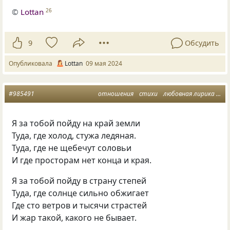
©
Lottan
26
9
Обсудить
Опубликовала
Lottan
09 мая 2024
#985491
отношения
стихи
любовная лирика
вер
Я за тобой пойду на край земли
Туда, где холод, стужа ледяная.
Туда, где не щебечут соловьи
И где просторам нет конца и края.
Я за тобой пойду в страну степей
Туда, где солнце сильно обжигает
Где сто ветров и тысячи страстей
И жар такой, какого не бывает.