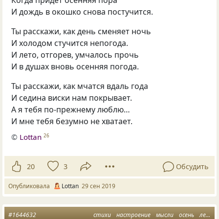
И дождь в окошко снова постучится.
Ты расскажи, как день сменяет ночь
И холодом стучится непогода.
И лето, отгорев, умчалось прочь
И в душах вновь осенняя погода.
Ты расскажи, как мчатся вдаль года
И седина виски нам покрывает.
А я тебя по-прежнему люблю…
И мне тебя безумно не хватает.
©
Lottan
26
20
3
Обсудить
Опубликовала
Lottan
29 сен 2019
#1644632
стихи
настроение
мысли
осень
лето прощай