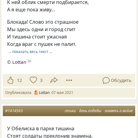
К ней облик смерти подбирается,
А я еще пока живу…
Блокада! Слово это страшное
Мы здесь одни и город спит
И тишина стоит ужасная
Когда враг с пушек не палит.
… показать весь текст …
©
Lottan
26
12
3
Обсудить
Опубликовала
Lottan
07 мая 2021
#1414563
стихи
день победы
память о войне
У Обелиска в парке тишина
Стоят солдаты преклонив знамена.