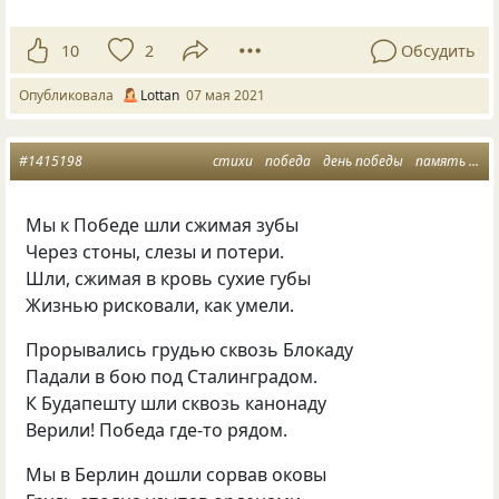
10
2
Обсудить
Опубликовала
Lottan
07 мая 2021
#1415198
стихи
победа
день победы
память о войне
Мы к Победе шли сжимая зубы
Через стоны, слезы и потери.
Шли, сжимая в кровь сухие губы
Жизнью рисковали, как умели.
Прорывались грудью сквозь Блокаду
Падали в бою под Сталинградом.
К Будапешту шли сквозь канонаду
Верили! Победа где-то рядом.
Мы в Берлин дошли сорвав оковы