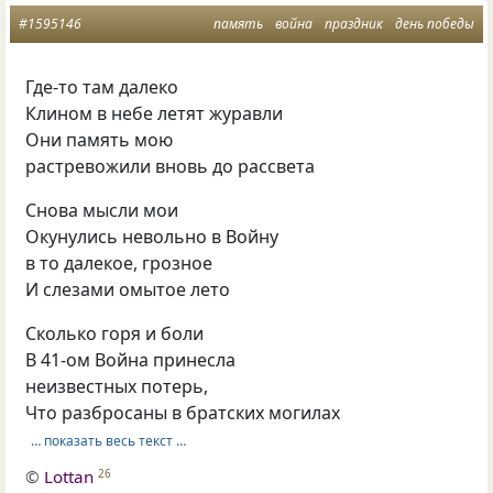
#1595146
память
война
праздник
день победы
Где-то там далеко
Клином в небе летят журавли
Они память мою
растревожили вновь до рассвета
Снова мысли мои
Окунулись невольно в Войну
в то далекое, грозное
И слезами омытое лето
Сколько горя и боли
В 41-ом Война принесла
неизвестных потерь,
Что разбросаны в братских могилах
… показать весь текст …
©
Lottan
26