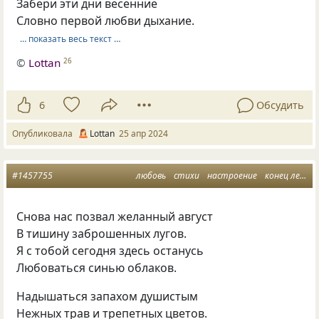
Забери эти дни весенние
Словно первой любви дыхание.
… показать весь текст …
©
Lottan
26
6
Обсудить
Опубликовала
Lottan
25 апр 2024
#1457755
любовь
стихи
настроение
конец лета
Снова нас позвал желанный август
В тишину заброшенных лугов.
Я с тобой сегодня здесь останусь
Любоваться синью облаков.
Надышаться запахом душистым
Нежных трав и трепетных цветов.