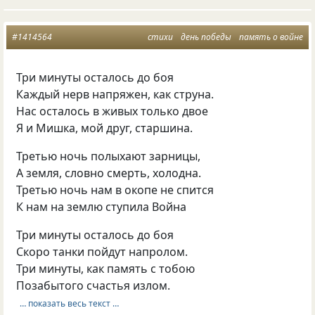
#1414564
стихи
день победы
память о войне
Три минуты осталось до боя
Каждый нерв напряжен, как струна.
Нас осталось в живых только двое
Я и Мишка, мой друг, старшина.
Третью ночь полыхают зарницы,
А земля, словно смерть, холодна.
Третью ночь нам в окопе не спится
К нам на землю ступила Война
Три минуты осталось до боя
Скоро танки пойдут напролом.
Три минуты, как память с тобою
Позабытого счастья излом.
… показать весь текст …