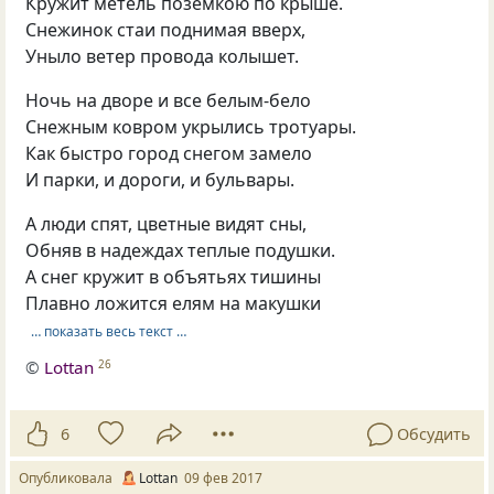
Кружит метель поземкою по крыше.
Снежинок стаи поднимая вверх,
Уныло ветер провода колышет.
Ночь на дворе и все белым-бело
Снежным ковром укрылись тротуары.
Как быстро город снегом замело
И парки, и дороги, и бульвары.
А люди спят, цветные видят сны,
Обняв в надеждах теплые подушки.
А снег кружит в объятьях тишины
Плавно ложится елям на макушки
… показать весь текст …
©
Lottan
26
6
Обсудить
Опубликовала
Lottan
09 фев 2017