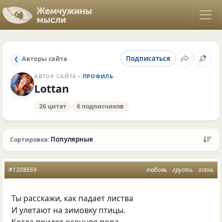
Подписаться
Авторы сайта
❮
АВТОР САЙТА •
ПРОФИЛЬ
Lottan
26 цитат
6 подписчиков
Популярные
Сортировка:
#1308669
любовь
грусть
осень
Ты расскажи, как падает листва
И улетают на зимовку птицы.
Когда придет осенняя пора