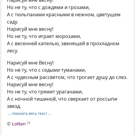
Но не ту, что с дождями и грозами,
А с тюльпанами красными в нежном, цветущем
саду.
Нарисуй мне весну!
Но не ту, что играет морозами,
А с весенней капелью, звенящей в прохладном
лесу.
Нарисуй мне Весну!
Но не ту, что с седыми туманами,
А с чудесным рассветом, что трогает душу до слез.
Нарисуй мне весну!
Но не ту, что гремит ураганами,
А с ночной тишиной, что сверкает от россыпи
звезд.
… показать весь текст …
©
Lottan
26