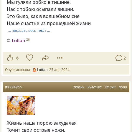
Мы гуляли робко в тишине,
Нас с тобою осыпали вишни.
Это было, как в волшебном сне
Наше счастье из прошедшей жизни
… показать весь текст …
©
Lottan
26
6
2
Опубликовала
Lottan
25 апр 2024
#1994955
жизнь
чувства
стихи
пора
Жизнь наша порою захудалая
Точит свои острые ножи.