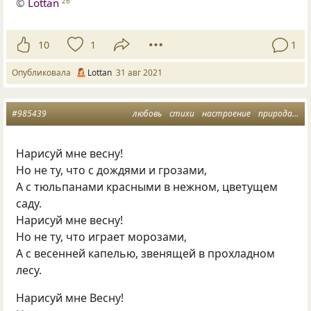
©
Lottan
26
10
1
1
Опубликовала
Lottan
31 авг 2021
#985439
любовь
стихи
настроение
природа
ве
Нарисуй мне весну!
Но не ту, что с дождями и грозами,
А с тюльпанами красными в нежном, цветущем
саду.
Нарисуй мне весну!
Но не ту, что играет морозами,
А с весенней капелью, звенящей в прохладном
лесу.
Нарисуй мне Весну!