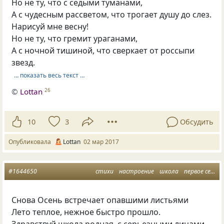
Но не ту, что с седыми туманами,
А с чудесным рассветом, что трогает душу до слез.
Нарисуй мне весну!
Но не ту, что гремит ураганами,
А с ночной тишиной, что сверкает от россыпи
звезд.
… показать весь текст …
©
Lottan
26
10
3
Обсудить
Опубликовала
Lottan
02 мар 2017
#1644650
стихи
настроение
школа
первое сентября
Снова Осень встречает опавшими листьями
Лето теплое, нежное быстро прошло.
Здравствуй школа родная, с серьезными лицами