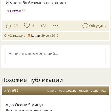
И мне тебя безумно не хватает.
©
Lottan
26
20
3
Обсудить
Опубликовала
Lottan
29 сен 2019
Похожие публикации
#1644632
стихи
настроение
мысли
осень
лето прощай
А до Осени 5 минут
Вот уже и темнеет рано.