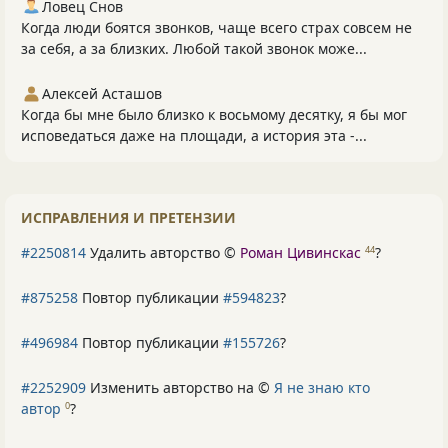
Ловец Снов
Когда люди боятся звонков, чаще всего страх совсем не
за себя, а за близких. Любой такой звонок може...
Алексей Асташов
Когда бы мне было близко к восьмому десятку, я бы мог
исповедаться даже на площади, а история эта -...
ИСПРАВЛЕНИЯ И ПРЕТЕНЗИИ
#2250814
Удалить авторство ©
Роман Цивинскас
?
44
#875258
Повтор публикации
#594823
?
#496984
Повтор публикации
#155726
?
#2252909
Изменить авторство на ©
Я не знаю кто
автор
?
0