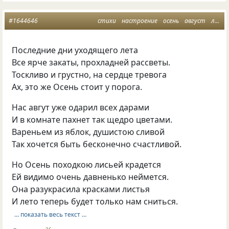
#1644646
стихи
настроение
осень
август
лето прощай
Последние дни уходящего лета
Все ярче закаты, прохладней рассветы.
Тоскливо и грустно, на сердце тревога
Ах, это же Осень стоит у порога.
Нас авгут уже одарил всех дарами
И в комнате пахнет так щедро цветами.
Вареньем из яблок, душистою сливой
Так хочется быть бесконечно счастливой.
Но Осень походкою лисьей крадется
Ей видимо очень давненько неймется.
Она разукрасила красками листья
И лето теперь будет только нам сниться.
… показать весь текст …