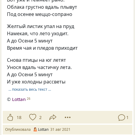
Облака грустно вдаль плывут
Под осенее меццо-сопрано
Желтый листик упал на пруд
Намекая, что лето уходит.
А до Осени 5 минут
Время чая и пледов приходит
Снова птицы на юг летят
Унося вдаль частичку лета.
А до Осени 5 минут
И уже холодны рассветы
… показать весь текст …
©
Lottan
26
18
2
1
Опубликовала
Lottan
31 авг 2021