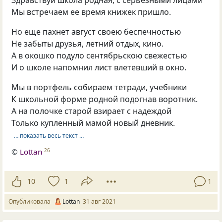
Мы встречаем ее время книжек пришло.
Но еще пахнет август своею беспечностью
Не забыты друзья, летний отдых, кино.
А в окошко подуло сентябрьскою свежестью
И о школе напомнил лист влетевший в окно.
Мы в портфель собираем тетради, учебники
К школьной форме родной подогнав воротник.
А на полочке старой взирает с надеждой
Только купленный мамой новый дневник.
… показать весь текст …
©
Lottan
26
10
1
1
Опубликовала
Lottan
31 авг 2021