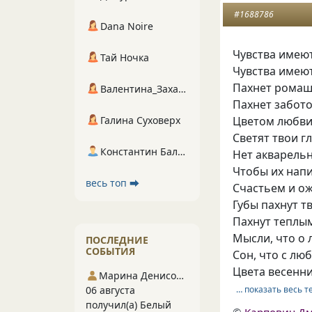
#1688786
Dana Noire
Чувства имеют
Тай Ночка
Чувства имеют
Пахнет ромаш
Валентина_Захарова
Пахнет забото
Галина Суховерх
Цветом любви
Светят твои гл
Константин Балухта
Нет акварель
Чтобы их напи
весь топ ⮕
Счастьем и о
Губы пахнут т
Пахнут теплы
Мысли, что о 
ПОСЛЕДНИЕ
СОБЫТИЯ
Сон, что с лю
Цвета весенни
Марина Денисова 5
… показать весь т
06 августа
получил(а) Белый