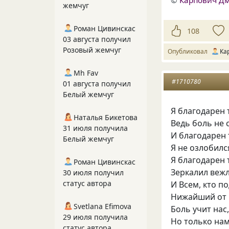
©
Карпович Д
жемчуг
Роман Цивинскас
108
03 августа получил
Розовый жемчуг
Опубликовал
Ка
Mh Fav
#1710780
01 августа получил
Белый жемчуг
Я благодарен 
Наталья Бикетова
Ведь боль не 
31 июля получила
И благодарен 
Белый жемчуг
Я не озлобился
Я благодарен 
Роман Цивинскас
Зеркалил веж
30 июля получил
статус автора
И Всем, кто п
Нижайший от 
Svetlana Efimova
Боль учит нас,
29 июля получила
Но только нам
статус автора