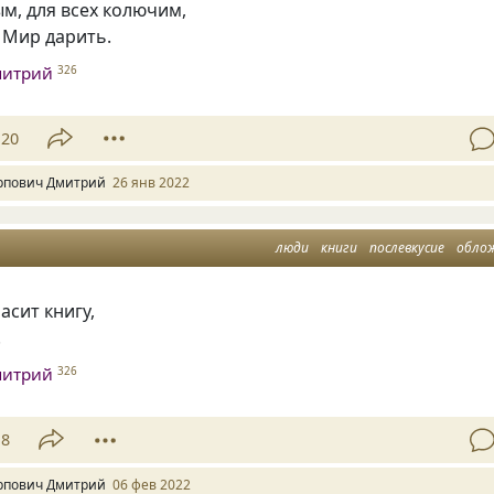
м, для всех колючим,
 Мир дарить.
митрий
326
20
рпович Дмитрий
26 янв 2022
люди
книги
послевкусие
обло
асит книгу,
.
митрий
326
18
рпович Дмитрий
06 фев 2022