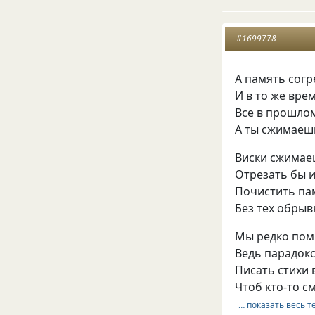
#1699778
А память согр
И в то же врем
Все в прошлом
А ты сжимаешь
Виски сжимае
Отрезать бы 
Почистить пам
Без тех обрыв
Мы редко помн
Ведь парадокс
Писать стихи 
Чтоб кто-то с
… показать весь т