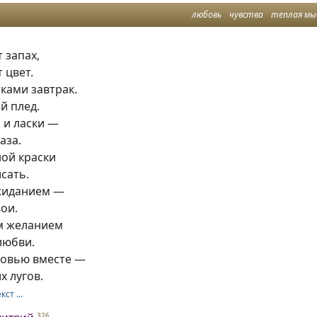
любовь
чувства
теплая мы
 запах,
 цвет.
ками завтрак.
й плед.
 и ласки —
аза.
ной краски
сать.
жиданием —
вои.
м желанием
любви.
бовью вместе —
х лугов.
екст …
326