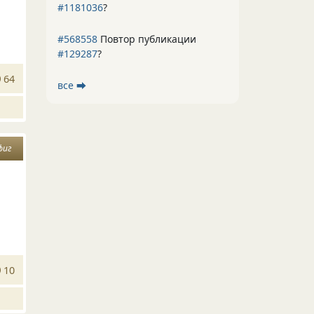
#1181036
?
#568558
Повтор публикации
#129287
?
64
все ⮕
фиг
10