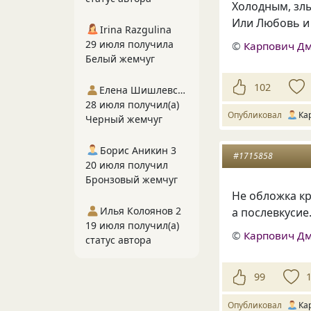
Холодным, злы
Или Любовь и
Irina Razgulina
29 июля получила
©
Карпович Д
Белый жемчуг
102
Елена Шишлевская
28 июля получил(а)
Опубликовал
Ка
Черный жемчуг
Борис Аникин 3
#1715858
20 июля получил
Бронзовый жемчуг
Не обложка кр
Илья Колоянов 2
а послевкусие
19 июля получил(а)
©
Карпович Д
статус автора
99
Опубликовал
Ка