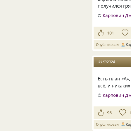
получился гря
©
Карпович Д
101
Опубликовал
Ка
#1692324
Есть план «А»
всё, и никаки
©
Карпович Д
96
Опубликовал
Ка