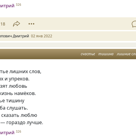
митрий
326
18
рпович Дмитрий
02 янв 2022
счастье
тишина
лишние сл
тье лишних слов,
х и упреков.
азят любовь
жизнь намёков.
тье тишину
ба слушать.
 сказать люблю
 — гораздо лучше.
митрий
326