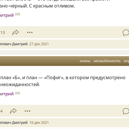
зно-чёрный. С красным отливом.
митрий
326
13
рпович Дмитрий
27 дек 2021
планы
неожиданность
по
, план «Б», и план — «Пофиг», в котором предусмотрено
х неожиданностей.
митрий
326
14
рпович Дмитрий
16 дек 2021