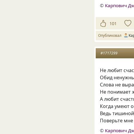
©
Карпович Д
101
Опубликовал
Ка
#1717299
Не любит счас
Обид ненужны
Слова не выр
Не понимает 
А любит счас
Когда умеют о
Ведь тишиной
Поверьте мне
©
Карпович Д