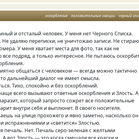
оскорбление
положительные эмоции
черный спи
мный и отсталый человек. У меня нет Черного Списка.
. Не удаляю переписки, не уничтожаю записи. Не стира
мера. У меня хватает места для фото, так как не
все подряд, а только интересное. Не пытаюсь оскорби
корбления.
риятно общаться с человеком — всегда можно тактично
что дальнейший диалог не имеет смысла.
ься. Тихо, спокойно и без оскорблений.
чаще всего вызывают ответные оскорбления и Злость. А
паразит, который запросто сожрет все положительные
арит внутри себя и выплюнет. В своего носителя.
аешь на улице прохожего и явно заметно, насколько он
ми испражнениями и «светится» Злостью.
я печаль. Нет. Печаль серо-зеленая с желтыми
 А вот Злость — это когда смешали все краски и