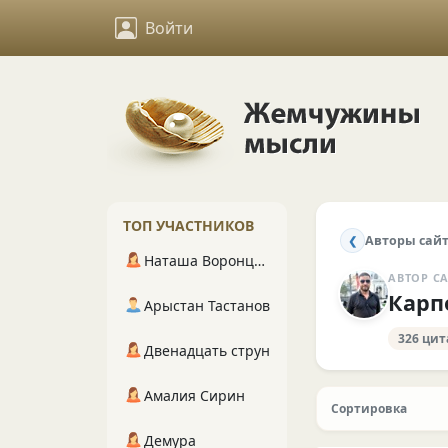
Войти
ТОП УЧАСТНИКОВ
Авторы сай
❮
Наташа Воронцова
АВТОР С
Карп
Арыстан Тастанов
326 цит
Двенадцать струн
Амалия Сирин
Сортировка
Демура