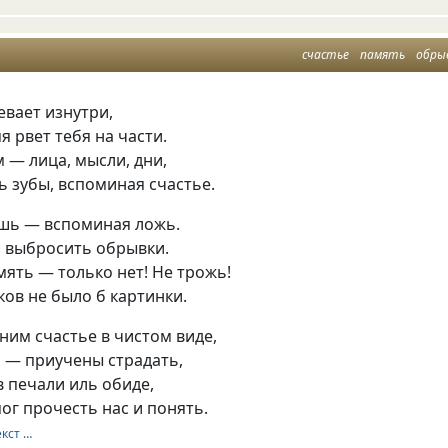
счастье
память
обры
евает изнутри,
я рвет тебя на части.
 — лица, мысли, дни,
 зубы, вспоминая счастье.
шь — вспоминая ложь.
и выбросить обрывки.
ять — только нет! Не трожь!
ков не было б картинки.
им счастье в чистом виде,
 — приучены страдать,
в печали иль обиде,
мог прочесть нас и понять.
екст …