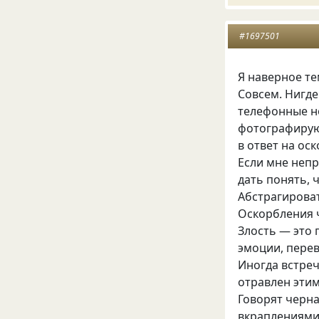
#1697501
Я наверное те
Совсем. Нигде
телефонные но
фотографирую 
в ответ на ос
Если мне неп
дать понять, 
Абстрагироват
Оскорбления 
Злость — это 
эмоции, перев
Иногда встреч
отравлен эти
Говорят черна
вкраплениями.