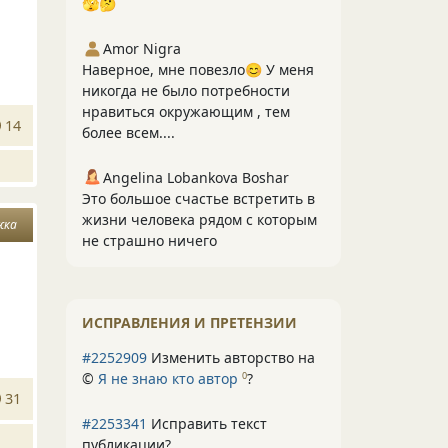
🫣🤔
Amor Nigra
Наверное, мне повезло😊 У меня
никогда не было потребности
нравиться окружающим , тем
14
более всем....
Angelina Lobankova Boshar
Это большое счастье встретить в
жизни человека рядом с которым
жка
не страшно ничего
ИСПРАВЛЕНИЯ И ПРЕТЕНЗИИ
#2252909
Изменить авторство на
©
Я не знаю кто автор
?
0
31
#2253341
Исправить текст
публикации?