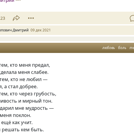
митрий
23
рпович Дмитрий
09 дек 2021
любовь
боль
т
тем, кто меня предал,
сделала меня слабее.
тем, кто не любил —
, а стал добрее.
тем, кто через грубость,
ливость и мирный тон.
одарил мне мудрость —
меня поклон.
 ещё как учит.
 решать кем быть.