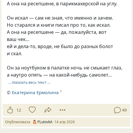
А она на ресепшене, в парикмахерской на углу.
Он искал — сам не зная, что именно и зачем.
Но старался и книги писал про то, как искал.
А она на ресепшене — да, пожалуйста, вот
ваш чек…
ей и дела-то, вроде, не было до разных болот
и скал.
Он за ноутбуком в палатке ночь не смыкает глаз,
а наутро опять — на какой-нибудь самолет…
… показать весь текст …
©
Екатерина Ермолина
7
12
49
Опубликовала
PLutоvkА
14 апр 2026