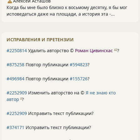
Алексей Асташов
Когда бы мне было близко к восьмому десятку, я бы мог
исповедаться даже на площади, а история эта -...
ИСПРАВЛЕНИЯ И ПРЕТЕНЗИИ
#2250814
Удалить авторство ©
Роман Цивинскас
?
42
#875258
Повтор публикации
#594823
?
#496984
Повтор публикации
#155726
?
#2252909
Изменить авторство на ©
Я не знаю кто
автор
?
0
#2252909
Исправить текст публикации?
#374171
Исправить текст публикации?