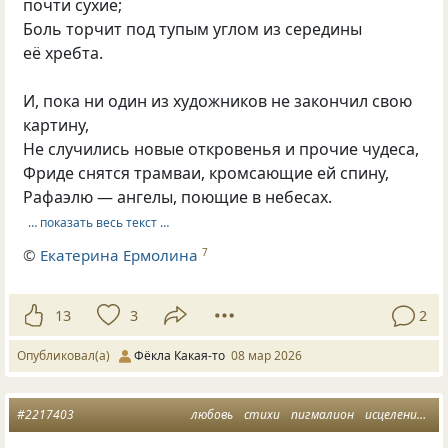
почти сухие;
Боль торчит под тупым углом из середины
её хребта.
И, пока ни один из художников не закончил свою
картину,
Не случились новые откровенья и прочие чудеса,
Фриде снятся трамваи, кромсающие ей спину,
Рафаэлю — ангелы, поющие в небесах.
… показать весь текст …
©
Екатерина Ермолина
7
13
3
2
Опубликовал(а)
Фёкла Какая-то
08 мар 2026
#2217403
любовь
стихи
пигмалион
исцеление души