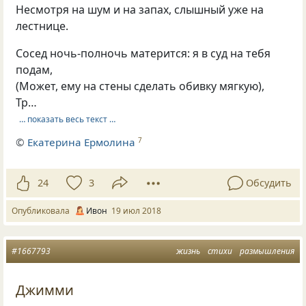
Несмотря на шум и на запах, слышный уже на
лестнице.
Сосед ночь-полночь матерится: я в суд на тебя
подам,
(Может, ему на стены сделать обивку мягкую),
Тр…
… показать весь текст …
©
Екатерина Ермолина
7
24
3
Обсудить
Опубликовала
Ивон
19 июл 2018
#1667793
жизнь
стихи
размышления
Джимми