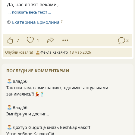
Да, нас ловят веками,…
… показать весь текст …
©
Екатерина Ермолина
7
7
1
2
Опубликовал(а)
Фёкла Какая-то
13 мар 2026
ПОСЛЕДНИЕ КОММЕНТАРИИ
Влад56
Так они там, в эмиграциях, одними танцульками
занимались?!💃🕺
Влад56
Эмпёрнул и достиг...
Дохтур Gugutцэ князь Беshбармакоff
Утро доброе Клюква))))