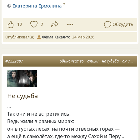
©
Екатерина Ермолина
7
12
2
Обсудить
Опубликовал(а)
Фёкла Какая-то
24 мар 2026
#2222887
одиночество
стихи
не судьба
он и она
Не судьба
…
Так они и не встретились.
Ведь жили в разных мирах:
он в густых лесах, на почти отвесных горах —
а ещё в самолётах, где-то между Сахой и Перу…