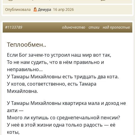
Опубликовала
Демура
16 апр 2026
#1133789
одиночество
стихи
над пропастью
Теплообмен..
Если Бог зачем-то устроил наш мир вот так,
То не нам судить, что в нём правильно и
неправильно…
У Тамары Михайловны есть тридцать два кота.
У котов, соответственно, есть Тамара
Михайловна.
У Тамары Михайловны квартирка мала и доход не
ахти —
Много ли купишь со среднепечальной пенсии?
У неё в этой жизни одна только радость — её
коты,