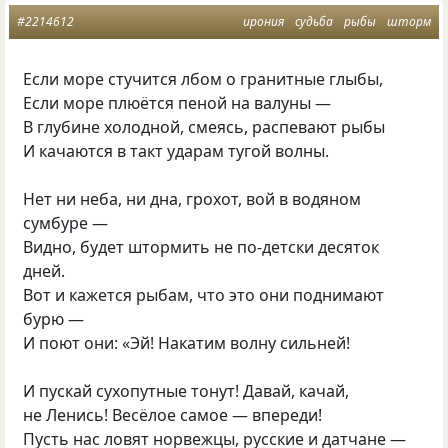
#2214612
ирония
судьба
рыбы
шторм
Если море стучится лбом о гранитные глыбы,
Если море плюётся пеной на валуны —
В глубине холодной, смеясь, распевают рыбы
И качаются в такт ударам тугой волны.
Нет ни неба, ни дна, грохот, вой в водяном
сумбуре —
Видно, будет штормить не по-детски десяток
дней.
Вот и кажется рыбам, что это они поднимают
бурю —
И поют они: «Эй! Накатим волну сильней!
И пускай сухопутные тонут! Давай, качай,
не Ленись! Весёлое самое — впереди!
Пусть нас ловят норвежцы, русские и датчане —