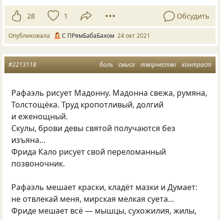
28
1
Обсудить
Опубликовала
С ПРямБабаБахом
24 окт 2021
#2213118
боль
смысл
творчество
контраст
Рафаэль рисует Мадонну. Мадонна свежа, румяна,
Толстощёка. Труд кропотливый, долгий
и еженощный.
Скулы, брови девы святой получаются без
изъяна…
Фрида Кало рисует свой переломанный
позвоночник.
Рафаэль мешает краски, кладёт мазки и Думает:
не отвлекай меня, мирская мелкая суета…
Фриде мешает всё — мышцы, сухожилия, жилы,