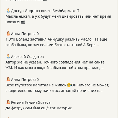
Дохтур Gugutцэ князь Беshбармакоff
Мысль ёмкая, а уж будут меня цитировать или нет время
покажет))))
Анна Петрова0
1.Это Воланд заставил Аннушку разлить масло.. Та еще
особа была, ко злу вельми благосклтнная! А Берл...
Алексей Солдатов
Автор же не указан. Точного совпадения нет на сайте
ЖМ. И как много людей забывают об этом правиле,...
Анна Петрова0
Экое глупство! Капитал не живой😂Он ничего не может,
свидетельство тому пачки ассигнаций почивших в...
Регина ГенинаGuseva
Да физрук сам был ещё тот мазурик