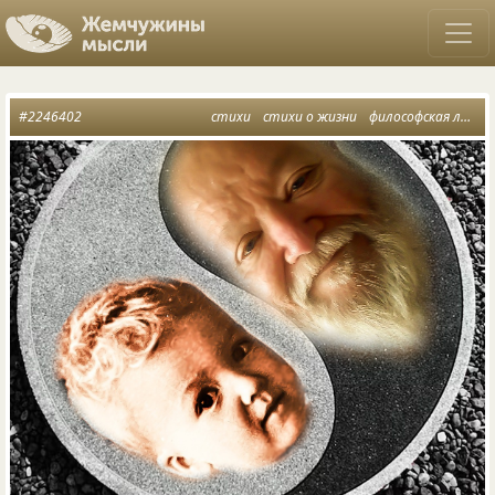
#2246402
стихи
стихи о жизни
философская лирика