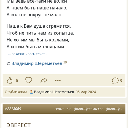
Мы ведь все-таки не волки
Агнцем быть наше начало,
А волков вокруг не мало.
Наша к Вам душа стремится,
Чтоб не пить нам из копытца.
Не хотим мы быть козлами,
А хотим быть молодцами.
… показать весь текст …
©
Владимир Шереметьев
39
6
3
Опубликовал
Владимир Шереметьев
05 мар 2024
#2218069
семья
ли
философия жизни
философская лирика
ЭВЕРЕСТ