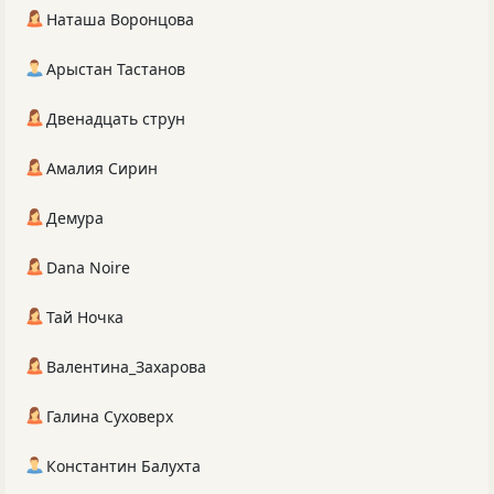
Наташа Воронцова
Арыстан Тастанов
Двенадцать струн
Амалия Сирин
Демура
Dana Noire
Тай Ночка
Валентина_Захарова
Галина Суховерх
Константин Балухта