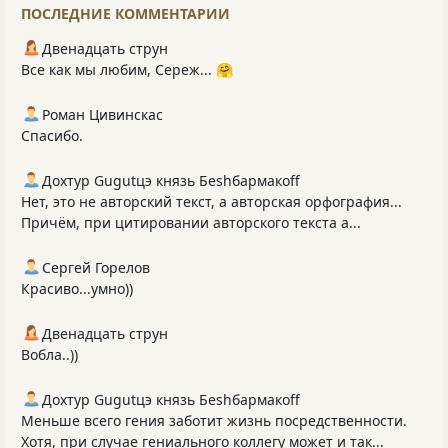
ПОСЛЕДНИЕ КОММЕНТАРИИ
Двенадцать струн
Все как мы любим, Сереж... 🤗
Роман Цивинскас
Спасибо.
Дохтур Gugutцэ князь Беshбармакоff
Нет, это не авторский текст, а авторская орфография...
Причём, при цитировании авторского текста а...
Сергей Горелов
Красиво...умно))
Двенадцать струн
Вобла..))
Дохтур Gugutцэ князь Беshбармакоff
Меньше всего гения заботит жизнь посредственности.
Хотя, при случае гениального коллегу может и так...