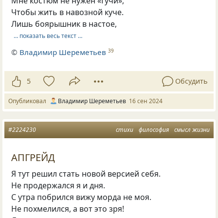
Мне костюм не нужен «Гучи»,
Чтобы жить в навозной куче.
Лишь боярышник в настое,
… показать весь текст …
©
Владимир Шереметьев
39
5
Обсудить
Опубликовал
Владимир Шереметьев
16 сен 2024
#2224230
стихи
философия
смысл жизни
АПГРЕЙД
Я тут решил стать новой версией себя.
Не продержался я и дня.
С утра побрился вижу морда не моя.
Не похмелился, а вот это зря!