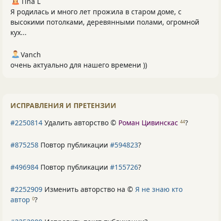
Tina L
Я родилась и много лет прожила в старом доме, с
высокими потолками, деревянными полами, огромной
кух...
Vanch
очень актуально для нашего времени ))
ИСПРАВЛЕНИЯ И ПРЕТЕНЗИИ
#2250814
Удалить авторство ©
Роман Цивинскас
?
44
#875258
Повтор публикации
#594823
?
#496984
Повтор публикации
#155726
?
#2252909
Изменить авторство на ©
Я не знаю кто
автор
?
0