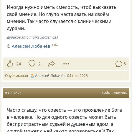
Иногда нужно иметь смелость, чтоб высказать
своё мнение. Но глупо настаивать на своём
мнении. Так часто случается с клиническими
дурами.
Дураков это тоже касается.)
©
Алексей Лобачёв
1367
24
2
5
Опубликовал
Алексей Лобачёв
04 ноя 2023
#1932571
люди
совесть
Часто слышу, что совесть — это проявление Бога
в человеке. Но для одного совесть может быть
беспристрастным судьей и душевным адом, а
другой может с ней как-то договориться.)) Так