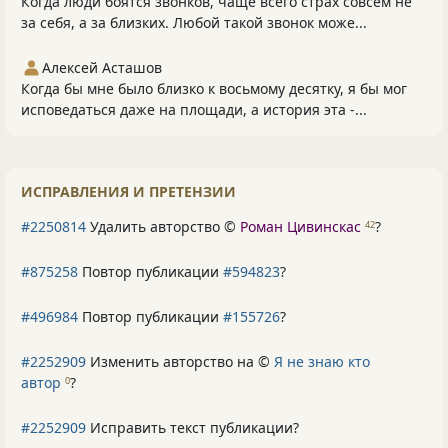
Когда люди боятся звонков, чаще всего страх совсем не
за себя, а за близких. Любой такой звонок може...
Алексей Асташов
Когда бы мне было близко к восьмому десятку, я бы мог
исповедаться даже на площади, а история эта -...
ИСПРАВЛЕНИЯ И ПРЕТЕНЗИИ
#2250814
Удалить авторство ©
Роман Цивинскас
?
42
#875258
Повтор публикации
#594823
?
#496984
Повтор публикации
#155726
?
#2252909
Изменить авторство на ©
Я не знаю кто
автор
?
0
#2252909
Исправить текст публикации?