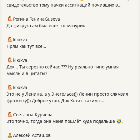
свидетельство тому пачки ассигнаций почивших в...
Регина ГенинаGuseva
Да физрук сам был ещё тот мазурик
klюkva
Прям как тут все...
klюkva
Док... Ты серезно сейчас ??? Ну реально типо умная
мысль и в цитаты?
klюkva
Это не у Ленина, а у Энегельса))) Ленин просто слямзил
фразочку))) Доброе утро, Док Хотя с таким т...
Светлана Куряева
Это точно, тогда она меня пошлёт куда подальше 🤣.
Алексей Асташов