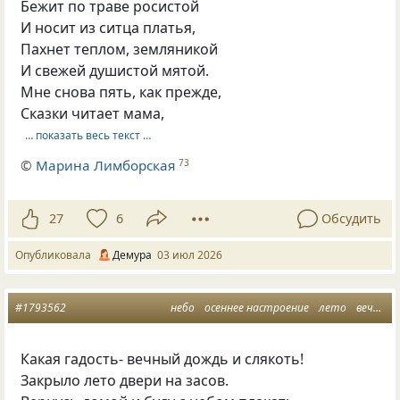
Бежит по траве росистой
И носит из ситца платья,
Пахнет теплом, земляникой
И свежей душистой мятой.
Мне снова пять, как прежде,
Сказки читает мама,
… показать весь текст …
©
Марина Лимборская
73
27
6
Обсудить
Опубликовала
Демура
03 июл 2026
#1793562
небо
осеннее настроение
лето
вечный дождь
Какая гадость- вечный дождь и слякоть!
Закрыло лето двери на засов.