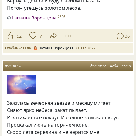
Вернусь домой и буду с небом плакать…
Потом утешусь золотом лесов.
©
Наташа Воронцова
2506
52
7
36
Опубликовала
Наташа Воронцова
31 авг 2022
#2130798
детство
небо
лето
Зажглась вечерняя звезда и месяцу мигает.
Сияют ярко небеса, закат пылает.
И затихает всё вокруг. И солнце замыкает круг.
Проскакал июнь на горячем коне.
Скоро лета середина и не верится мне.