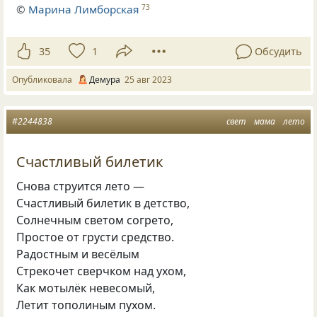
©
Марина Лимборская
73
35
1
Обсудить
Опубликовала
Демура
25 авг 2023
#2244838
свет
мама
лето
Счастливый билетик
Снова струится лето —
Счастливый билетик в детство,
Солнечным светом согрето,
Простое от грусти средство.
Радостным и весёлым
Стрекочет сверчком над ухом,
Как мотылёк невесомый,
Летит тополиным пухом.