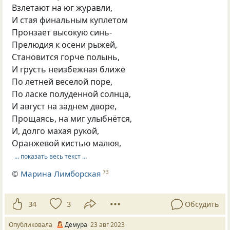
Взлетают на юг журавли,
И стая финальным куплетом
Пронзает высокую синь-
Прелюдия к осени рыжей,
Становится горче полынь,
И грусть неизбежная ближе
По летней веселой поре,
По ласке полуденной солнца,
И август на заднем дворе,
Прощаясь, на миг улыбнётся,
И, долго махая рукой,
Оранжевой кистью малюя,
… показать весь текст …
©
Марина Лимборская
73
34
3
Обсудить
Опубликовала
Демура
23 авг 2023