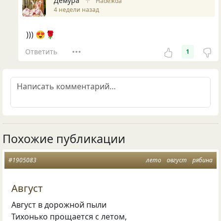
Демура
↑
Нadeжda
4 недели назад
))) 😍🌹
Ответить
1
Похожие публикации
#1905083
лето
август
рябина
Август
Август в дорожной пыли
Тихонько прощается с летом,