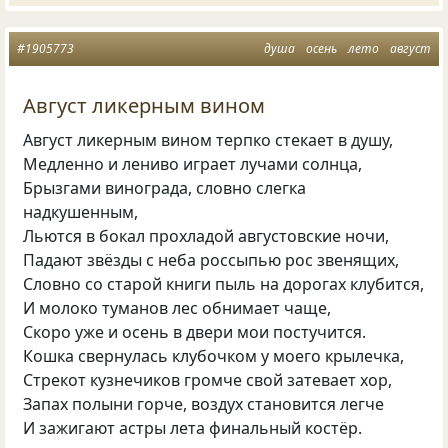
#1905773
душа
осень
лето
август
Август ликерным вином
Август ликерным вином терпко стекает в душу,
Медленно и лениво играет лучами солнца,
Брызгами винограда, словно слегка
надкушенным,
Льются в бокал прохладой августовские ночи,
Падают звёзды с неба россыпью рос звенящих,
Словно со старой книги пыль на дорогах клубится,
И молоко туманов лес обнимает чаще,
Скоро уже и осень в двери мои постучится.
Кошка свернулась клубочком у моего крылечка,
Стрекот кузнечиков громче свой затевает хор,
Запах полыни горче, воздух становится легче
И зажигают астры лета финальный костёр.