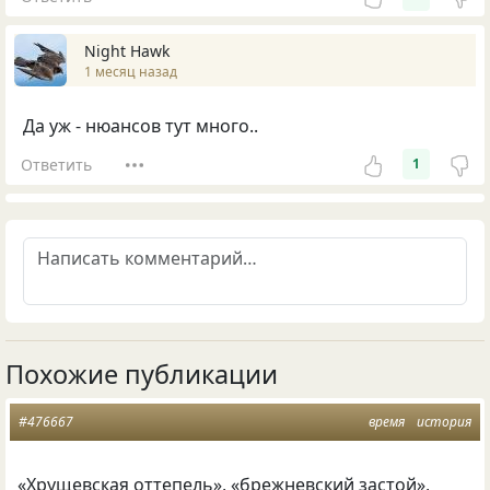
Night Hawk
1 месяц назад
Да уж - нюансов тут много..
Ответить
1
Похожие публикации
#476667
время
история
«
Хрущевская оттепель», «брежневский застой»,