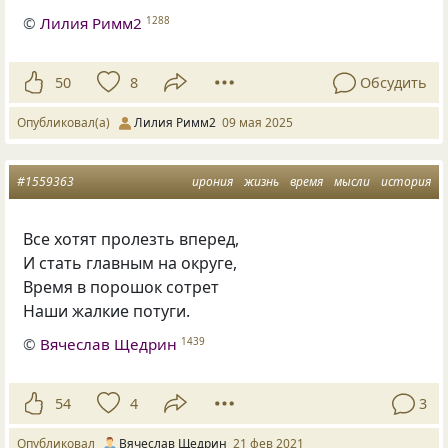
©
Лилия Римм2
1288
50
8
Обсудить
Опубликовал(а)
Лилия Римм2
09 мая 2025
#1559363
ирония
жизнь
время
мысли
история
Все хотят пролезть вперед,
И стать главным на округе,
Время в порошок сотрет
Наши жалкие потуги.
©
Вячеслав Щедрин
1439
54
4
3
Опубликовал
Вячеслав Щедрин
21 фев 2021