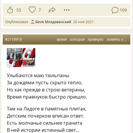
53
7
109
Опубликовал
Беня Молдаванский
26 ноя 2021
#2118918
время
история
правнуки
память о войне
Улыбаются маю тюльпаны
За дождями пусть скрыто тепло,
Но как прежде в строю ветераны,
Время правнуков быстро пришло.
Там на Ладоге в памятных плитах,
Детским почерком вписан ответ.
Есть молчанье сильнее гранита
В ней истории истинный свет…