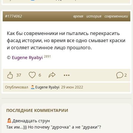
#1774062
время
история
современники
Как бы современники ни пытались перекрасить
фасад истории, но время все одно смывает краски
и оголяет истинное лицо прошлого.
©
Eugene Ryabyi
2891
37
6
2
Опубликовал
Eugene Ryabyi
29 июн 2022
ПОСЛЕДНИЕ КОММЕНТАРИИ
Двенадцать струн
Так им...))) Но почему "дурочка" а не "дураки"?