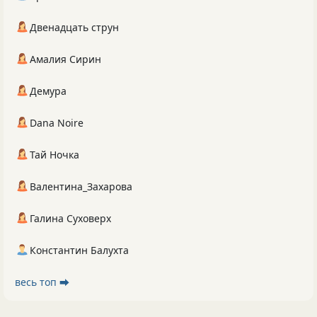
Двенадцать струн
Амалия Сирин
Демура
Dana Noire
Тай Ночка
Валентина_Захарова
Галина Суховерх
Константин Балухта
весь топ ⮕