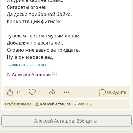
Я курил в кабине только
Сигареты огонёк
Да доски приборной бойко,
Как коптящий фитилёк.
Тусклым светом хмурым лицам
Добавлял по десять лет,
Словно мне давно за тридцать,
Ну, а он и вовсе дед.
… показать весь текст …
©
Алексей Асташов
256
11
1
Обсудить
Опубликовал(а)
Алексей Асташов
07 мая 2026
Алексей Асташов: 256 цитат