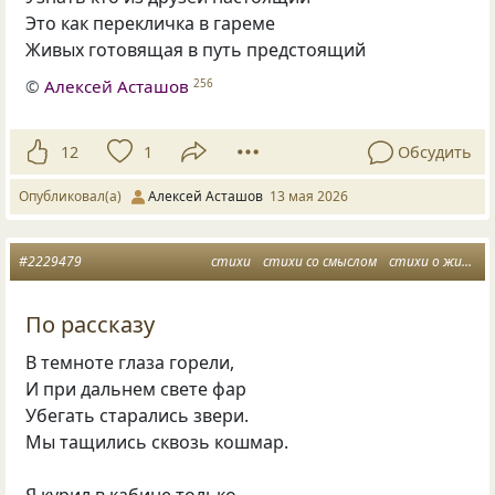
Это как перекличка в гареме
Живых готовящая в путь предстоящий
©
Алексей Асташов
256
12
1
Обсудить
Опубликовал(а)
Алексей Асташов
13 мая 2026
#2229479
стихи
стихи со смыслом
стихи о жизни
По рассказу
В темноте глаза горели,
И при дальнем свете фар
Убегать старались звери.
Мы тащились сквозь кошмар.