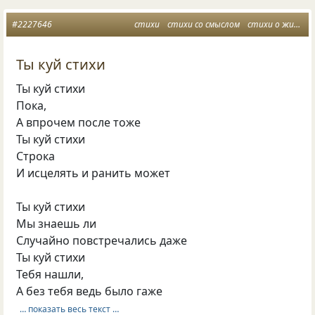
#2227646
стихи
стихи со смыслом
стихи о жизни
Ты куй стихи
Ты куй стихи
Пока,
А впрочем после тоже
Ты куй стихи
Строка
И исцелять и ранить может
Ты куй стихи
Мы знаешь ли
Случайно повстречались даже
Ты куй стихи
Тебя нашли,
А без тебя ведь было гаже
… показать весь текст …