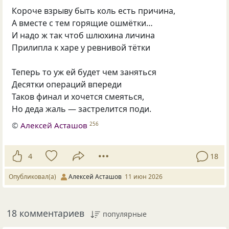
Короче взрыву быть коль есть причина,
А вместе с тем горящие ошмётки…
И надо ж так чтоб шлюхина личина
Прилипла к харе у ревнивой тётки
Теперь то уж ей будет чем заняться
Десятки операций впереди
Таков финал и хочется смеяться,
Но деда жаль — застрелится поди.
©
Алексей Асташов
256
4
18
Опубликовал(а)
Алексей Асташов
11 июн 2026
18 комментариев
популярные