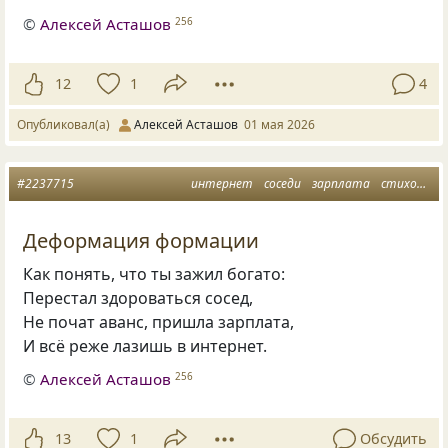
©
Алексей Асташов
256
12
1
4
Опубликовал(а)
Алексей Асташов
01 мая 2026
#2237715
интернет
соседи
зарплата
стихотворение
Деформация формации
Как понять, что ты зажил богато:
Перестал здороваться сосед,
Не почат аванс, пришла зарплата,
И всё реже лазишь в интернет.
©
Алексей Асташов
256
13
1
Обсудить