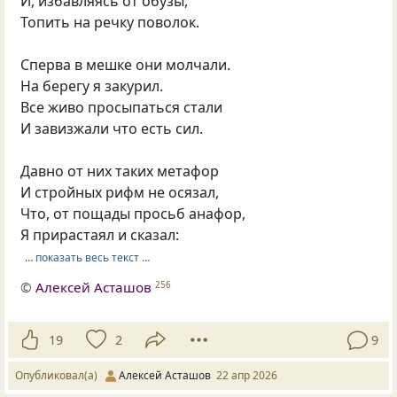
И, избавляясь от обузы,
Топить на речку поволок.
Сперва в мешке они молчали.
На берегу я закурил.
Все живо просыпаться стали
И завизжали что есть сил.
Давно от них таких метафор
И стройных рифм не осязал,
Что, от пощады просьб анафор,
Я прирастаял и сказал:
… показать весь текст …
©
Алексей Асташов
256
19
2
9
Опубликовал(а)
Алексей Асташов
22 апр 2026