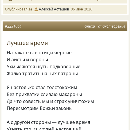
Опубликовал(а)
Алексей Асташов
06 июн 2026
#2231064
стихи
стихотворение
Лучшее время
На закате все птицы черные
И аисты и вороны
Ухмыляются шуты подковёрные
Жалко тратить на них патроны
Я настолько стал толстокожим
Без прихватки сливаю макароны
Да что совесть мы и страх уничтожим
Пересмотрим Божьи законы
А с другой стороны — лучшее время
Узнать кто из друзей настоящий