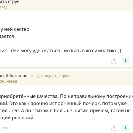
ать струн
азад
у ней сестер
мается
рик...) Не могу удержаться - испытываю симпатию..))
1
ксей Асташов
↑
Двенадцать струн
сяц назад
 приобретённые качества. По неправильному построени
ий. Это как нарочно испорченный почерк, потом уже
сильнее. А по стихам я больше нытик, причём, такой не
ющий решений.
1