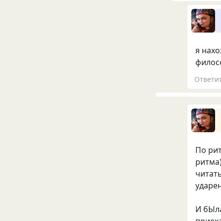
я нахо
филосо
Ответи
По рит
ритма)
читать
ударен
И бЫла
приех