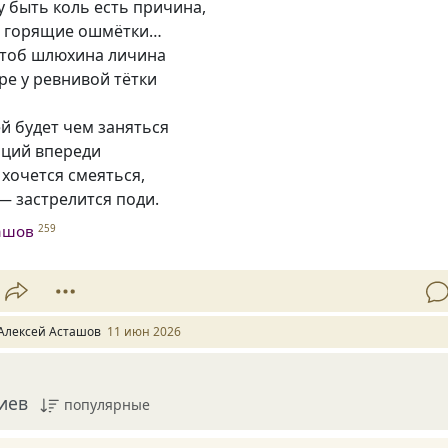
 быть коль есть причина,
ем горящие ошмётки…
 чтоб шлюхина личина
ре у ревнивой тётки
ей будет чем заняться
аций впереди
 хочется смеяться,
— застрелится поди.
ашов
259
Алексей Асташов
11 июн 2026
иев
популярные