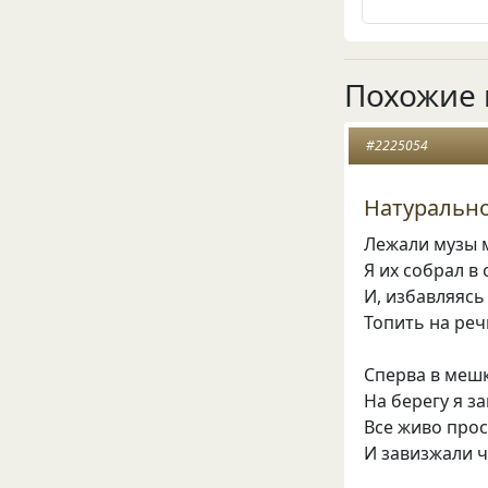
Похожие 
#2225054
Натурально
Лежали музы 
Я их собрал в
И, избавляясь
Топить на реч
Сперва в меш
На берегу я за
Все живо про
И завизжали ч