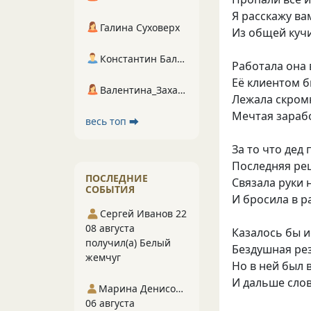
Я расскажу ва
Галина Суховерх
Из общей куч
Константин Балухта
Работала она
Её клиентом б
Валентина_Захарова
Лежала скромн
Мечтая зараб
весь топ ⮕
За то что дед
Последняя ре
ПОСЛЕДНИЕ
Связала руки 
СОБЫТИЯ
И бросила в 
Сергей Иванов 22
08 августа
Казалось бы и
получил(а) Белый
Бездушная ре
жемчуг
Но в ней был в
И дальше слов
Марина Денисова 5
06 августа