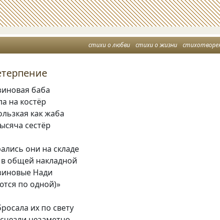
стихи о любви
стихи о жизни
стихотворе
етерпение
зиновая баба
ла на костёр
ользкая как жаба
тысяча сестёр
ались они на складе
о в общей накладной
зиновые Нади
ются по одной)»
росала их по свету
исчезли незаметно