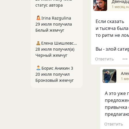
Двенадц
статус автора
1 месяц н
Irina Razgulina
Если сказать
29 июля получила
и тысяча была 
Белый жемчуг
то ритм не ло
Елена Шишлевская
Вы - злой сати
28 июля получил(а)
Черный жемчуг
Ответить
Борис Аникин 3
Але
20 июля получил
1 ме
Бронзовый жемчуг
А это уже
предложен
привычка 
предлага
Ответить