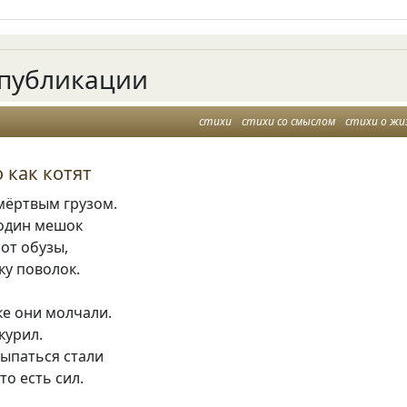
публикации
стихи
стихи со смыслом
стихи о жи
 как котят
мёртвым грузом.
 один мешок
 от обузы,
ку поволок.
ке они молчали.
курил.
сыпаться стали
то есть сил.