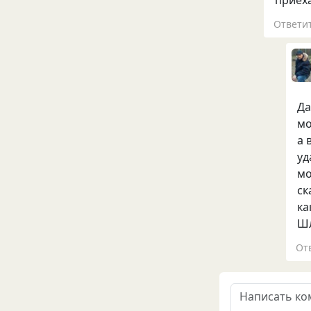
Ответи
Да
мо
а 
уд
мо
ск
ка
Шл
От