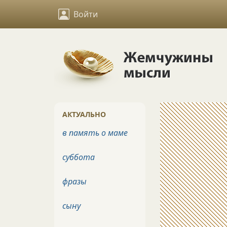
Войти
АКТУАЛЬНО
в память о маме
суббота
фразы
сыну