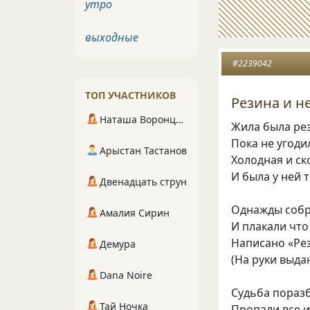
утро
выходные
#2239042
ТОП УЧАСТНИКОВ
Резина и н
Наташа Воронцова
Жила была ре
Пока не угоди
Арыстан Тастанов
Холодная и ск
И была у ней 
Двенадцать струн
Однажды собр
Амалия Сирин
И плакали чт
Написано «Ре
Демура
(На руки выда
Dana Noire
Судьба поразб
Тай Ночка
Пропали все 