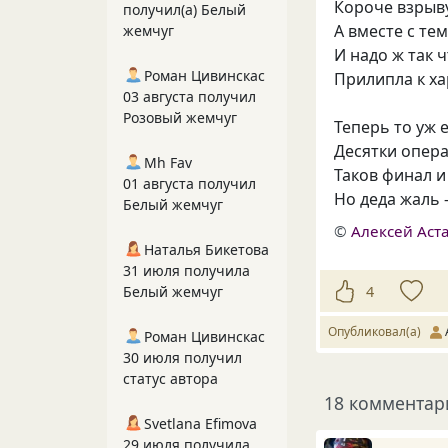
Короче взрыву
получил(а) Белый
А вместе с т
жемчуг
И надо ж так
Роман Цивинскас
Прилипла к ха
03 августа получил
Розовый жемчуг
Теперь то уж 
Десятки опер
Mh Fav
Таков финал и
01 августа получил
Но деда жаль 
Белый жемчуг
©
Алексей Аст
Наталья Бикетова
31 июля получила
4
Белый жемчуг
Опубликовал(а)
Роман Цивинскас
30 июля получил
статус автора
18 комментар
Svetlana Efimova
29 июля получила