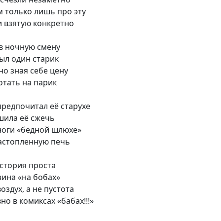
м только лишь про эту
и взятую конкретно
 в ночную смену
ыл один старик
о зная себе цену
отать на парик
 предпочитал её старухе
шила её сжечь
ноги «бедной шлюхе»
растопленную печь
стория проста
зина «на бобах»
оздух, а не пустота
но в комиксах «бабах!!!»