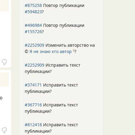
#875258
Повтор публикации
#594823
?
#496984
Повтор публикации
#155726
?
#2252909
Изменить авторство на
©
Я не знаю кто автор
?
0
#2252909
Исправить текст
публикации?
#374171
Исправить текст
публикации?
ю
#367716
Исправить текст
публикации?
#812418
Исправить текст
публикации?