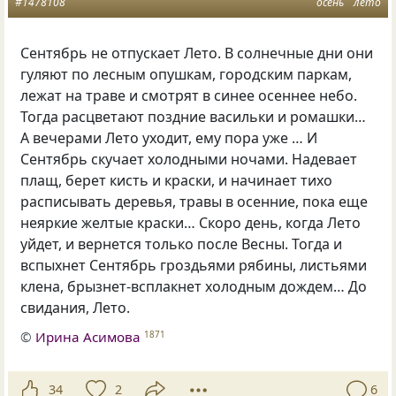
#1478108
осень
лето
Сентябрь не отпускает Лето. В солнечные дни они
гуляют по лесным опушкам, городским паркам,
лежат на траве и смотрят в синее осеннее небо.
Тогда расцветают поздние васильки и ромашки…
А вечерами Лето уходит, ему пора уже … И
Сентябрь скучает холодными ночами. Надевает
плащ, берет кисть и краски, и начинает тихо
расписывать деревья, травы в осенние, пока еще
неяркие желтые краски… Скоро день, когда Лето
уйдет, и вернется только после Весны. Тогда и
вспыхнет Сентябрь гроздьями рябины, листьями
клена, брызнет-всплакнет холодным дождем… До
свидания, Лето.
©
Ирина Асимова
1871
34
2
6