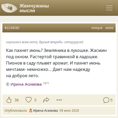
#2238582
отпуск
лето
хорошего всем лета, друзья! впереди- отпуууууск!)
Как пахнет июнь? Земляника в лукошке. Жасмин
под окном. Растертой травинкой в ладошке.
Пионов в саду плывет аромат. И пахнет июнь
мечтами- немножко… Дает нам надежду
на доброе лето.
©
Ирина Асимова
1871
36
5
5
Опубликовала
Ирина Асимова
09 июн 2026