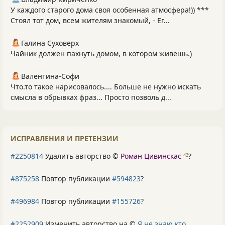
У каждого старого дома своя особенная атмосфера!)) ***
Стоял тот дом, всем жителям знакомый, - Ег...
Галина Суховерх
Чайник должен пахнуть домом, в котором живёшь.)
Валентина-Софи
Что.то такое нарисовалось.... Больше не нужно искать
смысла в обрывках фраз... Просто позволь д...
ИСПРАВЛЕНИЯ И ПРЕТЕНЗИИ
#2250814
Удалить авторство ©
Роман Цивинскас
?
42
#875258
Повтор публикации
#594823
?
#496984
Повтор публикации
#155726
?
#2252909
Изменить авторство на ©
Я не знаю кто