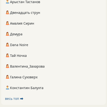
Арыстан Тастанов
Двенадцать струн
Амалия Сирин
Демура
Dana Noire
Тай Ночка
Валентина_Захарова
Галина Суховерх
Константин Балухта
весь топ ⮕