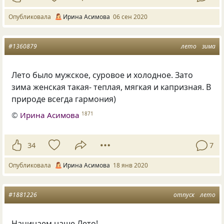
Опубликовала
Ирина Асимова
06 сен 2020
#1360879
лето
зима
Лето было мужское
,
суровое и холодное. Зато
зима женская такая- теплая
,
мягкая и капризная. В
природе всегда гармония)
©
Ирина Асимова
1871
34
7
Опубликовала
Ирина Асимова
18 янв 2020
#1881226
отпуск
лето
Начинаем наше Лето!