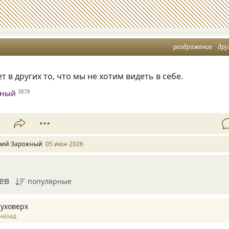
раздражение
дру
т в других то, что мы не хотим видеть в себе.
жный
3878
2
ий Зарожный
05 июн 2026
ев
популярные
Суховерх
назад