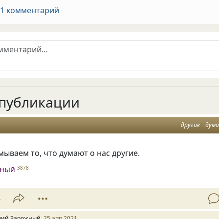
 1 комментарий
публикации
другие
дум
ываем то, что думают о нас другие.
жный
3878
4
ий Зарожный
25 апр 2021