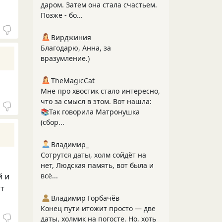
даром. Затем она стала счастьем.
Позже - бо...
Вирджиния
Благодарю, Анна, за
вразумление.)
TheMagicCat
Мне про хвостик стало интересно,
что за смысл в этом. Вот нашла:
📚Так говорила Матронушка
(сбор...
Владимир_
Сотрутся даты, холм сойдёт на
нет, Людская память, вот была и
всё...
й и
ат
Владимир Горбачёв
Конец пути итожит просто — две
даты, холмик на погосте. Но, хоть