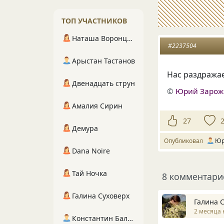
ТОП УЧАСТНИКОВ
Наташа Воронцова
#2237504
Арыстан Тастанов
Нас раздражае
Двенадцать струн
©
Юрий Заро
Амалия Сирин
27
Демура
Опубликовал
Юр
Dana Noire
Тай Ночка
8 комментари
Галина Суховерх
Галина 
2 месяца 
Константин Балухта