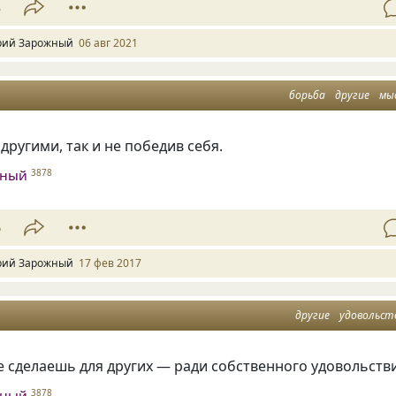
3
ий Зарожный
06 авг 2021
борьба
другие
мы
другими, так и не победив себя.
жный
3878
6
ий Зарожный
17 фев 2017
другие
удовольст
е сделаешь для других — ради собственного удовольств
жный
3878