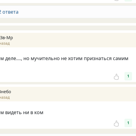
2 ответа
 Зв-Mp
назад
м деле...., но мучительно не хотим признаться самим
1
Внебо
назад
им видеть ни в ком
1