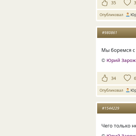
35
Опубликовал
Юр
#980861
Мы боремся с 
©
Юрий Заро
34
Опубликовал
Юр
#1544229
Чего только н
©
Юрий Заро