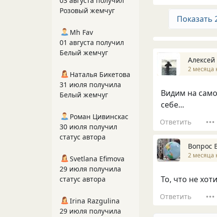
03 августа получил
Розовый жемчуг
Показать 
Mh Fav
01 августа получил
Белый жемчуг
Алексей
2 месяца 
Наталья Бикетова
31 июля получила
Видим на само
Белый жемчуг
себе...
Роман Цивинскас
Ответить
30 июля получил
статус автора
Вопрос 
2 месяца 
Svetlana Efimova
29 июля получила
То, что не хот
статус автора
Ответить
Irina Razgulina
29 июля получила