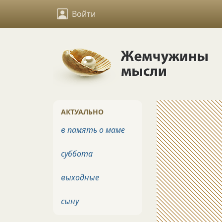
Войти
АКТУАЛЬНО
в память о маме
суббота
выходные
сыну