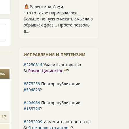
Валентина-Софи
Что.то такое нарисовалось....
Больше не нужно искать смысла в
обрывках фраз... Просто позволь
д...
ИСПРАВЛЕНИЯ И ПРЕТЕНЗИИ
#2250814
Удалить авторство
©
Роман Цивинскас
?
44
ать
#875258
Повтор публикации
#594823
?
#496984
Повтор публикации
#155726
?
17
#2252909
Изменить авторство на
©
Я не знаю кто автор
?
0