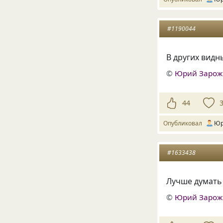
#1190044
В других видн
©
Юрий Заро
44
Опубликовал
Юр
#1633438
Лучше думать 
©
Юрий Заро