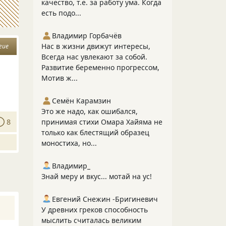
качество, т.е. за работу ума. Когда
есть подо...
Владимир Горбачёв
Нас в жизни движут интересы,
гие
Всегда нас увлекают за собой.
Развитие беременно прогрессом,
Мотив ж...
Семён Карамзин
Это же надо, как ошибался,
8
принимая стихи Омара Хайяма не
только как блестящий образец
моностиха, но...
Владимир_
Знай меру и вкус... мотай на ус!
Евгений Снежин -Бригиневич
У древних греков способность
мыслить считалась великим