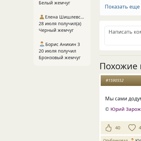
Белый жемчуг
Показать еще
Елена Шишлевская
28 июля получил(а)
Черный жемчуг
Борис Аникин 3
20 июля получил
Бронзовый жемчуг
Похожие 
#1590552
Мы сами додум
©
Юрий Заро
40
Опубликовал
Юр