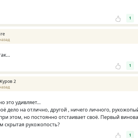
1
ire
назад
так…
1
Журов 2
назад
 это удивляет...
воё дело на отлично, другой , ничего личного, рукожопы
ри этом, но постоянно отстаивает своё. Первый винов
нём скрытая рукожопость?
1