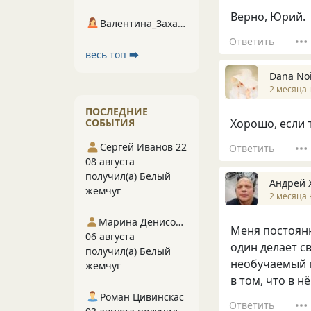
Верно, Юрий.
Валентина_Захарова
Ответить
весь топ ⮕
Dana No
2 месяца 
ПОСЛЕДНИЕ
СОБЫТИЯ
Хорошо, если 
Сергей Иванов 22
Ответить
08 августа
получил(а) Белый
Андрей 
жемчуг
2 месяца 
Марина Денисова 5
Меня постоянно
06 августа
один делает с
получил(а) Белый
необучаемый п
жемчуг
в том, что в 
Роман Цивинскас
Ответить