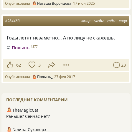
Опубликовала
Наташа Воронцова
17 июн 2025
#984483
юмор
следы
годы
лицо
Годы летят незаметно… А по лицу не скажешь.
©
Полынь
4877
62
3
23
Опубликовала
Полынь_
27 фев 2017
ПОСЛЕДНИЕ КОММЕНТАРИИ
TheMagicCat
Раньше? Сейчас нет?
Галина Суховерх