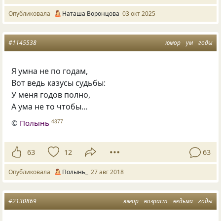
Опубликовала
Наташа Воронцова
03 окт 2025
#1145538
юмор
ум
годы
Я умна не по годам,
Вот ведь казусы судьбы:
У меня годов полно,
А ума не то чтобы…
©
Полынь
4877
63
12
63
Опубликовала
Полынь_
27 авг 2018
#2130869
юмор
возраст
ведьма
годы