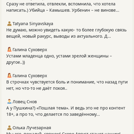
Сразу не ответила, отвлекли, вспомнила, что хотела
написать.) Убийца – Камышев. Урбенин – не винове...
Tatyana Sinyavskaya
Не думаю, можно увидеть какую- то более глубокую связь
вещей, новый ракурс, выводы из актуального. Д...
Галина Суховерх
Устами младенца одно, устами зрелой женщины –
другое..))
Галина Суховерх
В строчках чувствуется боль и понимание, что назад пути
нет, но что-то не даёт покоя..
Ловец Снов
А у Пушкина?) «Пошлая тема». И ведь это не про контент
18+, а про то, что делается по заведённому...
Олька Лучезарная
Мы его, пожалуй, свяжем! Скоро Август станет нашим!