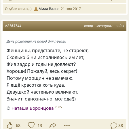
Опубликовал(а)
Мила Вальс
21 ноя 2017
#2163744
юмор
женщины
годы
День рождения не повод для печали
Женщины, представьте, не стареют,
Сколько б ни исполнилось им лет,
Жив задор и годы не довлеют?
Хороши! Пожалуй, весь секрет!
Потому морщин не замечаю,
Я ещё красотка хоть куда,
Девушкой частенько величают,
Значит, однозначно, молода!))
©
Наташа Воронцова
2505
68
13
38