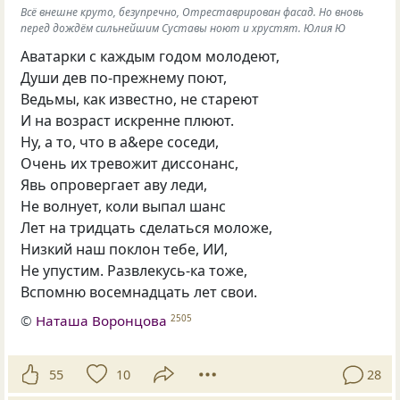
Всё внешне круто, безупречно, Отреставрирован фасад. Но вновь
перед дождём сильнейшим Суставы ноют и хрустят. Юлия Ю
Аватарки с каждым годом молодеют,
Души дев по-прежнему поют,
Ведьмы, как известно, не стареют
И на возраст искренне плюют.
Ну, а то, что в а&ере соседи,
Очень их тревожит диссонанс,
Явь опровергает аву леди,
Не волнует, коли выпал шанс
Лет на тридцать сделаться моложе,
Низкий наш поклон тебе, ИИ,
Не упустим. Развлекусь-ка тоже,
Вспомню восемнадцать лет свои.
©
Наташа Воронцова
2505
55
10
28