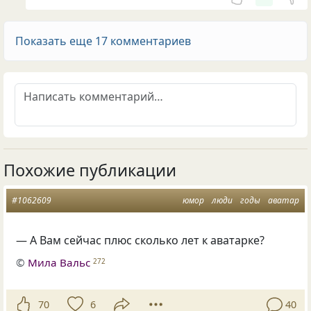
Показать еще 17 комментариев
Похожие публикации
#1062609
юмор
люди
годы
аватар
— А Вам сейчас плюс сколько лет к аватарке?
©
Мила Вальс
272
70
6
40