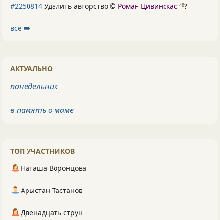
#2250814
Удалить авторство ©
Роман Цивинскас
?
48
все ⮕
АКТУАЛЬНО
понедельник
в память о маме
ТОП УЧАСТНИКОВ
Наташа Воронцова
Арыстан Тастанов
Двенадцать струн