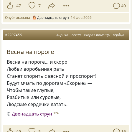
47
7
49
Опубликовала
Двенадцать струн
14 фев 2026
#2207456
лирика
весна
скорая помощь
сердца
во
Весна на пороге
Весна на пороге… и скоро
Любви воробьиная рать
Станет спорить с весной и проспорит!
Будут мчать по дорогам «Скорые» —
Чтобы такие глупые,
Разбитые или суровые,
Людские сердечки латать.
©
Двенадцать струн
324
49
5
16