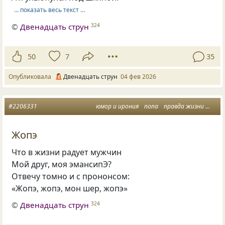
… показать весь текст …
©
Двенадцать струн
324
50
7
35
Опубликовала
Двенадцать струн
04 фев 2026
#2206331
юмор и ирония
попа
правда жизни
шут
Жопэ
Что в жизни радует мужчин
Мой друг, моя эмансипЭ?
Отвечу томно и с прононсом:
«Жопэ, жопэ, мон шер, жопэ»
©
Двенадцать струн
324