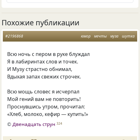
Похожие публикации
#2196868
юмор
мечты
муза
шутка
Всю ночь с пером в руке блуждал
Я в лабиринтах слов и точек.
И Музу страстно обнимал,
Вдыхая запах свежих строчек.
Всю мощь словес я исчерпал
Мой гений вам не повторить!
Проснувшись утром, прочитал:
«Хлеб, молоко, кефир — купить!»
©
Двенадцать струн
324