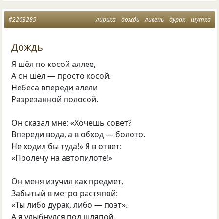
#2203285
лирика
дождь
ливень
дурак
шутка
Дождь
Я шёл по косой аллее,
А он шёл — просто косой.
Небеса впереди алели
Разрезанной полосой.
Он сказал мне: «Хочешь совет?
Впереди вода, а в обход — болото.
Не ходил бы туда!» Я в ответ:
«Пролечу на автопилоте!»
Он меня изучил как предмет,
Забытый в метро растяпой:
«Ты либо дурак, либо — поэт».
А я улыбнулся под шляпой.