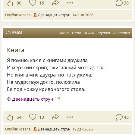
80
15
38
Опубликовала
Двенадцать струн
14 янв 2026
#2189406
юмор
стол
книга
шутка
подпорка
Книга
Я помню, как я с книгами дружила
И мерзкий скрип, сжигавший мозг до тла,
Но книга мне двукратно послужила:
Не мудрствуя долго, положила
Ее под ножку кривоногого стола.
©
Двенадцать струн
324
64
13
45
Опубликовала
Двенадцать струн
19 дек 2025