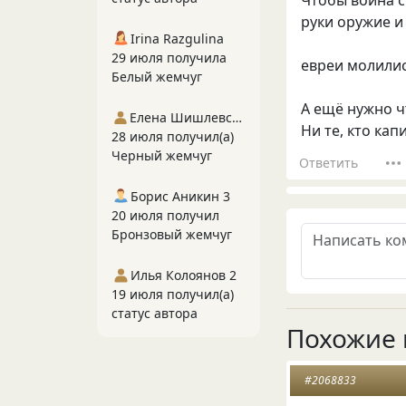
Чтобы война с
руки оружие и 
Irina Razgulina
29 июля получила
евреи молилис
Белый жемчуг
А ещё нужно ч
Елена Шишлевская
Ни те, кто кап
28 июля получил(а)
Черный жемчуг
Ответить
Борис Аникин 3
20 июля получил
Бронзовый жемчуг
Илья Колоянов 2
19 июля получил(а)
статус автора
Похожие 
#2068833