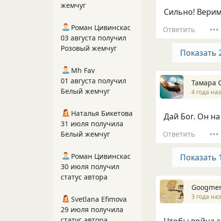
жемчуг
Сильно! Верим
Роман Цивинскас
Ответить
03 августа получил
Розовый жемчуг
Показать 
Mh Fav
01 августа получил
Тамара 
Белый жемчуг
4 года на
Наталья Бикетова
Дай Бог. Он н
31 июля получила
Ответить
Белый жемчуг
Роман Цивинскас
Показать 
30 июля получил
статус автора
Googme
3 года на
Svetlana Efimova
29 июля получила
статус автора