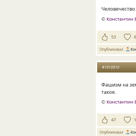
Человечество 
©
Константин 
53
Опубликовал
Ко
#1919910
Фашизм на зем
такое.
©
Константин 
47
Опубликовал
Ко