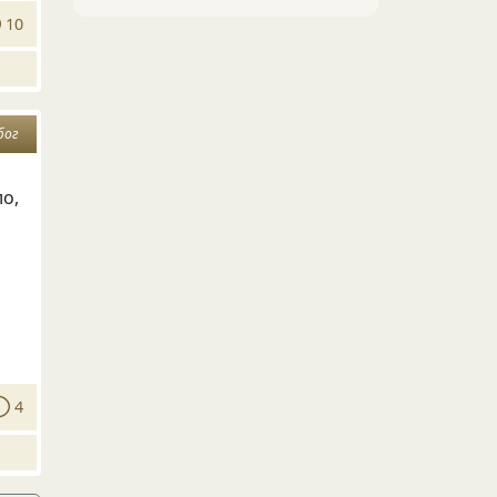
10
бог
ло,
4