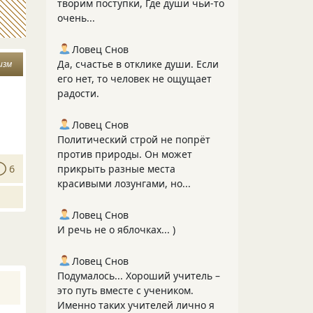
творим поступки, Где души чьи-то
очень...
Ловец Снов
Да, счастье в отклике души. Если
изм
его нет, то человек не ощущает
радости.
Ловец Снов
Политический строй не попрёт
против природы. Он может
6
прикрыть разные места
красивыми лозунгами, но...
Ловец Снов
И речь не о яблочках... )
Ловец Снов
Подумалось... Хороший учитель –
это путь вместе с учеником.
Именно таких учителей лично я