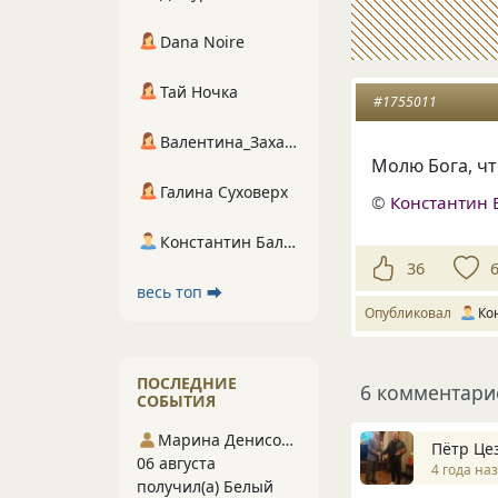
Dana Noire
Тай Ночка
#1755011
Валентина_Захарова
Молю Бога, ч
Галина Суховерх
©
Константин 
Константин Балухта
36
весь топ ⮕
Опубликовал
Ко
ПОСЛЕДНИЕ
6 комментари
СОБЫТИЯ
Марина Денисова 5
Пётр Це
06 августа
4 года на
получил(а) Белый