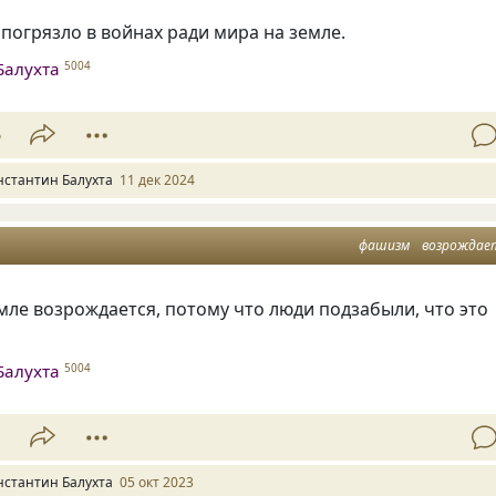
погрязло в войнах ради мира на земле.
Балухта
5004
6
нстантин Балухта
11 дек 2024
фашизм
возрождае
ле возрождается, потому что люди подзабыли, что это
Балухта
5004
1
нстантин Балухта
05 окт 2023