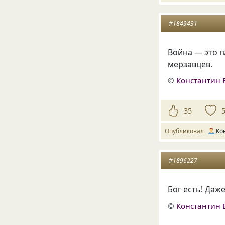
#1849431
Война — это 
мерзавцев.
©
Константин 
35
Опубликовал
Ко
#1896227
Бог есть! Даж
©
Константин 