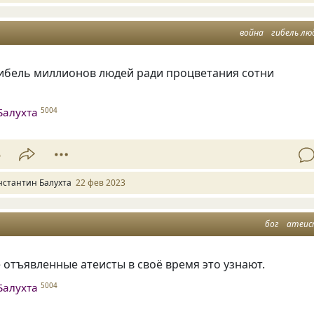
война
гибель лю
гибель миллионов людей ради процветания сотни
Балухта
5004
5
нстантин Балухта
22 фев 2023
бог
атеи
е отъявленные атеисты в своё время это узнают.
Балухта
5004