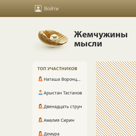
Войти
ТОП УЧАСТНИКОВ
Наташа Воронцова
Арыстан Тастанов
Двенадцать струн
Амалия Сирин
Демура