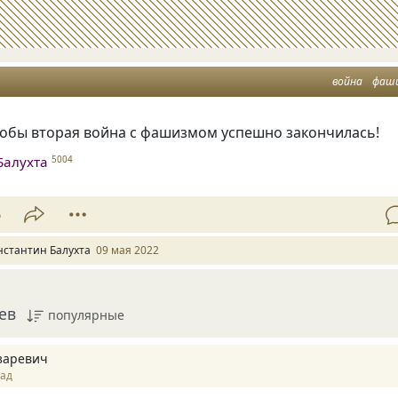
война
фаш
тобы вторая война с фашизмом успешно закончилась!
Балухта
5004
6
нстантин Балухта
09 мая 2022
ев
популярные
заревич
зад