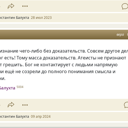
4
нстантин Балухта
28 июл 2023
вера
изнание чего-либо без доказательств. Совсем другое де
Бог есть! Тому масса доказательств. Атеисты не признают
т грешить. Бог не контактирует с людьми напрямую
ни ещё не созрели до полного понимания смысла и
ни.
Балухта
5004
6
нстантин Балухта
09 апр 2024