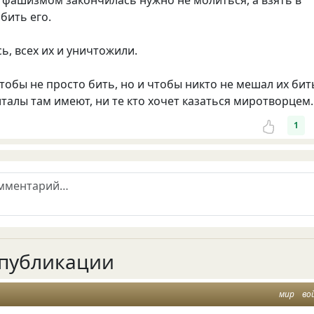
 фашизмом закончилась нужно не молиться, а взять в
бить его.
ь, всех их и уничтожили.
тобы не просто бить, но и чтобы никто не мешал их бит
италы там имеют, ни те кто хочет казаться миротворцем.
1
публикации
мир
во