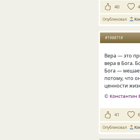
40
Опубликовал
Ко
#1988718
Вера — это пр
вера в Бога. 
Бога — мешае
потому, что о
ценности жиз
©
Константин 
41
Опубликовал
Ко