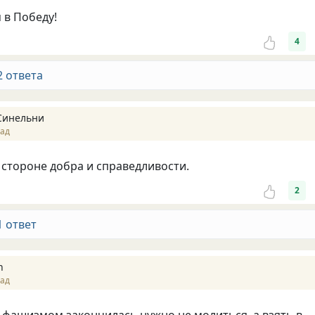
 в Победу!
4
2 ответа
Синельни
зад
а стороне добра и справедливости.
2
1 ответ
n
зад