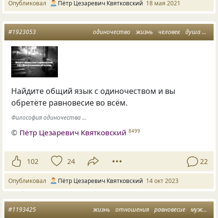
Опубликовал
Пётр Цезаревич Квятковский
18 мая 2021
#1923053
одиночество
жизнь
человек
душа
рав
Найдите общий язык с одиночеством и вы
обретёте равновесие во всём.
Философия одиночества ...
©
Пётр Цезаревич Квятковский
8499
102
24
22
Опубликовал
Пётр Цезаревич Квятковский
14 окт 2023
#1193425
жизнь
отношения
равновесие
мужчина и женщина