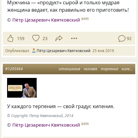
Мужчина — «продукт» сырой и только мудрая
женщина ведает, как правильно его приготовить!
©
Пётр Цезаревич Квятковский
8499
159
23
92
Опубликовал
Пётр Цезаревич Квятковский
25 янв 2019
#1205964
отношения
человек
терпение
кипение
У каждого терпения — свой градус кипения.
© Copyright: Петр Квятковский, 2014
©
Пётр Цезаревич Квятковский
8499