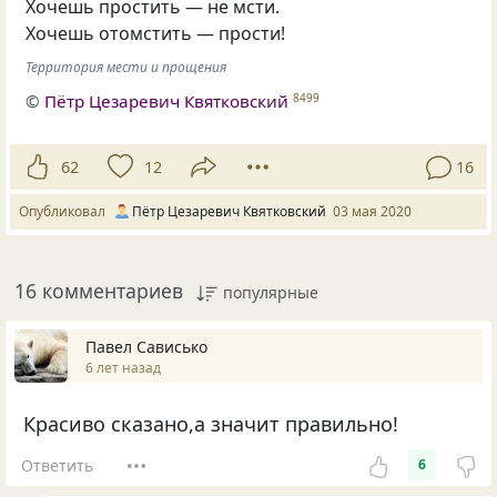
Хочешь простить — не мсти.
Хочешь отомстить — прости!
Территория мести и прощения
©
Пётр Цезаревич Квятковский
8499
62
12
16
Опубликовал
Пётр Цезаревич Квятковский
03 мая 2020
16 комментариев
популярные
Павел Сависько
6 лет назад
Красиво сказано,а значит правильно!
Ответить
6