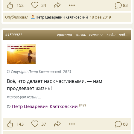
152
34
83
Опубликовал
Пётр Цезаревич Квятковский
18 фев 2019
#1599921
красота
жизнь
счастье
люди
радость
© Copyright: Петр Квятковский, 2013
Всё, что делает нас счастливыми, — нам
продлевает жизнь!
Философия жизни ...
©
Пётр Цезаревич Квятковский
8499
143
37
68