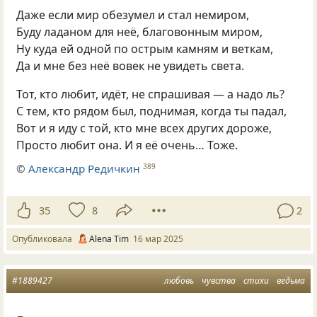
Даже если мир обезумел и стал немиром,
Буду ладаном для неё, благовонным миром,
Ну куда ей одной по острым камням и веткам,
Да и мне без неё вовек не увидеть света.
Тот, кто любит, идёт, не спрашивая — а надо ль?
С тем, кто рядом был, поднимая, когда ты падал,
Вот и я иду с той, кто мне всех других дороже,
Просто любит она. И я её очень… Тоже.
©
Александр Редичкин
389
35
8
2
Опубликовала
Alena Tim
16 мар 2025
#1889427
любовь
чувства
стихи
ведьма