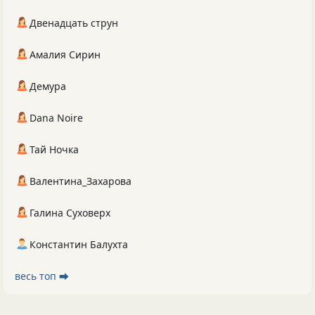
Двенадцать струн
Амалия Сирин
Демура
Dana Noire
Тай Ночка
Валентина_Захарова
Галина Суховерх
Константин Балухта
весь топ ⮕