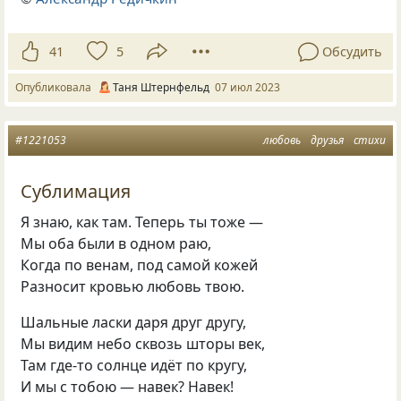
41
5
Обсудить
Опубликовала
Таня Штернфельд
07 июл 2023
#1221053
любовь
друзья
стихи
Сублимация
Я знаю, как там. Теперь ты тоже —
Мы оба были в одном раю,
Когда по венам, под самой кожей
Разносит кровью любовь твою.
Шальные ласки даря друг другу,
Мы видим небо сквозь шторы век,
Там где-то солнце идёт по кругу,
И мы с тобою — навек? Навек!