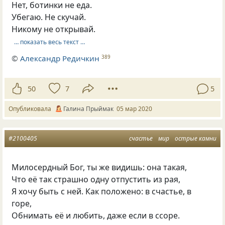
Нет, ботинки не еда.
Убегаю. Не скучай.
Никому не открывай.
… показать весь текст …
©
Александр Редичкин
389
50
7
5
Опубликовала
Галина Прыймак
05 мар 2020
#2100405
счастье
мир
острые камни
Милосердный Бог, ты же видишь: она такая,
Что её так страшно одну отпустить из рая,
Я хочу быть с ней. Как положено: в счастье, в
горе,
Обнимать её и любить, даже если в ссоре.