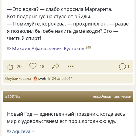
— Это водка? — слабо спросила Маргарита.
Кот подпрыгнул на стуле от обиды.
— Помилуйте, королева, — прохрипел он, — разве
я позволил бы себе налить даме водки? Это —
чистый спирт!
©
Михаил Афанасьевич Булгаков
240
20
18
1
Опубликовала
svetnik
24 апр 2011
#158195
праздники
застолье
Новый Год — единственный праздник, когда весь
мир с удовольствием ест прошлогоднюю еду.
©
Aguzeva
35