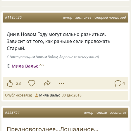
#1185420
юмор
застолье
старый новый год
Дни в Новом Году могут сильно разниться.
Зависит от того
,
как раньше сели провожать
Старый.
С Наступающим Новым Годом, дорогие сожемчужане!)
©
Мила Вальс
272
28
4
Опубликовал(а)
Мила Вальс
30 дек 2018
#593754
юмор
стихи
застолье
Предновогоднее...Лошадиное...