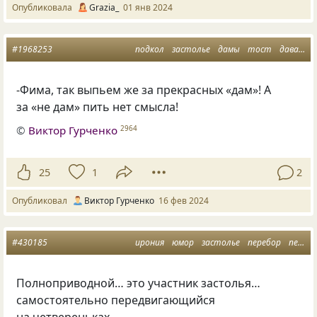
Опубликовала
Grazia_
01 янв 2024
#1968253
подкол
застолье
дамы
тост
давать
-Фима, так выпьем же за прекрасных «дам»! А
за «не дам» пить нет смысла!
©
Виктор Гурченко
2964
25
1
2
Опубликовал
Виктор Гурченко
16 фев 2024
#430185
ирония
юмор
застолье
перебор
передвижение
Полноприводной… это участник застолья…
самостоятельно передвигающийся