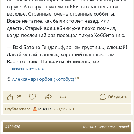
в руке. А вокруг шумели хоббиты в застольном
веселье. Странные, очень странные хоббиты.
Вовсе не такие, как были сто лет назад. Или
двести. Старый волшебник уже плохо помнил,
когда последний раз посещал тихую Хоббитонию.
— Вах! Батоно Гендальф, зачем грустишь, слюшай!
Давай кушай шашлык, хороший шашлык. Сам
Вано готовил! Пальчики оближешь, мё…
… показать весь текст …
©
Александр Горбов (Котобус)
68
25
Обсудить
Опубликовала
LaBeLLa
23 дек 2020
#129626
тосты
застолье
повод