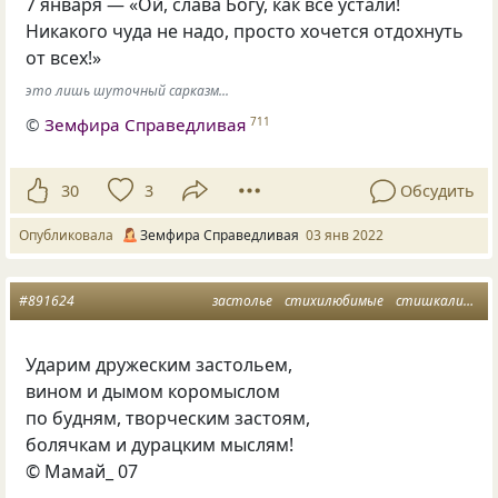
7 января — «Ой, слава Богу, как все устали!
Никакого чуда не надо, просто хочется отдохнуть
от всех!»
это лишь шуточный сарказм...
©
Земфира Справедливая
711
30
3
Обсудить
Опубликовала
Земфира Справедливая
03 янв 2022
#891624
застолье
стихилюбимые
стишкалики п
Ударим дружеским застольем,
вином и дымом коромыслом
по будням, творческим застоям,
болячкам и дурацким мыслям!
© Мамай_ 07