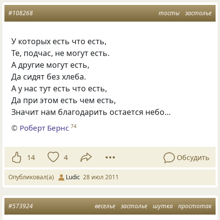
#108268
тосты
застолье
У которых есть что есть,
Те, подчас, не могут есть.
А другие могут есть,
Да сидят без хлеба.
А у нас тут есть что есть,
Да при этом есть чем есть,
Значит нам благодарить остается небо…
©
Роберт Бернс
74
14
4
Обсудить
Опубликовал(а)
Ludic
28 июл 2011
#573924
веселье
застолье
шутка
простотак