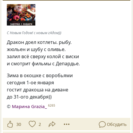
С Новым Годом! с новым гАдом)))
Дракон доел котлеты. рыбу.
жюльен и шубу с оливье.
залил всё сверху колой с виски
и смотрит фильмы с Депардье.
Зима в окошке с воробьями
сегодня 1-ое января
гостит дракоша на диване
до 31-ого декабря))
©
Марина Grazia_
6265
30
2
Обсудить