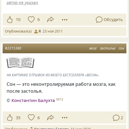
автор не указан
10
6
Обсудить
Опубликовал(а)
Я
23 ноя 2011
#2215380
мозг
застолье
сон
НА КАРТИНКЕ ОТРЫВОК ИЗ МОЕГО БЕСТСЕЛЛЕРА «ВЕСНА».
Сон — это неконтролируемая работа мозга, как
после застолья.
©
Константин Балухта
5013
35
6
2