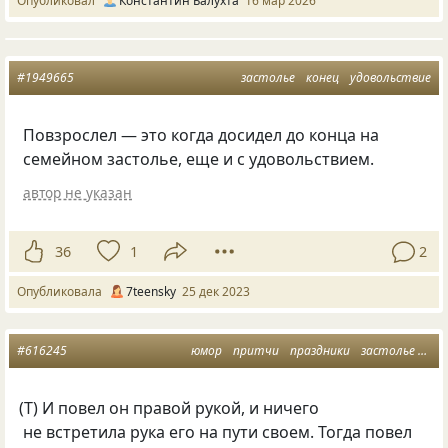
Опубликовал
Константин Балухта
16 мар 2026
#1949665
застолье
конец
удовольствие
Повзрослел — это когда досидел до конца на
семейном застолье, еще и с удовольствием.
автор не указан
36
1
2
Опубликовала
7teensky
25 дек 2023
#616245
юмор
притчи
праздники
застолье
мыс
(
Т) И повел он правой рукой, и ничего
не встретила рука его на пути своем. Тогда повел