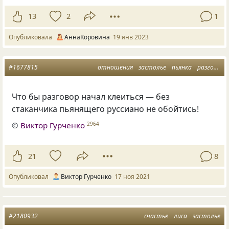
13
2
1
Опубликовала
АннаКоровина
19 янв 2023
#1677815
отношения
застолье
пьянка
разговор
Что бы разговор начал клеиться — без
стаканчика пьянящего руссиано не обойтись!
©
Виктор Гурченко
2964
21
8
Опубликовал
Виктор Гурченко
17 ноя 2021
#2180932
счастье
лиса
застолье