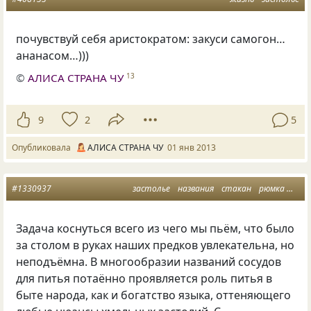
почувствуй себя аристократом: закуси самогон…
ананасом…)))
©
АЛИСА СТРАНА ЧУ
13
9
2
5
Опубликовала
АЛИСА СТРАНА ЧУ
01 янв 2013
#1330937
застолье
названия
стакан
рюмка
пит
Задача коснуться всего из чего мы пьём
,
что было
за столом в руках наших предков увлекательна
,
но
неподъёмна. В многообразии названий сосудов
для питья потаённо проявляется роль питья в
быте народа
,
как и богатство языка
,
оттеняющего