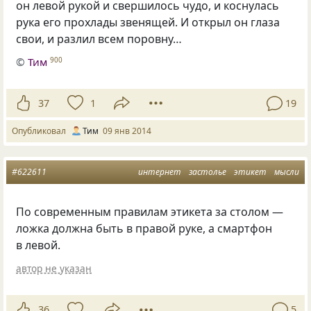
он левой рукой и свершилось чудо, и коснулась
рука его прохлады звенящей. И открыл он глаза
свои, и разлил всем поровну…
©
Тим
900
37
1
19
Опубликовал
Тим
09 янв 2014
#622611
интернет
застолье
этикет
мысли
По современным правилам этикета за столом —
ложка должна быть в правой руке, а смартфон
в левой.
автор не указан
36
5