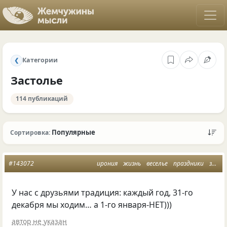
Категории
❮
Застолье
114 публикаций
Популярные
Сортировка:
#143072
ирония
жизнь
веселье
праздники
застолье
У нас с друзьями традиция: каждый год, 31-го
декабря мы ходим… а 1-го января-НЕТ)))
автор не указан