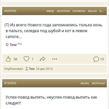
#609506
юмор
застолье
похмелье
мысли
новый год
(
Т) Из всего Нового года запомнились только конь
в пальто, селедка под шубой и кот в левом
сапоге…
©
Тим
900
36
1
10
Опубликовал
Тим
24 дек 2013
#164056
жизнь
застолье
Успех-повод выпить, неуспех-повод выпить как
следует!