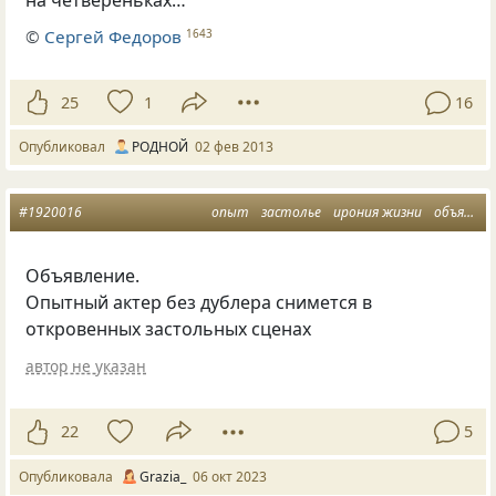
на четвереньках…
©
Сергей Федоров
1643
25
1
16
Опубликовал
РОДНОЙ
02 фев 2013
#1920016
опыт
застолье
ирония жизни
объявление
Объявление.
Опытный актер без дублера снимется в
откровенных застольных сценах
автор не указан
22
5
Опубликовала
Grazia_
06 окт 2023