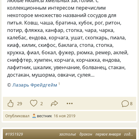
любые нюансы хмельных застолий. С
коллекционным интересом перечислим
некоторое множество названий сосудов для
питья. Ковш
,
чаша
,
братина
,
кубок
,
рог
,
ритон
,
потир
,
фляжка
,
канфар
,
стопка
,
чара
,
чарка
,
калебас
,
ендова
,
корчага
,
ушат
,
скопкарь
,
пиала
,
киаф
,
килик
,
скифос
,
баклага
,
стопа
,
стопка
,
кружка
,
фиал
,
бокал
,
фужер
,
рюмка
,
ремер
,
аклей
,
сниффтер
,
хумпен
,
корчага
,
корчажка
,
ендова
,
лафитник
,
шкалик
,
увенчание
,
болванец
,
стакан
,
достакан
,
мушорма
,
овкачи
,
сулея…
©
Лазарь Фрейдгейм
1
29
2
8
Опубликовал
вестник
16 ноя 2019
#1951929
застолье
дракон
первое января
год дракона