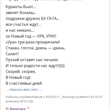
Куранты бьют…
звенят бокалы…
подружки дружно БУ-ГА-ГА…
все счастья ждут…
и нас немало…
за Новый год — УРА, УРА!!!
«Ура» три раза прокричали!
Стакан, глоток, дзинь — дзинь,
Салют!
Пускай оставят нас печали
И только радости нас ждут!)))))
Скорей, скорее,
В Новый год!
В счастливых дней
… показать весь текст …
Родилось в комментариях к #592523 с _Никонора ))) Вместо БУ-ГА-ГА
возможно ИГО-ГО)))
©
Вилочка
73