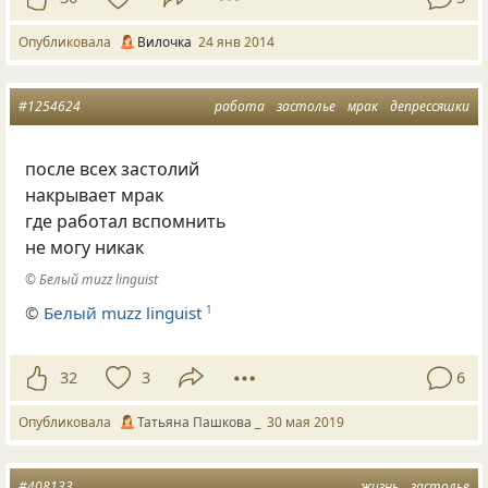
Опубликовала
Вилочка
24 янв 2014
#1254624
работа
застолье
мрак
депрессяшки
после всех застолий
накрывает мрак
где работал вспомнить
не могу никак
© Белый muzz linguist
©
Белый muzz linguist
1
32
3
6
Опубликовала
Татьяна Пашкова _
30 мая 2019
#408133
жизнь
застолье