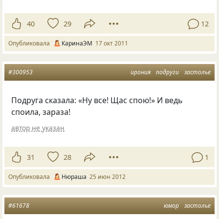
40
29
12
Опубликовала
КаринаЭМ
17 окт 2011
#300953
ирония
подруги
застолье
Подруга сказала: «Ну все! Щас спою!» И ведь
споила, зараза!
автор не указан
31
28
1
Опубликовала
Нюраша
25 июн 2012
#61678
юмор
застолье