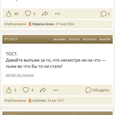
49
5
3
Опубликовала
Марина Бохан
07 янв 2024
#119223
выпивка
тосты
застолье
выводы
ТОСТ:
Давайте выпьем за то, что несмотря ни на что —
пьем во что бы то ни стало!
автор не указан
3
4
Обсудить
Опубликовала
svetlanka
24 авг 2011