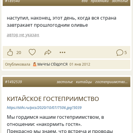
#189540
еда
праздники
застолье
наступил, наконец, этот день, когда вся страна
завтракает прошлогодним оливье
автор не указан
20
5
Опубликовала
МеЧтЫ СбУдУтСЯ
01 янв 2012
#1492539
застолье
китайцы
гостеприимство
ра
КИТАЙСКОЕ ГОСТЕПРИИМСТВО
https://stihi.ru/pics/2020/10/07/7506.jpg?3039
Мы гордимся нашим гостеприимством, в
отношении: «накормить гостя».
Прекрасно мы знаем, что встреча и проводы