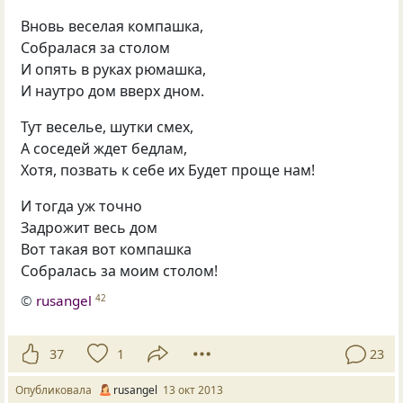
Вновь веселая компашка,
Собралася за столом
И опять в руках рюмашка,
И наутро дом вверх дном.
Тут веселье, шутки смех,
А соседей ждет бедлам,
Хотя, позвать к себе их Будет проще нам!
И тогда уж точно
Задрожит весь дом
Вот такая вот компашка
Собралась за моим столом!
©
rusangel
42
37
1
23
Опубликовала
rusangel
13 окт 2013