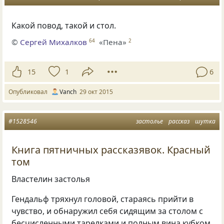
Какой повод, такой и стол.
©
Сергей Михалков
«Пена»
64
2
15
1
6
Опубликовал
Vanch
29 окт 2015
#1528546
застолье
рассказ
шутка
Книга пятничных рассказявок. Красный
том
Властелин застолья
Гендальф тряхнул головой, стараясь прийти в
чувство, и обнаружил себя сидящим за столом с
бесчисленными тарелками и полным вина кубком