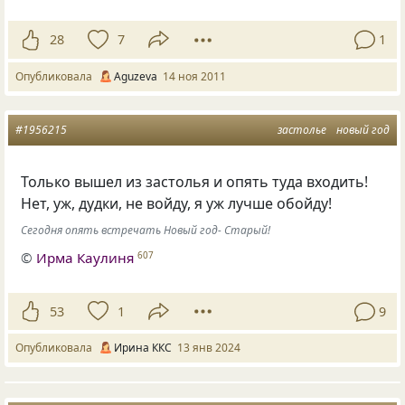
28
7
1
Опубликовала
Aguzeva
14 ноя 2011
#1956215
застолье
новый год
Только вышел из застолья и опять туда входить!
Нет, уж, дудки, не войду, я уж лучше обойду!
Сегодня опять встречать Новый год- Старый!
©
Ирма Каулиня
607
53
1
9
Опубликовала
Ирина ККС
13 янв 2024