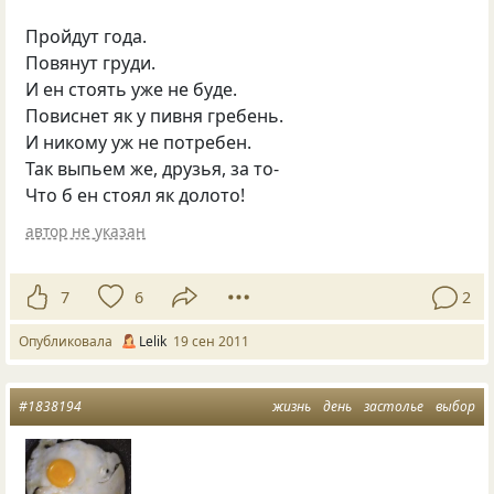
Пройдут года.
Повянут груди.
И ен стоять уже не буде.
Повиснет як у пивня гребень.
И никому уж не потребен.
Так выпьем же, друзья, за то-
Что б ен стоял як долото!
автор не указан
7
6
2
Опубликовала
Lelik
19 сен 2011
#1838194
жизнь
день
застолье
выбор