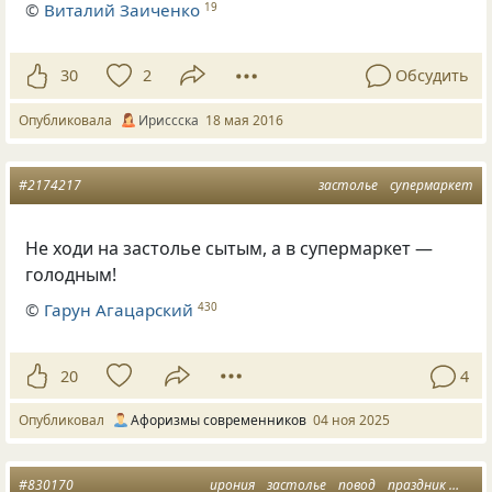
©
Виталий Заиченко
19
30
2
Обсудить
Опубликовала
Ириссска
18 мая 2016
#2174217
застолье
супермаркет
Не ходи на застолье сытым, а в супермаркет —
голодным!
©
Гарун Агацарский
430
20
4
Опубликовал
Афоризмы современников
04 ноя 2025
#830170
ирония
застолье
повод
праздник
прич