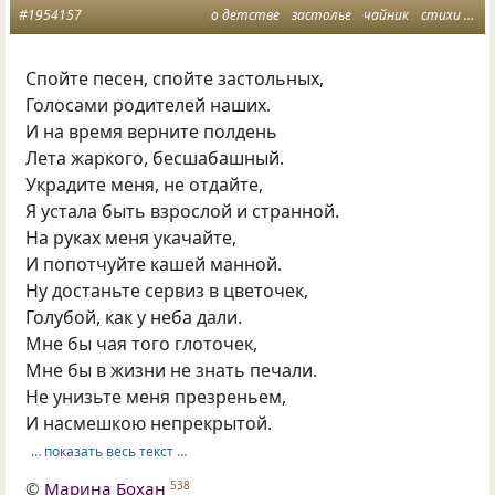
#1954157
о детстве
застолье
чайник
стихи о любви
Спойте песен, спойте застольных,
Голосами родителей наших.
И на время верните полдень
Лета жаркого, бесшабашный.
Украдите меня, не отдайте,
Я устала быть взрослой и странной.
На руках меня укачайте,
И попотчуйте кашей манной.
Ну достаньте сервиз в цветочек,
Голубой, как у неба дали.
Мне бы чая того глоточек,
Мне бы в жизни не знать печали.
Не унизьте меня презреньем,
И насмешкою непрекрытой.
… показать весь текст …
©
Марина Бохан
538