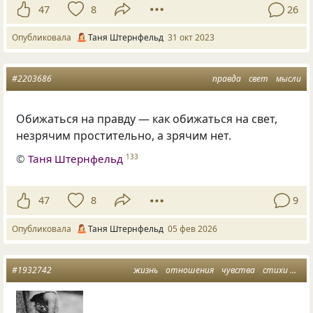
47
8
26
Опубликовала
Таня Штернфельд
31 окт 2023
#2203686
правда
свет
мысли
Обижаться на правду — как обижаться на свет,
незрячим простительно, а зрячим нет.
©
Таня Штернфельд
133
47
8
9
Опубликовала
Таня Штернфельд
05 фев 2026
#1932742
жизнь
отношения
чувства
стихи
точ