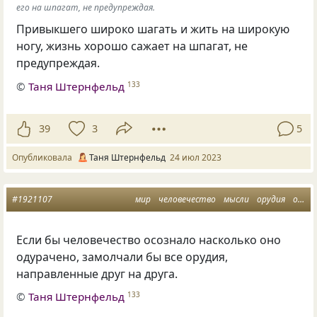
его на шпагат, не предупреждая.
Привыкшего широко шагать и жить на широкую
ногу, жизнь хорошо сажает на шпагат, не
предупреждая.
©
Таня Штернфельд
133
39
3
5
Опубликовала
Таня Штернфельд
24 июл 2023
#1921107
мир
человечество
мысли
орудия
одурачивание
Если бы человечество осознало насколько оно
одурачено, замолчали бы все орудия,
направленные друг на друга.
©
Таня Штернфельд
133