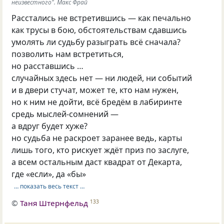
неизвестного". Макс Фрай
Расстались не встретившись — как печально
как трусы в бою, обстоятельствам сдавшись
умолять ли судьбу разыграть всё сначала?
позволить нам встретиться,
но расставшись …
случайных здесь нет — ни людей, ни событий
и в двери стучат, может те, кто нам нужен,
но к ним не дойти, всё бредём в лабиринте
средь мыслей-сомнений —
а вдруг будет хуже?
но судьба не раскроет заранее ведь, карты
лишь того, кто рискует ждёт приз по заслуге,
а всем остальным даст квадрат от Декарта,
где «если», да «бы»
… показать весь текст …
©
Таня Штернфельд
133