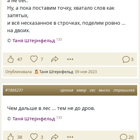
а не бес.
Ну, а пока поставим точку, хватало слов как
запятых,
и всё несказанное в строчках, поделим ровно …
на двоих.
©
Таня Штернфельд
133
47
7
3
Опубликовала
Таня Штернфельд
09 ноя 2023
#1866231
ирония
юмор
лес
мысли
страшилка
Чем дальше в лес … тем не до дров.
©
Таня Штернфельд
133
38
3
20