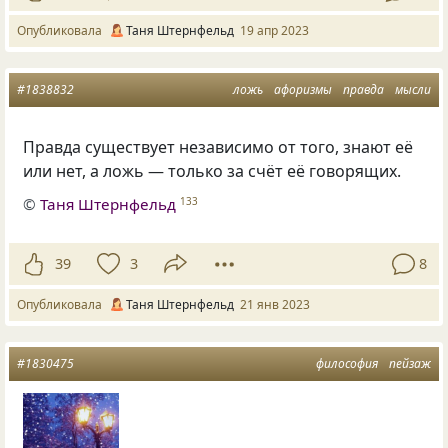
Опубликовала
Таня Штернфельд
19 апр 2023
#1838832
ложь
афоризмы
правда
мысли
Правда существует независимо от того, знают её
или нет, а ложь — только за счёт её говорящих.
©
Таня Штернфельд
133
39
3
8
Опубликовала
Таня Штернфельд
21 янв 2023
#1830475
философия
пейзаж