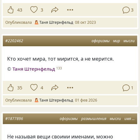
43
3
3
Опубликовала
Таня Штернфельд
08 окт 2023
#2202462
афоризмы
мир
мысли
Кто хочет мира, тот мирится, а не мерится.
©
Таня Штернфельд
133
35
4
1
Опубликовала
Таня Штернфельд
01 фев 2026
#1877896
афоризмы
размышления
мысли
имя
на
Не называя вещи своими именами, можно