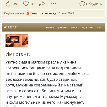
35
3
Обсудить
Опубликовала
Таня Штернфельд
11 ноя 2023
#1923521
жизнь
чувства
мысли
мужчина
импотент
Импотент.
Уютно сидя в мягком кресле у камина,
согревшись танцами огня под коньячок
он вспоминал былых своих, ещё любимых …
век доживающий, как будто старичок.
Хотя, мужчина современный и не старый
всего-то сорок с небольшим и зим и лет
внутри же пепел от напалма Муладхары
и холм могильный из него, как монумент.