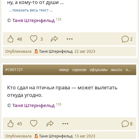
ну, а кому-то от души …
… показать весь текст …
©
Таня Штернфельд
133
48
3
2
Опубликовала
Таня Штернфельд
22 авг 2023
#1901721
юмор
сарказм
афоризмы
мысли
птичьи права
Кто сдал на птичьи права — может вылетать
откуда угодно.
©
Таня Штернфельд
133
45
8
Опубликовала
Таня Штернфельд
13 авг 2023