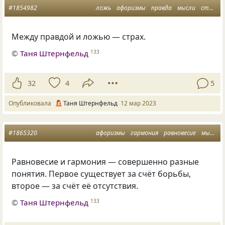
#1854982
ложь
афоризмы
правда
мысли
страх
Между правдой и ложью — страх.
©
Таня Штернфельд
133
32
4
5
Опубликовала
Таня Штернфельд
12 мар 2023
#1865320
афоризмы
гармония
равновесие
мысли
Равновесие и гармония — совершенно разные
понятия. Первое существует за счёт борьбы,
второе — за счёт её отсутствия.
©
Таня Штернфельд
133