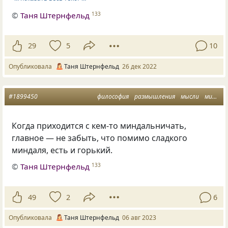
©
Таня Штернфельд
133
29
5
10
Опубликовала
Таня Штернфельд
26 дек 2022
#1899450
философия
размышления
мысли
миндаль
Когда приходится с кем-то миндальничать,
главное — не забыть, что помимо сладкого
миндаля, есть и горький.
©
Таня Штернфельд
133
49
2
6
Опубликовала
Таня Штернфельд
06 авг 2023