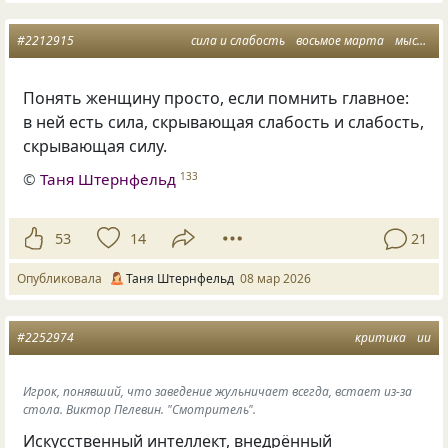
#2212915
сила и слабость
восьмое марта
мысли
Понять женщину просто, если помнить главное:
в ней есть сила, скрывающая слабость и слабость,
скрывающая силу.
©
Таня Штернфельд
133
53
14
21
Опубликовала
Таня Штернфельд
08 мар 2026
#2252974
критика
ии
Игрок, понявший, что заведение жульничает всегда, встает из-за
стола. Виктор Пелевин. "Смотритель".
Искусственный интеллект, внедрённый