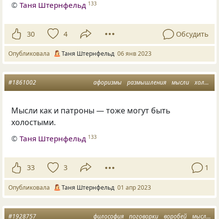
©
Таня Штернфельд
133
30
4
Обсудить
Опубликовала
Таня Штернфельд
06 янв 2023
#1861002
афоризмы
размышления
мысли
холостые патроны
Мысли как и патроны — тоже могут быть
холостыми.
©
Таня Штернфельд
133
33
3
1
Опубликовала
Таня Штернфельд
01 апр 2023
#1928757
философия
поговорки
воробей
мысли
к