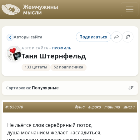
Подписаться
Авторы сайта
❮
АВТОР САЙТА •
ПРОФИЛЬ
Таня Штернфельд
133 цитаты
52 подписчика
Популярные
Сортировка:
#1958070
душа
лирика
тишина
мысли
Не льётся слов серебряный поток,
душа молчанием желает насладиться,
что золотом сверкало между строк,