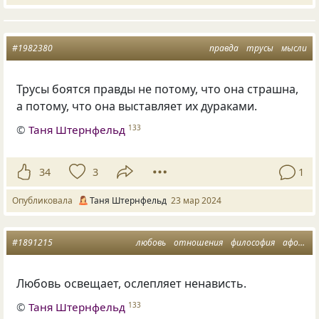
#1982380
правда
трусы
мысли
Трусы боятся правды не потому, что она страшна,
а потому, что она выставляет их дураками.
©
Таня Штернфельд
133
34
3
1
Опубликовала
Таня Штернфельд
23 мар 2024
#1891215
любовь
отношения
философия
афоризмы
Любовь освещает, ослепляет ненависть.
©
Таня Штернфельд
133