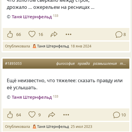
дрожало … ожерельем на ресницах …
©
Таня Штернфельд
133
66
16
8
Опубликовала
Таня Штернфельд
18 янв 2024
#1895055
философия
правда
размышления
тяжесть
Ещё неизвестно, что тяжелее: сказать правду или
её услышать.
©
Таня Штернфельд
133
64
9
10
Опубликовала
Таня Штернфельд
25 июл 2023