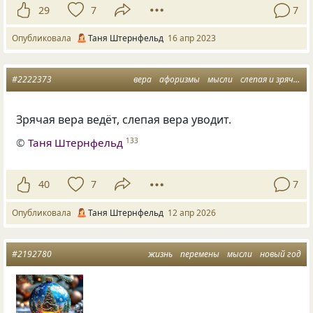
29
7
7
Опубликовала
Таня Штернфельд
16 апр 2023
#2222373
вера
афоризмы
мысли
слепая и зрячая
Зрячая вера ведёт, слепая вера уводит.
©
Таня Штернфельд
133
40
7
7
Опубликовала
Таня Штернфельд
12 апр 2026
#2192780
жизнь
перемены
мысли
новый год