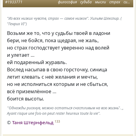
#1933771
философия
судьба
мысли
страх
синица и журавль
"Из всех низких чувств, страх — самое низкое". Уильям Шекспир. (
"Генрих VI")
Возьми же то, что у судьбы твоей в ладони
бери, не бойся, пока щедрая, не жаль,
но страх господствует уверенно над волей
и улетает …
ей подаренный журавль.
Вослед насыпав в свою горсточку, синица
летит клевать с неё желания и мечты,
но не исполниться которым и не сбыться,
всё приземлённое …
боится высоты.
''Однажды рискнув, можно остаться счастливым на всю жизнь". ,,
Ayant risque une fois-on peut rester heureux toute la vie".
©
Таня Штернфельд
133