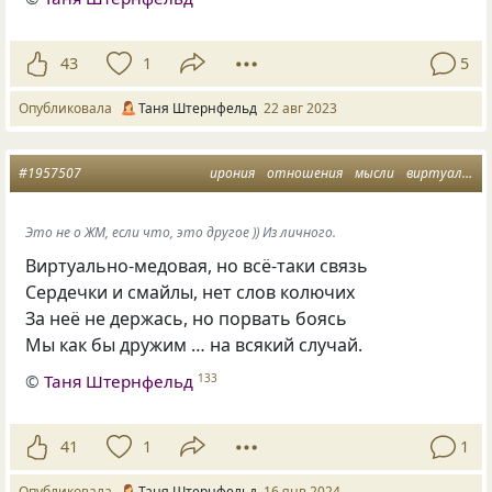
43
1
5
Опубликовала
Таня Штернфельд
22 авг 2023
#1957507
ирония
отношения
мысли
виртуальный роман
Это не о ЖМ, если что, это другое )) Из личного.
Виртуально-медовая, но всё-таки связь
Сердечки и смайлы, нет слов колючих
За неё не держась, но порвать боясь
Мы как бы дружим … на всякий случай.
©
Таня Штернфельд
133
41
1
1
Опубликовала
Таня Штернфельд
16 янв 2024