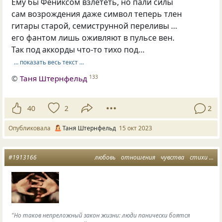
Ему бы Фениксом взлететь, но пали силы
сам возрождения даже символ теперь тлен
гитары старой, семиструнной переливы …
его фантом лишь оживляют в пульсе вен.
Так под аккорды что-то тихо под…
… показать весь текст …
©
Таня Штернфельд
133
40
2
2
Опубликовала
Таня Штернфельд
15 окт 2023
#1913166
любовь
отношения
чувства
стихи
ра
"Но таков непреложный закон жизни: люди панически боятся