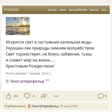
#1954248
жизнь
свет
волшебство
мысли
рождество
Искрится свет в застывших капельках воды
Украшен лик природы зимним волшебством
Свет торжествует, не боясь забвения, тьмы
и славит мир на жизнь …
Христовым Рождеством!
Фото автора. 7 января, 2024 г.
©
Таня Штернфельд
133
44
4
8
Опубликовала
Таня Штернфельд
07 янв 2024