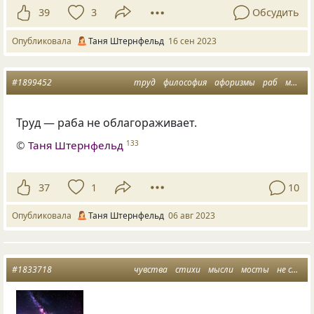
39
3
Обсудить
Опубликовала
Таня Штернфельд
16 сен 2023
#1899452
труд
философия
афоризмы
раб
мысли
Труд — раба не облагораживает.
©
Таня Штернфельд
133
37
1
10
Опубликовала
Таня Штернфельд
06 авг 2023
#1833718
чувства
стихи
мысли
мосты
не сжигайте