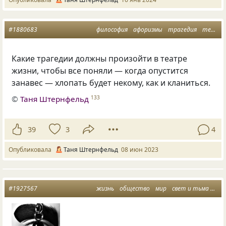
#1880683
философия
афоризмы
трагедия
театр
Какие трагедии должны произойти в театре
жизни, чтобы все поняли — когда опустится
занавес — хлопать будет некому, как и кланиться.
©
Таня Штернфельд
133
39
3
4
Опубликовала
Таня Штернфельд
08 июн 2023
#1927567
жизнь
общество
мир
свет и тьма
мыс