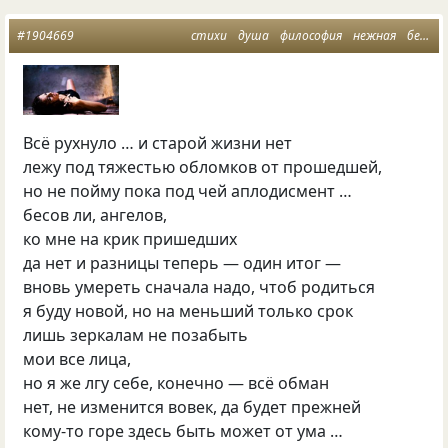
#1904669
стихи
душа
философия
нежная
бессмертие души
Всё рухнуло … и старой жизни нет
лежу под тяжестью обломков от прошедшей,
но не пойму пока под чей аплодисмент …
бесов ли, ангелов,
ко мне на крик пришедших
да нет и разницы теперь — один итог —
вновь умереть сначала надо, чтоб родиться
я буду новой, но на меньший только срок
лишь зеркалам не позабыть
мои все лица,
но я же лгу себе, конечно — всё обман
нет, не изменится вовек, да будет прежней
кому-то горе здесь быть может от ума …