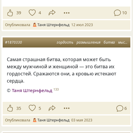
39
4
10
Опубликовала
Таня Штернфельд
12 июл 2023
#1870330
гордость
размышления
битва
мысли
Самая страшная битва, которая может быть
между мужчиной и женщиной — это битва их
гордостей. Сражаются они, а кровью истекают
сердца.
©
Таня Штернфельд
133
35
5
6
Опубликовала
Таня Штернфельд
03 мая 2023