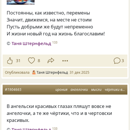
Постоянны, как известно, перемены
Значит, движемся, на месте не стоим
Пусть добрыми же будут непременно
И жизни новый год на жизнь благославим!
©
Таня Штернфельд
133
31
8
3
Опубликовала
Таня Штернфельд
31 дек 2025
#1904665
ирония
ангелочки
мысли
чёртики в глазах
В ангельски красивых глазах пляшут вовсе не
ангелочки, а те же чёртики, что и в чертовски
красивых.
©
Таня Штернфельд
133