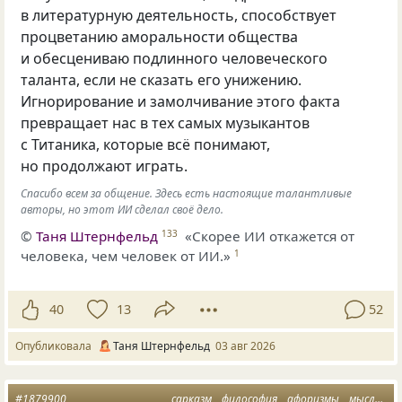
в литературную деятельность, способствует
процветанию аморальности общества
и обесцениваю подлинного человеческого
таланта, если не сказать его унижению.
Игнорирование и замолчивание этого факта
превращает нас в тех самых музыкантов
с Титаника, которые всё понимают,
но продолжают играть.
Спасибо всем за общение. Здесь есть настоящие талантливые
авторы, но этот ИИ сделал своё дело.
©
Таня Штернфельд
«Скорее ИИ откажется от
133
человека, чем человек от ИИ.»
1
40
13
52
Опубликовала
Таня Штернфельд
03 авг 2026
#1879900
сарказм
философия
афоризмы
мысли
м