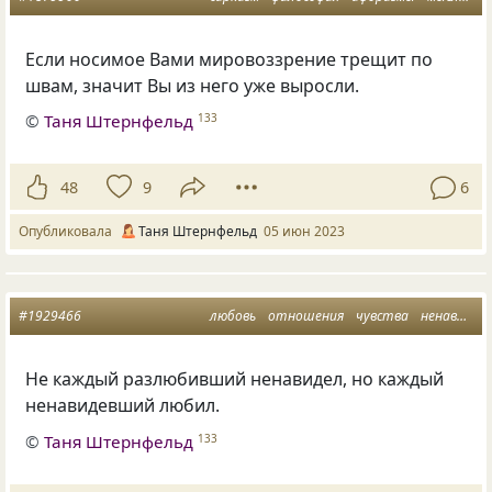
Если носимое Вами мировоззрение трещит по
швам, значит Вы из него уже выросли.
©
Таня Штернфельд
133
48
9
6
Опубликовала
Таня Штернфельд
05 июн 2023
#1929466
любовь
отношения
чувства
ненависть
Не каждый разлюбивший ненавидел, но каждый
ненавидевший любил.
©
Таня Штернфельд
133