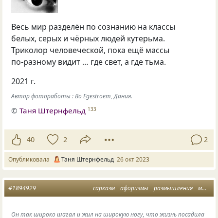
Весь мир разделён по сознанию на классы
белых, серых и чёрных людей кутерьма.
Триколор человеческой, пока ещё массы
по-разному видит … где свет, а где тьма.
2021 г.
Автор фотоработы : Bo Egestroem, Дания.
©
Таня Штернфельд
133
40
2
2
Опубликовала
Таня Штернфельд
26 окт 2023
#1894929
сарказм
афоризмы
размышления
мысли
Он так широко шагал и жил на широкую ногу, что жизнь посадила