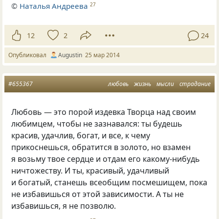
©
Наталья Андреева
27
12
2
24
Опубликовал
Augustin
25 мар 2014
#655367
любовь
жизнь
мысли
страдание
Любовь — это порой издевка Творца над своим
любимцем, чтобы не зазнавался: ты будешь
красив, удачлив, богат, и все, к чему
прикоснешься, обратится в золото, но взамен
я возьму твое сердце и отдам его какому-нибудь
ничтожеству. И ты, красивый, удачливый
и богатый, станешь всеобщим посмешищем, пока
не избавишься от этой зависимости. А ты не
избавишься, я не позволю.