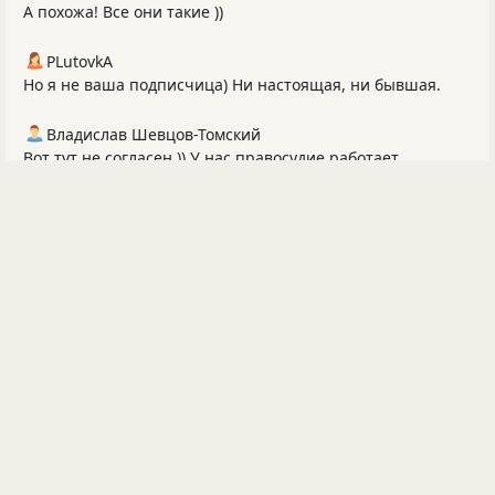
А похожа! Все они такие ))
PLutоvkА
Но я не ваша подписчица) Ни настоящая, ни бывшая.
Владислав Шевцов-Томский
Вот тут не согласен )) У нас правосудие работает
выборочно. Многовековая Традиция! Вы, возможно,...
TheMagicCat
Это не только хорошести касается, но, например, и
справедливости. Невозможно быть выборочно хорош...
Владислав Шевцов-Томский
"Когда у блогера плохое настроение, он звонит и пишет
бывшим подписчицам..."
Vanch
в семье не без красавца ))