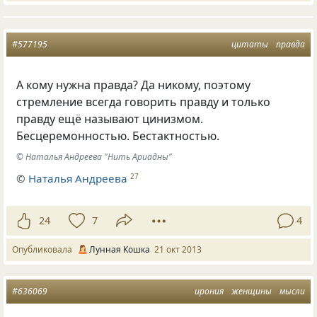
#577195
цитаты
правда
А кому нужна правда? Да никому, поэтому
стремление всегда говорить правду и только
правду ещё называют цинизмом.
Бесцеремонностью. Бестактностью.
© Наталья Андреева "Нить Ариадны"
©
Наталья Андреева
27
24
7
4
Опубликовала
Лунная Кошка
21 окт 2013
#636069
ирония
женщины
мысли