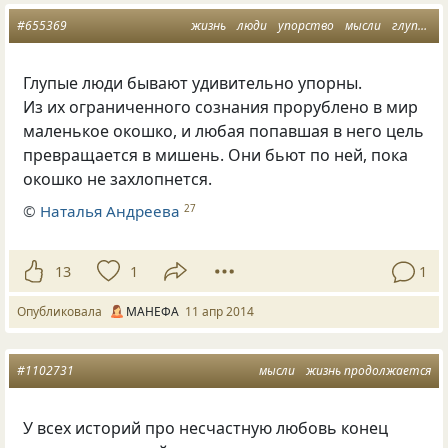
#655369
жизнь
люди
упорство
мысли
глупость
Глупые люди бывают удивительно упорны.
Из их ограниченного сознания прорублено в мир
маленькое окошко, и любая попавшая в него цель
превращается в мишень. Они бьют по ней, пока
окошко не захлопнется.
©
Наталья Андреева
27
13
1
1
Опубликовала
МАНЕФА
11 апр 2014
#1102731
мысли
жизнь продолжается
У всех историй про несчастную любовь конец