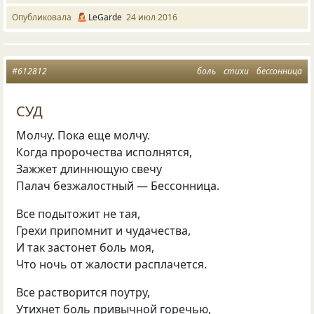
Опубликовала
LeGarde
24 июл 2016
#612812
боль
стихи
бессонница
СУД
Молчу. Пока еще молчу.
Когда пророчества исполнятся,
Зажжет длиннющую свечу
Палач безжалостный — Бессонница.
Все подытожит не тая,
Грехи припомнит и чудачества,
И так застонет боль моя,
Что ночь от жалости расплачется.
Все растворится поутру,
Утихнет боль привычной горечью,