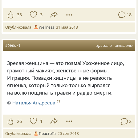
33
3
18
Опубликовала
Wellness
31 мая 2013
#560071
красота
женщины
Зрелая женщина — это поэма! Ухоженное лицо,
грамотный макияж, женственные формы.
И грация. Повадки хищницы, а не резвость
ягнёнка, который только-только вырвался
на волю пощипать травки и рад до смерти.
©
Наталья Андреева
27
26
1
2
Опубликовала
ПростоТа
20 сен 2013