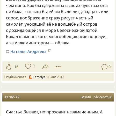
чем вино. Как бы сдержанна в своих чувствах она
ни была, сколько бы ей ни было лет, двадцать или
сорок, воображение сразу рисует частный
самолёт, уносящий её на волшебный остров
с дожидающейся в море белоснежной яхтой.
Бокал шампанского, многообещающие поцелуи,
а за иллюминатором — облака.
©
Наталья Андреева
27
16
1
9
Опубликовала
Camelya
08 авг 2013
#1102719
мысли
где счастье
Счастье бывает
,
но проходит незамеченным. А