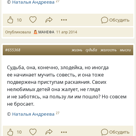
©
Наталья Андреева
27
10
Обсудить
Опубликовала
МАНЕФА
11 апр 2014
#655368
жизнь
судьба
жалость
мысли
Судьба, она, конечно, злодейка, но иногда
ее начинает мучить совесть, и она тоже
подвержена приступам раскаяния. Своих
нелюбимых детей она жалует, не глядя
и не заботясь, на пользу ли им пошло? Но совсем
не бросает.
©
Наталья Андреева
27
10
Обсудить