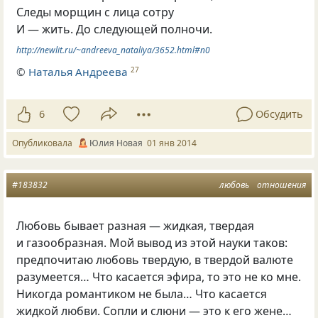
Следы морщин с лица сотру
И — жить. До следующей полночи.
http://newlit.ru/~andreeva_nataliya/3652.html#n0
©
Наталья Андреева
27
6
Обсудить
Опубликовала
Юлия Новая
01 янв 2014
#183832
любовь
отношения
Любовь бывает разная — жидкая, твердая
и газообразная. Мой вывод из этой науки таков:
предпочитаю любовь твердую, в твердой валюте
разумеется… Что касается эфира, то это не ко мне.
Никогда романтиком не была… Что касается
жидкой любви. Сопли и слюни — это к его жене…