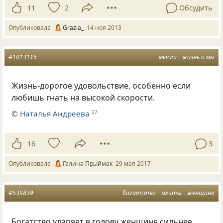
11
2
Обсудить
Опубликовала
Grazia_
14 ноя 2013
#1013115
мысли
жизнь и мы
Жизнь-дорогое удовольствие, особенно если
любишь гнать на высокой скорости.
©
Наталья Андреева
27
16
3
Опубликовала
Галина Прыймак
29 мая 2017
#539839
богатство
мечты
женщина
Богатство ударяет в голову женщине сильнее,