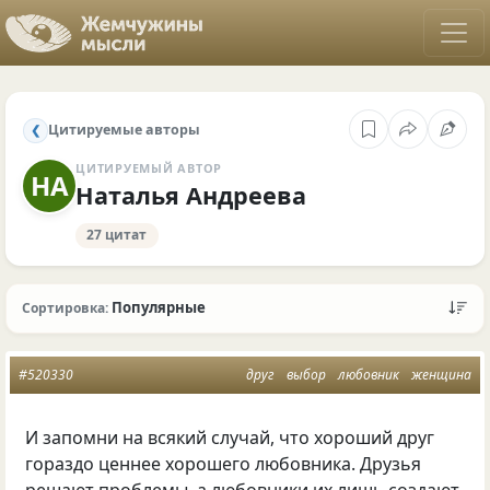
Цитируемые авторы
❮
ЦИТИРУЕМЫЙ АВТОР
НА
Наталья Андреева
27 цитат
Популярные
Сортировка:
#520330
друг
выбор
любовник
женщина
И запомни на всякий случай, что хороший друг
гораздо ценнее хорошего любовника. Друзья
решают проблемы, а любовники их лишь создают.