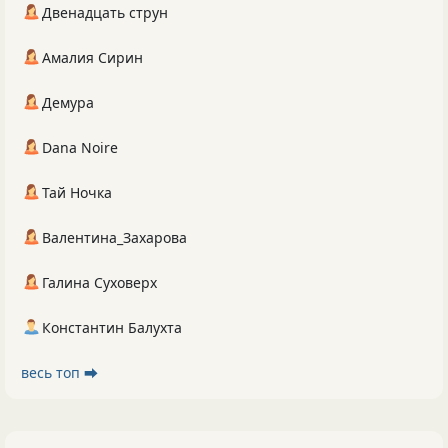
Двенадцать струн
Амалия Сирин
Демура
Dana Noire
Тай Ночка
Валентина_Захарова
Галина Суховерх
Константин Балухта
весь топ ⮕