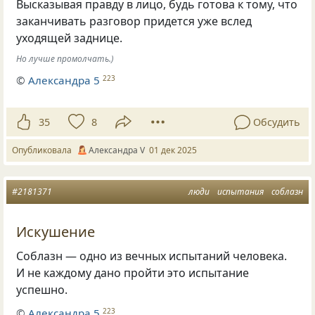
Высказывая правду в лицо, будь готова к тому, что
заканчивать разговор придется уже вслед
уходящей заднице.
Но лучше промолчать.)
©
Александра 5
223
35
8
Обсудить
Опубликовала
Александра V
01 дек 2025
#2181371
люди
испытания
соблазн
Искушение
Соблазн — одно из вечных испытаний человека.
И не каждому дано пройти это испытание
успешно.
©
Александра 5
223