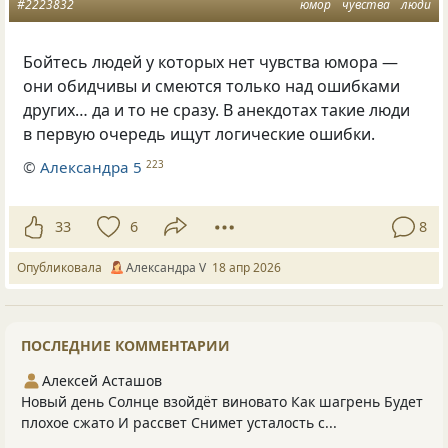
#2223832
юмор
чувства
люди
Бойтесь людей у которых нет чувства юмора —
они обидчивы и смеются только над ошибками
других… да и то не сразу. В анекдотах такие люди
в первую очередь ищут логические ошибки.
©
Александра 5
223
33
6
8
Опубликовала
Александра V
18 апр 2026
ПОСЛЕДНИЕ КОММЕНТАРИИ
Алексей Асташов
Новый день Солнце взойдёт виновато Как шагрень Будет
плохое сжато И рассвет Снимет усталость с...