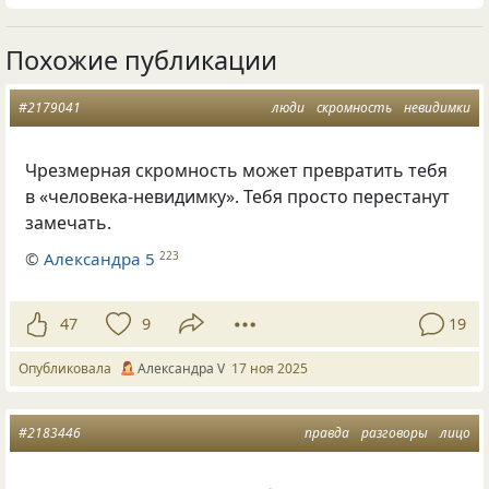
Похожие публикации
#2179041
люди
скромность
невидимки
Чрезмерная скромность может превратить тебя
в «человека-невидимку». Тебя просто перестанут
замечать.
©
Александра 5
223
47
9
19
Опубликовала
Александра V
17 ноя 2025
#2183446
правда
разговоры
лицо