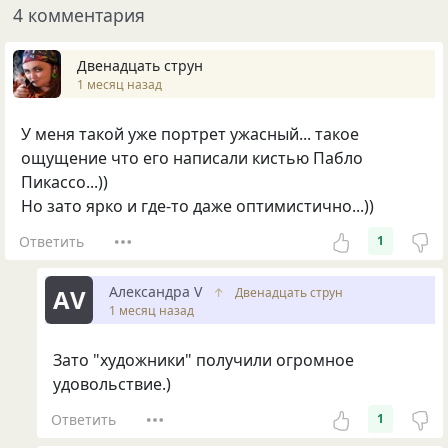
4 комментария
Двенадцать струн
1 месяц назад
У меня такой уже портрет ужасный... такое
ощущение что его написали кистью Пабло
Пикассо...))
Но зато ярко и где-то даже оптимистично...))
Ответить
1
Александра V
АV
↑
Двенадцать струн
1 месяц назад
Зато "художники" получили огромное
удовольствие.)
Ответить
1