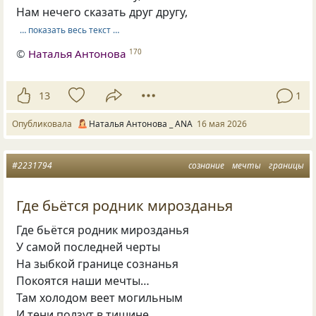
Нам нечего сказать друг другу,
… показать весь текст …
©
Наталья Антонова
170
13
1
Опубликовала
Наталья Антонова _ ANA
16 мая 2026
#2231794
сознание
мечты
границы
Где бьётся родник мирозданья
Где бьётся родник мирозданья
У самой последней черты
На зыбкой границе сознанья
Покоятся наши мечты…
Там холодом веет могильным
И тени ползут в тишине,