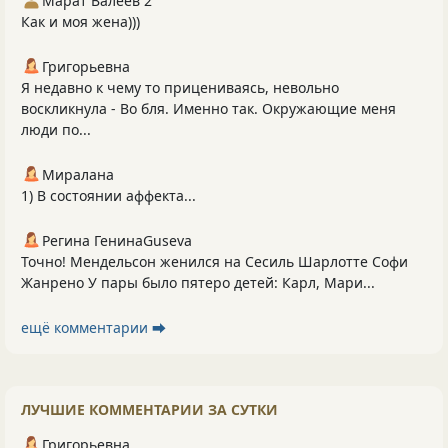
Марат Валеев 2
Как и моя жена)))
Григорьевна
Я недавно к чему то прицениваясь, невольно
воскликнула - Во бля. Именно так. Окружающие меня
люди по...
Миралана
1) В состоянии аффекта...
Регина ГенинаGuseva
Точно! Мендельсон женился на Сесиль Шарлотте Софи
Жанрено У пары было пятеро детей: Карл, Мари...
ещё комментарии ⮕
ЛУЧШИЕ КОММЕНТАРИИ ЗА СУТКИ
Григорьевна