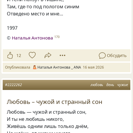
Там, где-то под пологом синим
Отведено место и мне…
1997
©
Наталья Антонова
170
12
Обсудить
Опубликовала
Наталья Антонова _ ANA
16 мая 2026
#2222262
любовь
день
чужие
Любовь – чужой и странный сон
Любовь — чужой и странный сон,
И ты не любишь никого,
Живёшь одним лишь только днём,