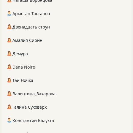
Наташа Воронцова
Арыстан Тастанов
Двенадцать струн
Амалия Сирин
Демура
Dana Noire
Тай Ночка
Валентина_Захарова
Галина Суховерх
Константин Балухта