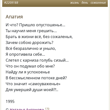
#2209188
жизнь
день
сожаление
Апатия
И что? Пришло опустошенье…
Ты научил меня грешить…
Брать в жизни всё, без сожаленья,
Зачем собою дорожить?
Всё безразлично и уныло,
Я опротивела себе…
Слетел с карниза голубь сизый…
Что он подумал обо мне?
Найду ли я успокоенье
В бессмысленном потоке дней?
Что значит «самоуваженье»
Для умершей души моей?!..
1995
©
Наталья Антонова
170