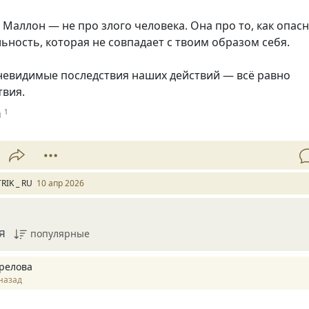
Маллон — не про злого человека. Она про то, как опас
ьность, которая не совпадает с твоим образом себя.
 невидимые последствия наших действий — всё равно
твия.
и
1
RIK _ RU
10 апр 2026
я
популярные
релова
назад