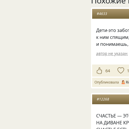
Похожие 
#4633
Дети-это забо
к ним спящим,
и понимаешь, 
автор не указан
64
Опубликовала
Ri
#12268
СЧАСТЬЕ — Э
НА ДИВАНЕ К