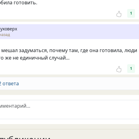
била готовить.
1
Суховерх
назад
 мешал задуматься, почему там, где она готовила, люди
то же не единичный случай...
1
2 ответа