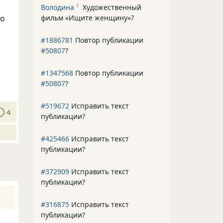
Володина
Художественный
1
но
фильм «Ищите женщину»
?
#1886781
Повтор публикации
#50807
?
#1347568
Повтор публикации
#50807
?
#519672
Исправить текст
4
публикации?
#425466
Исправить текст
публикации?
#372909
Исправить текст
публикации?
#316875
Исправить текст
публикации?