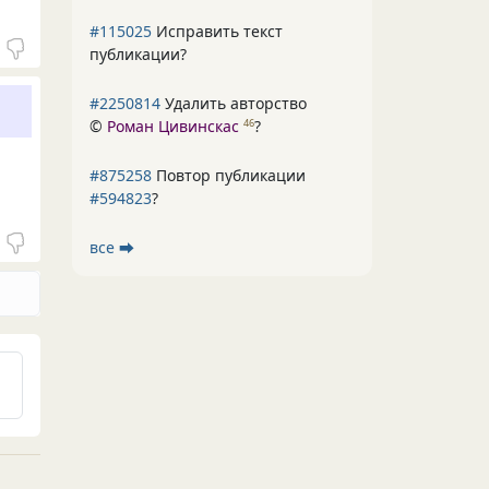
#115025
Исправить текст
публикации?
#2250814
Удалить авторство
©
Роман Цивинскас
?
46
#875258
Повтор публикации
#594823
?
все ⮕