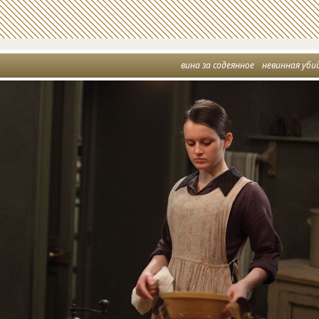
вина за содеянное
невинная уби