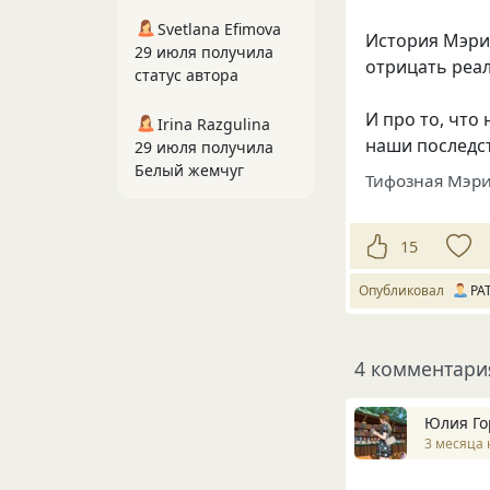
Svetlana Efimova
История Мэри 
29 июля получила
отрицать реал
статус автора
И про то, что
Irina Razgulina
наши последс
29 июля получила
Белый жемчуг
Тифозная Мэр
15
Опубликовал
PAT
4 комментари
Юлия Го
3 месяца 