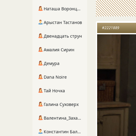
Наташа Воронцова
Арыстан Тастанов
#2221889
Двенадцать струн
Амалия Сирин
Демура
Dana Noire
Тай Ночка
Галина Суховерх
Валентина_Захарова
Константин Балухта