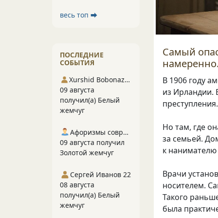
весь топ ⮕
Самый опас
ПОСЛЕДНИЕ
намеренно.
СОБЫТИЯ
В 1906 году а
Xurshid Bobonazarov
09 августа
из Ирландии. 
получил(а) Белый
преступления.
жемчуг
Но там, где 
Афоризмы современников
за семьей. До
09 августа получил
к нанимателю 
Золотой жемчуг
Врачи устано
Сергей Иванов 22
носителем. Са
08 августа
получил(а) Белый
Такого раньш
жемчуг
была практич