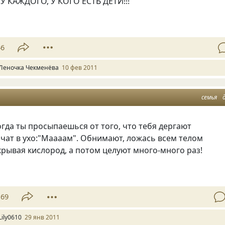
У КАЖДОГО, У КОГО ЕСТЬ ДЕТИ!!!
46
Леночка Чекменёва
10 фев 2011
семья
огда ты просыпаешься от того, что тебя дергают
ичат в ухо:"Маааам". Обнимают, ложась всем телом
крывая кислород, а потом целуют много-много раз!
169
Lily0610
29 янв 2011