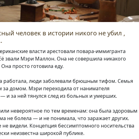
ный человек в истории никого не убил ,
.
мериканские власти арестовали повара-иммигранта
Её звали Мэри Маллон. Она не совершила никакого
 Она просто готовила еду.
она работала, люди заболевали брюшным тифом. Семья
м за домом. Мэри переходила от нанимателя
— и за ней тянулся след из больных и умерших.
вили невероятное по тем временам: она была здоровым
ма не болела — и не понимала, что заражает других.
е не видели. Концепция бессимптомного носительства
ески неизвестна широкой публике.