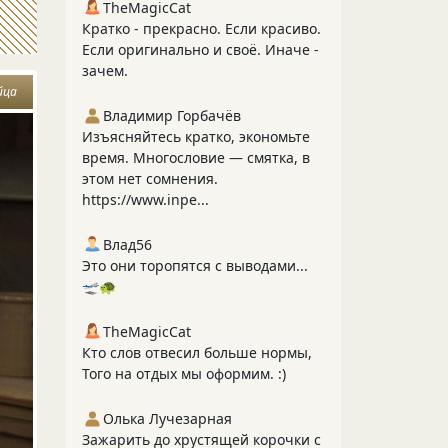
TheMagicCat
Кратко - прекрасно. Если красиво.
Если оригинально и своё. Иначе -
зачем.
йца
Владимир Горбачёв
Изъясняйтесь кратко, экономьте
время. Многословие — смятка, в
этом нет сомнения.
https://www.inpe...
Влад56
Это они торопятся с выводами...
🛫🐢
TheMagicCat
Кто слов отвесил больше нормы,
Того на отдых мы оформим. :)
Олька Лучезарная
Зажарить до хрустящей корочки с