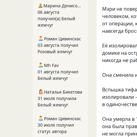
Марина Денисова 5
Мэри не повер
06 августа
человеком, ко
получил(а) Белый
от операции, 
жемчуг
навсегда брос
Роман Цивинскас
Её изолировал
03 августа получил
Розовый жемчуг
домике на ос
никогда не ра
Mh Fav
01 августа получил
Она сменила и
Белый жемчуг
Вспышка тифа 
Наталья Бикетова
изолировали —
31 июля получила
в одиночестве
Белый жемчуг
Она умерла в 
Роман Цивинскас
30 июля получил
она была прав
статус автора
не могла прин