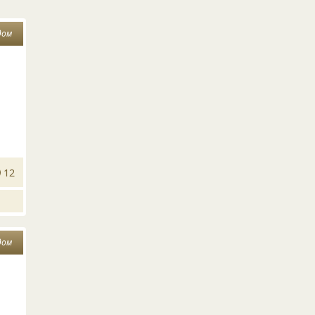
дом
12
дом