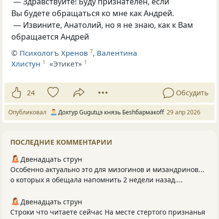
— Здравствуйте! Буду признателен, если
Вы будете обращаться ко мне как Андрей.
— Извините, Анатолий, но я не знаю, как к Вам
обращается Андрей
©
Психологъ Хренов
,
Валентина
7
Хлистун
«Этикет»
1
1
24
Обсудить
Опубликовал
Дохтур Gugutцэ князь Беshбармакоff
29 апр 2026
ПОСЛЕДНИЕ КОММЕНТАРИИ
Двенадцать струн
Особенно актуально это для мизогинов и мизандринов...
о которых я обещала напомнить 2 недели назад....
Двенадцать струн
Строки что читаете сейчас На месте стертого признанья