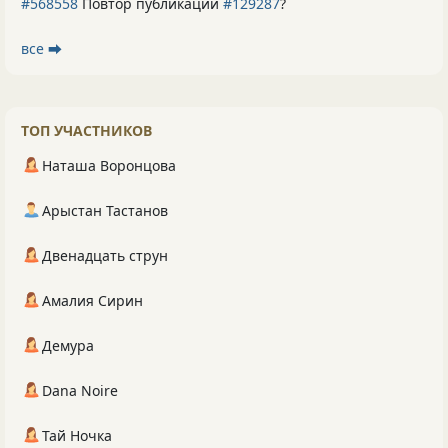
#568558
Повтор публикации
#129287
?
все ⮕
ТОП УЧАСТНИКОВ
Наташа Воронцова
Арыстан Тастанов
Двенадцать струн
Амалия Сирин
Демура
Dana Noire
Тай Ночка