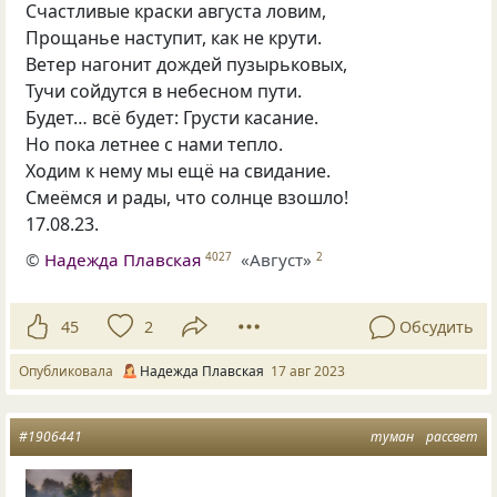
Счастливые краски августа ловим,
Прощанье наступит, как не крути.
Ветер нагонит дождей пузырьковых,
Тучи сойдутся в небесном пути.
Будет… всё будет: Грусти касание.
Но пока летнее с нами тепло.
Ходим к нему мы ещё на свидание.
Смеёмся и рады, что солнце взошло!
17.08.23
.
©
Надежда Плавская
«Август»
4027
2
45
2
Обсудить
Опубликовала
Надежда Плавская
17 авг 2023
#1906441
туман
рассвет