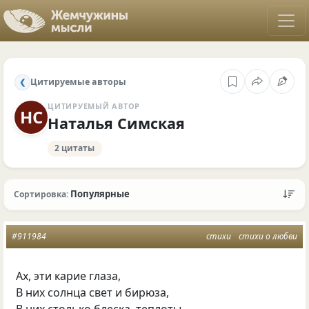
Цитируемые авторы
❮
ЦИТИРУЕМЫЙ АВТОР
НС
Наталья Симская
2 цитаты
Популярные
Сортировка:
#911984
стихи
стихи о любви
Ах, эти карие глаза,
В них солнца свет и бирюза,
В них столько блеска, теплоты,