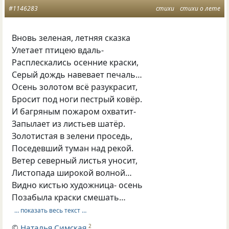
#1146283
стихи
стихи о лете
Вновь зеленая, летняя сказка
Улетает птицею вдаль-
Расплескались осенние краски,
Серый дождь навевает печаль…
Осень золотом всё разукрасит,
Бросит под ноги пестрый ковёр.
И багряным пожаром охватит-
Запылает из листьев шатёр.
Золотистая в зелени проседь,
Поседевший туман над рекой.
Ветер северный листья уносит,
Листопада широкой волной…
Видно кистью художница- осень
Позабыла краски смешать…
… показать весь текст …
©
Наталья Симская
2