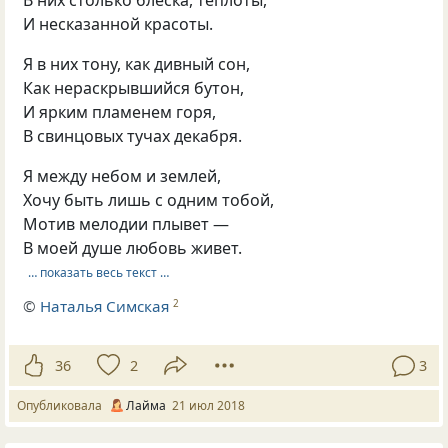
И несказанной красоты.
Я в них тону, как дивный сон,
Как нераскрывшийся бутон,
И ярким пламенем горя,
В свинцовых тучах декабря.
Я между небом и землей,
Хочу быть лишь с одним тобой,
Мотив мелодии плывет —
В моей душе любовь живет.
… показать весь текст …
©
Наталья Симская
2
36
2
3
Опубликовала
Лайма
21 июл 2018