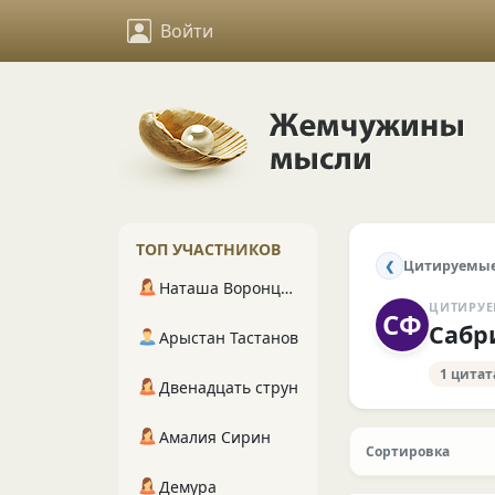
Войти
ТОП УЧАСТНИКОВ
Цитируемые
❮
Наташа Воронцова
ЦИТИРУЕ
СФ
Сабр
Арыстан Тастанов
1 цитат
Двенадцать струн
Амалия Сирин
Сортировка
Демура