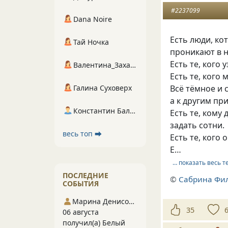
#2237099
Dana Noire
Есть люди, ко
Тай Ночка
проникают в н
Есть те, кого 
Валентина_Захарова
Есть те, кого
Галина Суховерх
Всё тёмное и 
а к другим пр
Константин Балухта
Есть те, кому
задать сотни.
весь топ ⮕
Есть те, кого 
Е…
… показать весь т
ПОСЛЕДНИЕ
©
Сабрина Фи
СОБЫТИЯ
Марина Денисова 5
35
06 августа
получил(а) Белый