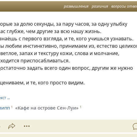
размышления
различия
вопросы отв
торые за долю секунды, за пару часов, за одну улыбку
ас глубже, чем другие за всю нашу жизнь.
узнаёшь с первого взгляда, и те, кого учишься узнавать.
 мы любим инстинктивно, принимаем из, естество целико
светлое, запах и текстуру кожи, слова и молчание,
иходится приспосабливаться.
 достаточно задать всего один вопрос, другим же нужно
оцениваем, и те, кого просто видим.
екст …
липп
«Кафе на острове Сен-Луи»
1
1
6