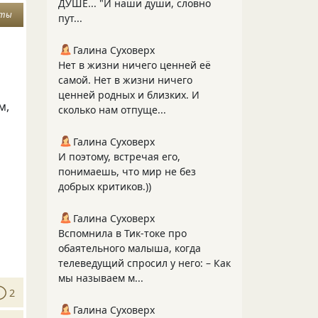
ДУШЕ... "И наши души, словно
еты
пут...
Галина Суховерх
Нет в жизни ничего ценней её
самой. Нет в жизни ничего
ценней родных и близких. И
м,
сколько нам отпуще...
Галина Суховерх
И поэтому, встречая его,
понимаешь, что мир не без
добрых критиков.))
Галина Суховерх
Вспомнила в Тик-токе про
обаятельного малыша, когда
телеведущий спросил у него: – Как
мы называем м...
2
Галина Суховерх