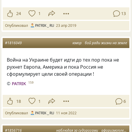
24
1
13
Опубликовал
PATRIK _ RU
23 апр 2019
#1816049
юмор
бой ради жизни на земле
Война на Украине будет идти до тех пор пока не
рухнет Европа, Америка и пока Россия не
сформулирует цели своей операции !
©
PATRIK
159
18
1
6
Опубликовал
PATRIK _ RU
11 ноя 2022
#1856716
наблюдая за судорогами
афоризмоплетов