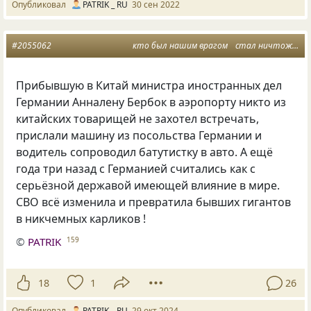
Опубликовал
PATRIK _ RU
30 сен 2022
#2055062
кто был нашим врагом
стал ничтожным
Прибывшую в Китай министра иностранных дел
Германии Анналену Бербок в аэропорту никто из
китайских товарищей не захотел встречать,
прислали машину из посольства Германии и
водитель сопроводил батутистку в авто. А ещё
года три назад с Германией считались как с
серьёзной державой имеющей влияние в мире.
СВО всё изменила и превратила бывших гигантов
в никчемных карликов !
©
PATRIK
159
18
1
26
Опубликовал
PATRIK _ RU
29 окт 2024