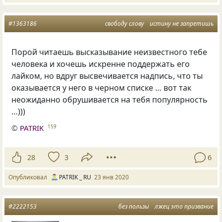
#1363186
свободу слову
истину не запретишь
Порой читаешь высказывание неизвестного тебе
человека и хочешь искренне поддержать его
лайком
,
но вдруг высвечивается надпись
,
что ты
оказывается у него в черном списке … вот так
неожиданно обрушивается на тебя популярность
…)))
©
PATRIK
159
28
3
6
Опубликовал
PATRIK _ RU
23 янв 2020
#2222153
без пользы
лжец это призвание