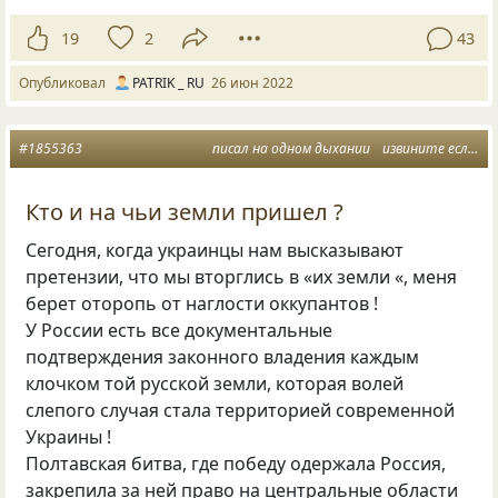
19
2
43
Опубликовал
PATRIK _ RU
26 июн 2022
#1855363
писал на одном дыхании
извините если чо
Кто и на чьи земли пришел ?
Сегодня, когда украинцы нам высказывают
претензии, что мы вторглись в «их земли «, меня
берет оторопь от наглости оккупантов !
У России есть все документальные
подтверждения законного владения каждым
клочком той русской земли, которая волей
слепого случая стала территорией современной
Украины !
Полтавская битва, где победу одержала Россия,
закрепила за ней право на центральные области