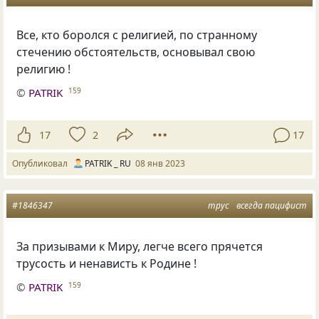
Все, кто боролся с религией, по странному
стечению обстоятельств, основывал свою
религию !
©
PATRIK
159
17
2
17
Опубликовал
PATRIK _ RU
08 янв 2023
#1846347
трус
всегда пацифист
За призывами к Миру, легче всего прячется
трусость и ненависть к Родине !
©
PATRIK
159