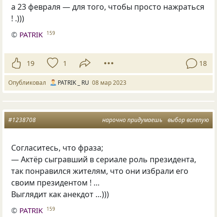
а 23 февраля — для того, чтобы просто нажраться
! .)))
©
PATRIK
159
19
1
18
Опубликовал
PATRIK _ RU
08 мар 2023
#1238708
нарочно придумаешь
выбор вслепую
Согласитесь
,
что фраза;
— Актёр сыгравший в сериале роль президента
,
так понравился жителям
,
что они избрали его
своим президентом ! …
Выглядит как анекдот …)))
©
PATRIK
159