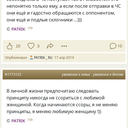
непонятно только ему
,
а если после отправки в ЧС
они ещё и гадостно обращаются с оппонентом
,
они ещё и подлые склочники …)))
©
PATRIK
159
20
3
10
Опубликовал
PATRIK _ RU
17 апр 2019
#1773125
уважение к семье
уважение к детям
В личной жизни предпочитаю следовать
принципу никогда не ссориться с любимой
женщиной. Когда начинаются ссоры, я не меняю
принципы, я меняю любимую женщину !))
©
PATRIK
159