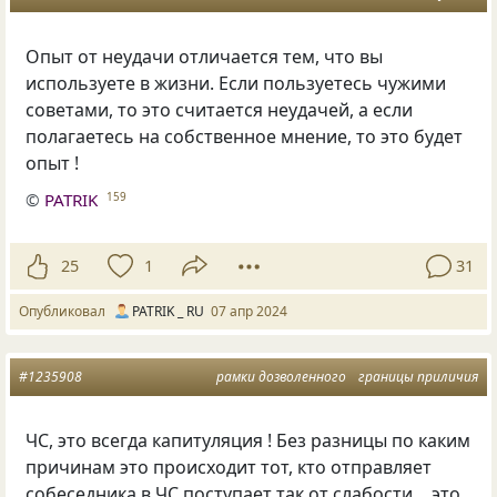
Опыт от неудачи отличается тем, что вы
используете в жизни. Если пользуетесь чужими
советами, то это считается неудачей, а если
полагаетесь на собственное мнение, то это будет
опыт !
©
PATRIK
159
25
1
31
Опубликовал
PATRIK _ RU
07 апр 2024
#1235908
рамки дозволенного
границы приличия
ЧС
,
это всегда капитуляция ! Без разницы по каким
причинам это происходит тот
,
кто отправляет
собеседника в ЧС поступает так от слабости… это