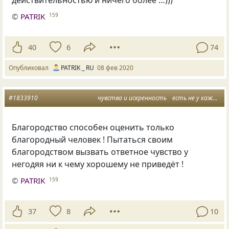
©
PATRIK
159
40
6
74
Опубликовал
PATRIK _ RU
08 фев 2020
#1833910
чувства и искренность
есть не у каждого
Благородство способен оценить только
благородный человек ! Пытаться своим
благородством вызвать ответное чувство у
негодяя ни к чему хорошему не приведёт !
©
PATRIK
159
37
8
10