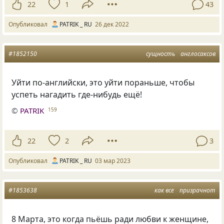
22
1
43
Опубликовал
PATRIK _ RU
26 дек 2022
#1852150
сущность
англосаксов
Уйти по-английски, это уйти пораньше, чтобы
успеть нагадить где-нибудь ещё!
©
PATRIK
159
22
2
3
Опубликовал
PATRIK _ RU
03 мар 2023
#1853638
как все
призрачнот
8 Марта, это когда пьёшь ради любви к женщине,