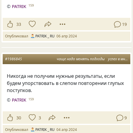
©
PATRIK
159
33
19
Опубликовал
PATRIK _ RU
06 апр 2024
#1986845
чаще надо менять подходы
успех в многообразии
Никогда не получим нужные результаты, если
будем упорствовать в слепом повторении глупых
поступков.
©
PATRIK
159
30
3
9
Опубликовал
PATRIK _ RU
04 апр 2024