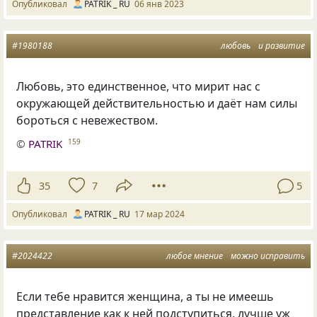
Опубликовал
PATRIK _ RU
06 янв 2023
#1980188
любовь
и развитие
Любовь, это единственное, что мирит нас с
окружающей действительностью и даёт нам силы
бороться с невежеством.
©
PATRIK
159
35
7
5
Опубликовал
PATRIK _ RU
17 мар 2024
#2024422
любое мнение
можно исправить
Если тебе нравится женщина, а ты не имеешь
представление как к ней подступиться, лучше уж