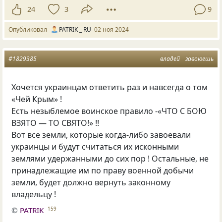
24
3
9
Опубликовал
PATRIK _ RU
02 ноя 2024
#1829385
владей
завоюешь
Хочется украинцам ответить раз и навсегда о том
«Чей Крым» !
Есть незыблемое воинское правило -«ЧТО С БОЮ
ВЗЯТО — ТО СВЯТО!» !!
Вот все земли, которые когда-либо завоевали
украинцы и будут считаться их исконными
землями удержанными до сих пор ! Остальные, не
принадлежащие им по праву военной добычи
земли, будет должно вернуть законному
владельцу !
©
PATRIK
159