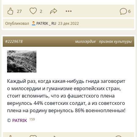
27
2
6
Опубликовал
PATRIK _ RU
23 дек 2022
#2229678
милосердие
признак культуры
Каждый раз, когда какая-нибудь гнида заговорит
о милосердии и гуманизме европейских стран,
стоит вспомнить, что из фашистского плена
вернулось 44% советских солдат, а из советского
плена на родину вернулось 86% военнопленных!
©
PATRIK
159