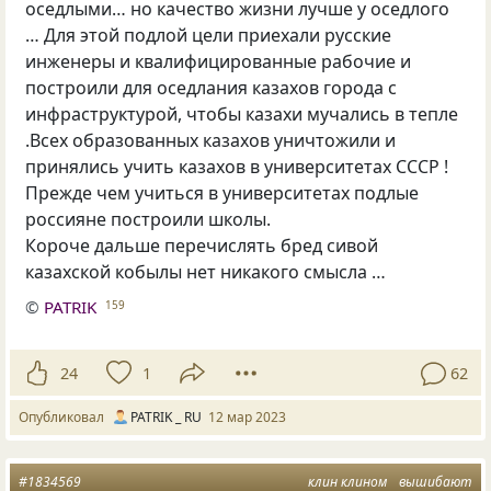
оседлыми… но качество жизни лучше у оседлого
… Для этой подлой цели приехали русские
инженеры и квалифицированные рабочие и
построили для оседлания казахов города с
инфраструктурой, чтобы казахи мучались в тепле
.Всех образованных казахов уничтожили и
принялись учить казахов в университетах СССР !
Прежде чем учиться в университетах подлые
россияне построили школы.
Короче дальше перечислять бред сивой
казахской кобылы нет никакого смысла …
©
PATRIK
159
24
1
62
Опубликовал
PATRIK _ RU
12 мар 2023
#1834569
клин клином
вышибают