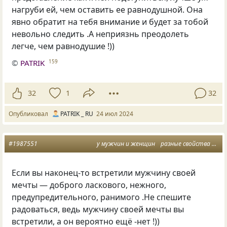
нагруби ей, чем оставить ее равнодушной. Она
явно обратит на тебя внимание и будет за тобой
невольно следить .А неприязнь преодолеть
легче, чем равнодушие !))
©
PATRIK
159
32
1
32
Опубликовал
PATRIK _ RU
24 июл 2024
#1987551
у мужчин и женщин
разные свойства и потенциалы
Если вы наконец-то встретили мужчину своей
мечты — доброго ласкового, нежного,
предупредительного, ранимого .Не спешите
радоваться, ведь мужчину своей мечты вы
встретили, а он вероятно ещё -нет !))