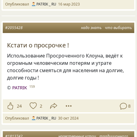
Опубликовал
PATRIK _ RU
16 мар 2023
#2055428
надо знать
что выбирать
Кстати о просрочке !
Использование Просроченного Клоуна, ведёт к
огромным человеческим потерям и утрате
способности смеяться для населения на долгие,
долгие годы !
©
PATRIK
159
24
2
8
Опубликовал
PATRIK _ RU
30 окт 2024
#1813742
нравственные устои
традиционного общества