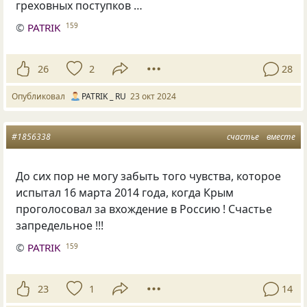
греховных поступков …
©
PATRIK
159
26
2
28
Опубликовал
PATRIK _ RU
23 окт 2024
#1856338
счастье
вместе
До сих пор не могу забыть того чувства, которое
испытал 16 марта 2014 года, когда Крым
проголосовал за вхождение в Россию ! Счастье
запредельное !!!
©
PATRIK
159
23
1
14