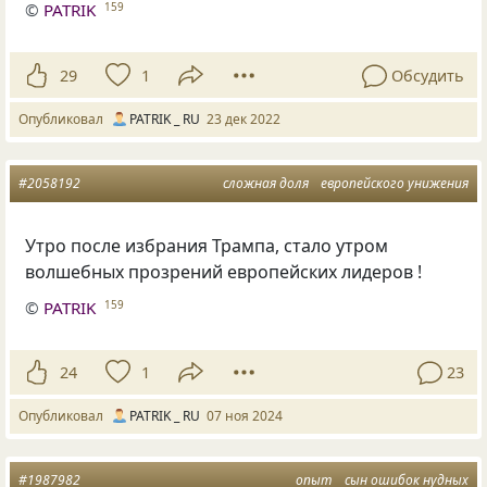
©
PATRIK
159
29
1
Обсудить
Опубликовал
PATRIK _ RU
23 дек 2022
#2058192
сложная доля
европейского унижения
Утро после избрания Трампа, стало утром
волшебных прозрений европейских лидеров !
©
PATRIK
159
24
1
23
Опубликовал
PATRIK _ RU
07 ноя 2024
#1987982
опыт
сын ошибок нудных