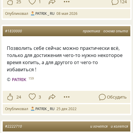
25
1
124
Опубликовал
PATRIK _ RU
08 мая 2026
#1830000
практика
основа опыта
Позволить себе сейчас можно практически всё,
только для достижения чего-то нужно некоторое
время копить, а для другого от чего-то
избавиться !
©
PATRIK
159
24
3
Обсудить
Опубликовал
PATRIK _ RU
25 дек 2022
#2222710
и хочется
и колется