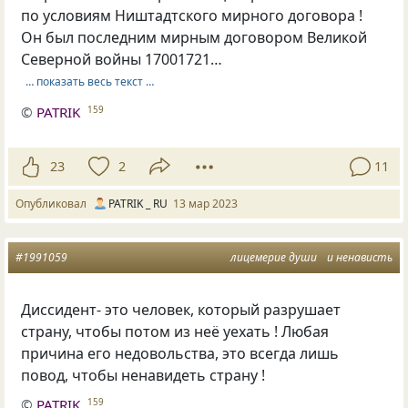
по условиям Ништадтского мирного договора !
Он был последним мирным договором Великой
Северной войны 17001721…
… показать весь текст …
©
PATRIK
159
23
2
11
Опубликовал
PATRIK _ RU
13 мар 2023
#1991059
лицемерие души
и ненависть
Диссидент- это человек, который разрушает
страну, чтобы потом из неё уехать ! Любая
причина его недовольства, это всегда лишь
повод, чтобы ненавидеть страну !
©
PATRIK
159