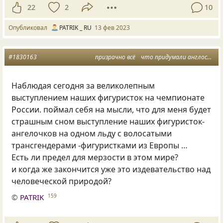
22
2
10
Опубликовал
PATRIK _ RU
13 фев 2023
#1830163
призрачно всё
что придумали англосаксы
Наблюдая сегодня за великолепным
выступлением наших фигуристок на чемпионате
России. поймал себя на мысли, что для меня будет
страшным сном выступление наших фигуристок-
ангелочков на одном льду с волосатыми
трансгендерами -фигуристками из Европы …
Есть ли предел для мерзости в этом мире?
и когда же закончится уже это издевательство над
человеческой природой?
©
PATRIK
159