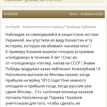
#1855038
мозги
не даются в дар
На Ютубе : "Казахстан похож на Украину?" Владимир Горбовский
Наблюдая за свихнувшейся в нацистском экстазе
Украиной. мы упустили из виду Казахстан и ту
историю, которую им вбивают насилуя мозг !
К примеру Казахов морили голодом устраивая
«голодомор» в течение 9 лет ! Спас их
от «голодомора «гитлер, напав на СССР ! Знамя
Победы водружал казах лейтенант Кожкорбаев ! А
Наполеона выгнали из Москвы казахи, когда
прибыли на войну 1812 года! Они немного
опоздали и прибыли тогда, когда русские уже
сдали Москву… Сто тысячная конница казахов
погнала Наполеона до Парижа ! Казахов
уничтожали для того, чтобы сделать их